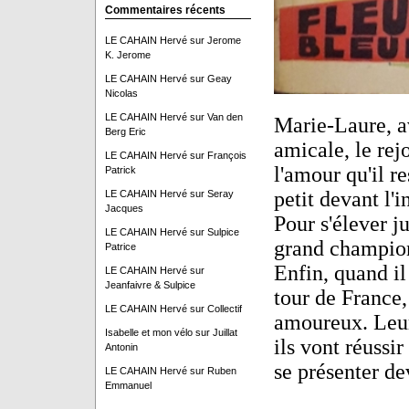
Commentaires récents
LE CAHAIN Hervé
sur
Jerome
K. Jerome
LE CAHAIN Hervé
sur
Geay
Nicolas
LE CAHAIN Hervé
sur
Van den
Marie-Laure, av
Berg Eric
amicale, le rejo
LE CAHAIN Hervé
sur
François
l'amour qu'il re
Patrick
petit devant l'
LE CAHAIN Hervé
sur
Seray
Jacques
Pour s'élever ju
LE CAHAIN Hervé
sur
Sulpice
grand champio
Patrice
Enfin, quand il
LE CAHAIN Hervé
sur
Jeanfaivre & Sulpice
tour de France,
LE CAHAIN Hervé
sur
Collectif
amoureux. Leur 
Isabelle et mon vélo
sur
Juillat
ils vont réussir
Antonin
se présenter de
LE CAHAIN Hervé
sur
Ruben
Emmanuel