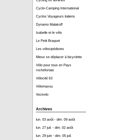
Cycling for libraries
Cyclo-Camping International
Cyclos Voyageurs italiens
Dynamo Malakoff
Isabelle et le vélo
Le Petit Braquet
Les vélocipédistes
Mieux se déplacer à bicyclette
Vélo pour tous en Pays
rochefortais
Vélocité 63
Vélomaxou
Vocivelo
Archives
lun. 03 août - dim. 09 août
lun. 27 juil. - dim. 02 août
lun. 29 juin - dim. 05 juil.