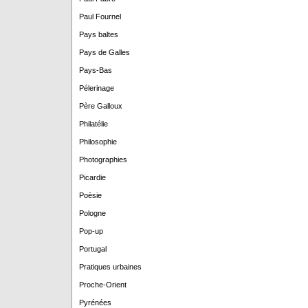
Paul Fournel
Pays baltes
Pays de Galles
Pays-Bas
Pélerinage
Père Galloux
Philatélie
Philosophie
Photographies
Picardie
Poèsie
Pologne
Pop-up
Portugal
Pratiques urbaines
Proche-Orient
Pyrénées