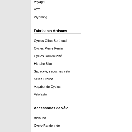
Voyage
VTT
Wyoming
Fabricants Artisans
Cycles Gilles Berthoud
Cycles Pierre Perrin
Cycles Roulcouché
Histoire Bike
Sacacyle, sacoches vélo
Selles Proust
Vagabonde Cycles
Velofasto
Accessoires de vélo
Bicloune
Cyclo-Randonnée