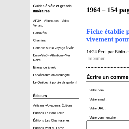
Guides à vélo et grands
1964
–
154 pa
itinéraires
AF3V - Véloroutes - Voies
Vertes.
Fiche établie 
Cartovélo
vivement pour 
Chamina
Conseils sur le voyage à vélo
14:24 Écrit par Biblio
EuroVélo6 - Atlantique-Mer
Imprimer
Noire.
Itinérance à vélo
La véloroute en Allemagne
Écrire un comme
Le Québec à portée de guidon !
Votre nom :
Éditeurs
Votre email :
Artisans-Voyageurs Éditions
Votre URL :
Éditions La Belle Terre
Votre commentaire :
Éditions Les Chantuseries
Éditions Vent du Large