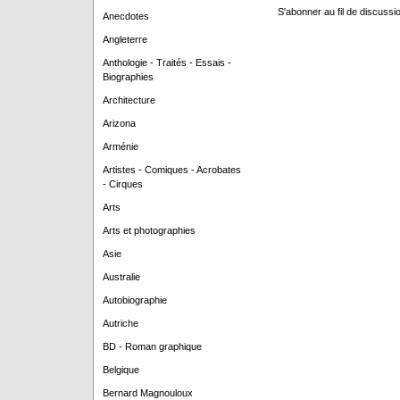
S'abonner au fil de discussio
Anecdotes
Angleterre
Anthologie - Traités - Essais -
Biographies
Architecture
Arizona
Arménie
Artistes - Comiques - Acrobates
- Cirques
Arts
Arts et photographies
Asie
Australie
Autobiographie
Autriche
BD - Roman graphique
Belgique
Bernard Magnouloux