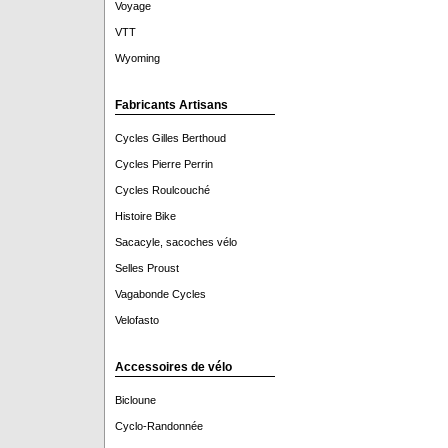
Voyage
VTT
Wyoming
Fabricants Artisans
Cycles Gilles Berthoud
Cycles Pierre Perrin
Cycles Roulcouché
Histoire Bike
Sacacyle, sacoches vélo
Selles Proust
Vagabonde Cycles
Velofasto
Accessoires de vélo
Bicloune
Cyclo-Randonnée