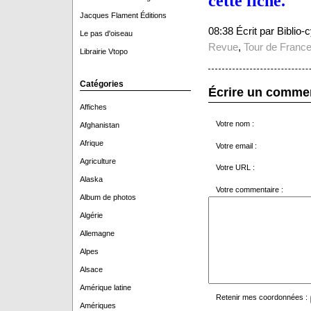
cette fiche.
Jacques Flament Éditions
08:38 Écrit par Biblio
Le pas d'oiseau
Revue
,
Tour de France
Librairie Vtopo
Catégories
Écrire un comme
Affiches
Votre nom :
Afghanistan
Afrique
Votre email :
Agriculture
Votre URL :
Alaska
Votre commentaire :
Album de photos
Algérie
Allemagne
Alpes
Alsace
Amérique latine
Retenir mes coordonnées :
Amériques