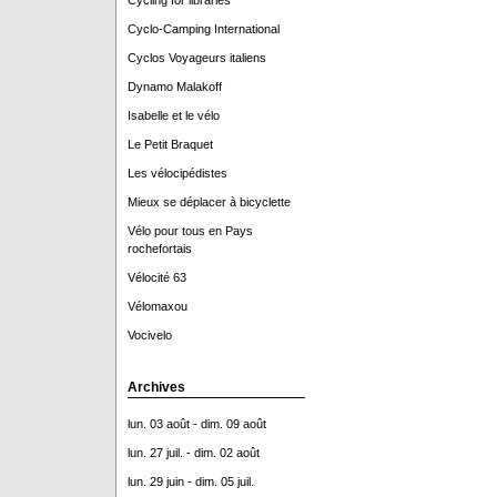
Cycling for libraries
Cyclo-Camping International
Cyclos Voyageurs italiens
Dynamo Malakoff
Isabelle et le vélo
Le Petit Braquet
Les vélocipédistes
Mieux se déplacer à bicyclette
Vélo pour tous en Pays
rochefortais
Vélocité 63
Vélomaxou
Vocivelo
Archives
lun. 03 août - dim. 09 août
lun. 27 juil. - dim. 02 août
lun. 29 juin - dim. 05 juil.