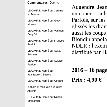
Commentaires récents
Augendre, Jean-
LE CAHAIN Hervé
sur
Jerome
un concert rich
K. Jerome
Parfois, sur le
LE CAHAIN Hervé
sur
Geay
Nicolas
glissés les dram
LE CAHAIN Hervé
sur
Van den
aussi les coups
Berg Eric
Blondin appelai
LE CAHAIN Hervé
sur
François
NDLR : l'exemp
Patrick
distribué par H
LE CAHAIN Hervé
sur
Seray
Jacques
LE CAHAIN Hervé
sur
Sulpice
Patrice
2016
–
16 page
LE CAHAIN Hervé
sur
Jeanfaivre & Sulpice
Prix : 4,90 €
LE CAHAIN Hervé
sur
Collectif
Isabelle et mon vélo
sur
Juillat
Antonin
LE CAHAIN Hervé
sur
Ruben
Emmanuel