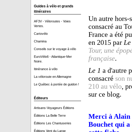
Guides à vélo et grands
itinéraires
Un autre hors-s
AF3V - Véloroutes - Voies
consacré au To
Vertes.
France a été pu
Cartovélo
en 2015 par
Le
Chamina
Tour, une épop
Conseils sur le voyage à vélo
française
.
EuroVélo6 - Atlantique-Mer
Noire.
Le 1
a d'autre p
Itinérance à vélo
consacré
son n
La véloroute en Allemagne
Le Québec à portée de guidon !
210 au vélo
, p
sur ce blog.
Éditeurs
Artisans-Voyageurs Éditions
Merci à Alain
Éditions La Belle Terre
Bouchet qui a 
Éditions Les Chantuseries
Éditions Vent du Large