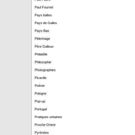
Paul Fournel
Pays baltes
Pays de Galles
Pays-Bas
Pélerinage
Père Galloux
Philatélie
Philosophie
Photographies
Picardie
Poèsie
Pologne
Pop-up
Portugal
Pratiques urbaines
Proche-Orient
Pyrénées