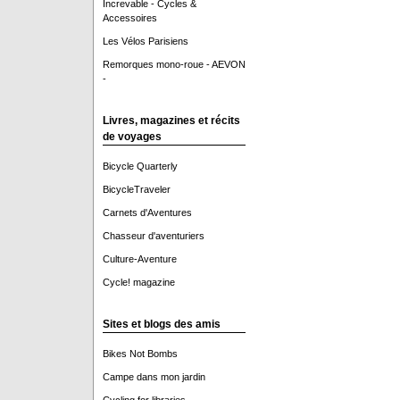
Increvable - Cycles &
Accessoires
Les Vélos Parisiens
Remorques mono-roue - AEVON
-
Livres, magazines et récits
de voyages
Bicycle Quarterly
BicycleTraveler
Carnets d'Aventures
Chasseur d'aventuriers
Culture-Aventure
Cycle! magazine
Sites et blogs des amis
Bikes Not Bombs
Campe dans mon jardin