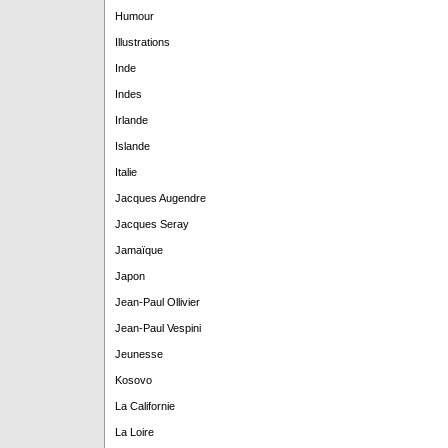
Humour
Illustrations
Inde
Indes
Irlande
Islande
Italie
Jacques Augendre
Jacques Seray
Jamaïque
Japon
Jean-Paul Ollivier
Jean-Paul Vespini
Jeunesse
Kosovo
La Californie
La Loire