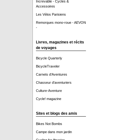
Increvable - Cycles &
Accessoires
Les Vélos Parisiens
Remorques mono-roue - AEVON
-
Livres, magazines et récits
de voyages
Bicycle Quarterly
BicycleTraveler
Carnets d'Aventures
Chasseur d'aventuriers
Culture-Aventure
Cycle! magazine
Sites et blogs des amis
Bikes Not Bombs
Campe dans mon jardin