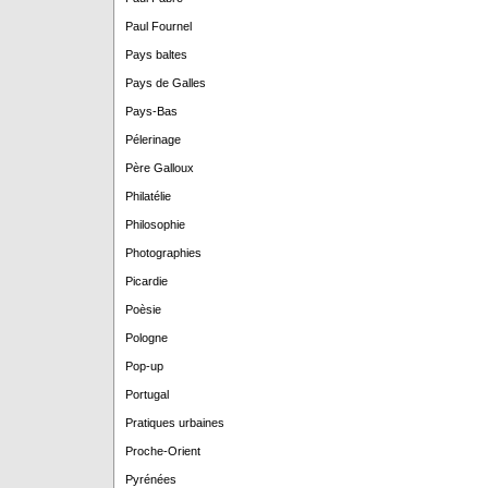
Paul Fournel
Pays baltes
Pays de Galles
Pays-Bas
Pélerinage
Père Galloux
Philatélie
Philosophie
Photographies
Picardie
Poèsie
Pologne
Pop-up
Portugal
Pratiques urbaines
Proche-Orient
Pyrénées