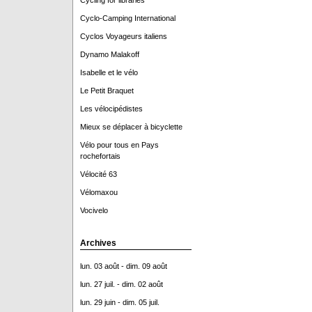
Cycling for libraries
Cyclo-Camping International
Cyclos Voyageurs italiens
Dynamo Malakoff
Isabelle et le vélo
Le Petit Braquet
Les vélocipédistes
Mieux se déplacer à bicyclette
Vélo pour tous en Pays
rochefortais
Vélocité 63
Vélomaxou
Vocivelo
Archives
lun. 03 août - dim. 09 août
lun. 27 juil. - dim. 02 août
lun. 29 juin - dim. 05 juil.