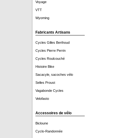
Voyage
VTT
Wyoming
Fabricants Artisans
Cycles Gilles Berthoud
Cycles Pierre Perrin
Cycles Roulcouché
Histoire Bike
Sacacyle, sacoches vélo
Selles Proust
Vagabonde Cycles
Velofasto
Accessoires de vélo
Bicloune
Cyclo-Randonnée