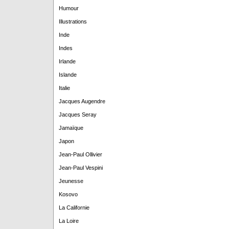
Humour
Illustrations
Inde
Indes
Irlande
Islande
Italie
Jacques Augendre
Jacques Seray
Jamaïque
Japon
Jean-Paul Ollivier
Jean-Paul Vespini
Jeunesse
Kosovo
La Californie
La Loire