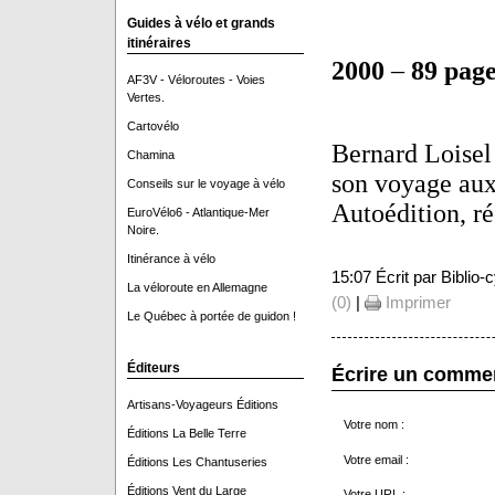
Guides à vélo et grands
itinéraires
2000
–
89 page
AF3V - Véloroutes - Voies
Vertes.
Cartovélo
Bernard Loisel
Chamina
son voyage aux
Conseils sur le voyage à vélo
Autoédition, ré
EuroVélo6 - Atlantique-Mer
Noire.
Itinérance à vélo
15:07 Écrit par Biblio
La véloroute en Allemagne
(0)
|
Imprimer
Le Québec à portée de guidon !
Éditeurs
Écrire un comme
Artisans-Voyageurs Éditions
Votre nom :
Éditions La Belle Terre
Votre email :
Éditions Les Chantuseries
Éditions Vent du Large
Votre URL :