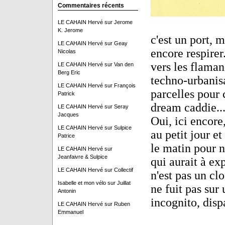
Commentaires récents
LE CAHAIN Hervé
sur
Jerome
K. Jerome
c'est un port, m
LE CAHAIN Hervé
sur
Geay
encore respirer.
Nicolas
vers les flaman
LE CAHAIN Hervé
sur
Van den
Berg Eric
techno-urbanisa
LE CAHAIN Hervé
sur
François
parcelles pour
Patrick
dream caddie..
LE CAHAIN Hervé
sur
Seray
Jacques
Oui, ici encore
LE CAHAIN Hervé
sur
Sulpice
au petit jour et
Patrice
le matin pour 
LE CAHAIN Hervé
sur
Jeanfaivre & Sulpice
qui aurait à e
LE CAHAIN Hervé
sur
Collectif
n'est pas un clo
Isabelle et mon vélo
sur
Juillat
ne fuit pas sur
Antonin
incognito, disp
LE CAHAIN Hervé
sur
Ruben
Emmanuel