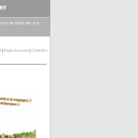
er
mum de titres liés à la
f
|
Page d'accueil
|
Collectif »