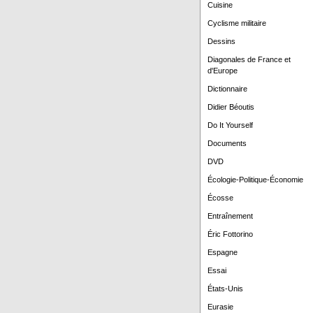
Cuisine
Cyclisme militaire
Dessins
Diagonales de France et
d'Europe
Dictionnaire
Didier Béoutis
Do It Yourself
Documents
DVD
Écologie-Politique-Économie
Écosse
Entraînement
Éric Fottorino
Espagne
Essai
États-Unis
Eurasie