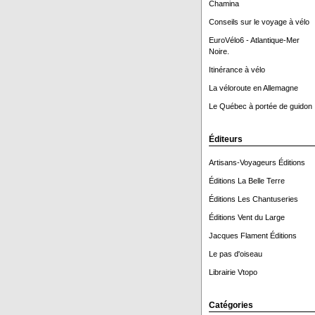
Chamina
Conseils sur le voyage à vélo
EuroVélo6 - Atlantique-Mer
Noire.
Itinérance à vélo
La véloroute en Allemagne
Le Québec à portée de guidon 
Éditeurs
Artisans-Voyageurs Éditions
Éditions La Belle Terre
Éditions Les Chantuseries
Éditions Vent du Large
Jacques Flament Éditions
Le pas d'oiseau
Librairie Vtopo
Catégories