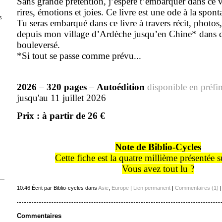
Sans grande prétention, j’espère t’embarquer dans ce v
rires, émotions et joies. Ce livre est une ode à la spon
s
Tu seras embarqué dans ce livre à travers récit, photos
depuis mon village d’Ardèche jusqu’en Chine* dans 
bouleversé.
*Si tout se passe comme prévu...
2026
–
320 pages
–
Autoédition
disponible en préfi
jusqu'au 11 juillet 2026
Prix : à partir de 26 €
Note de Biblio-Cycles
Cette fiche est la quatre millième présentée s
Vous avez tout lu ?
10:46 Écrit par Biblio-cycles dans
Asie
,
Europe
|
Lien permanent
|
Commentaires (1)
Commentaires