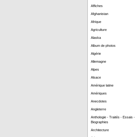
Affiches
Afghanistan
Afrique
Agriculture
Alaska
Album de photos
Algérie
Allemagne
Alpes
Alsace
Amérique latine
Amériques
Anecdotes
Angleterre
Anthologie - Traités - Essais -
Biographies
Architecture