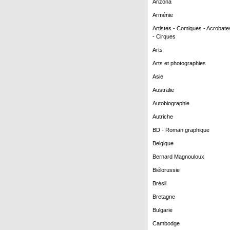
Arizona
Arménie
Artistes - Comiques - Acrobate
- Cirques
Arts
Arts et photographies
Asie
Australie
Autobiographie
Autriche
BD - Roman graphique
Belgique
Bernard Magnouloux
Biélorussie
Brésil
Bretagne
Bulgarie
Cambodge