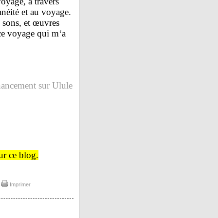
oyage, à travers
tanéité et au voyage.
, sons, et œuvres
ce voyage qui m‘a
nancement sur Ulule
ur ce blog.
|
Imprimer