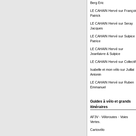
Berg Eric
LE CAHAIN Hervé
sur
Françoi
Patrick
LE CAHAIN Hervé
sur
Seray
Jacques
LE CAHAIN Hervé
sur
Sulpice
Patrice
LE CAHAIN Hervé
sur
Jeanfaivre & Sulpice
LE CAHAIN Hervé
sur
Collectif
Isabelle et mon vélo
sur
Juillat
Antonin
LE CAHAIN Hervé
sur
Ruben
Emmanuel
Guides à vélo et grands
itinéraires
AF3V - Véloroutes - Voies
Vertes.
Cartovélo