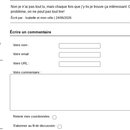
Non je n’ai pas tout lu, mais chaque fois que j’y lis je trouve ça intéressant. C
problème, on ne peut pas tout lire!
Écrit par : Isabelle et mon vélo | 24/06/2026
Écrire un commentaire
!
Votre nom :
Votre email :
Votre URL :
Votre commentaire :
Retenir mes coordonnées :
S'abonner au fil de discussion :