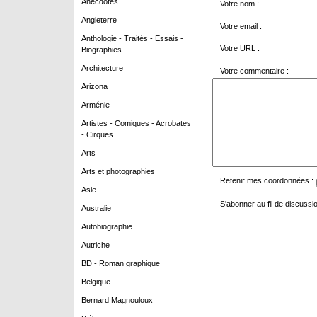
Anecdotes
Votre nom :
Angleterre
Votre email :
Anthologie - Traités - Essais -
Votre URL :
Biographies
Architecture
Votre commentaire :
Arizona
Arménie
Artistes - Comiques - Acrobates
- Cirques
Arts
Arts et photographies
Retenir mes coordonnées :
Asie
S'abonner au fil de discussio
Australie
Autobiographie
Autriche
BD - Roman graphique
Belgique
Bernard Magnouloux