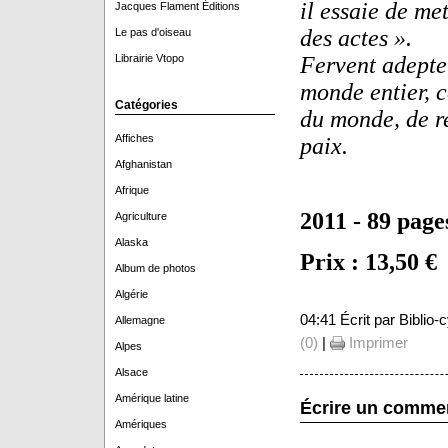
il essaie de me
Jacques Flament Éditions
des actes ».
Le pas d'oiseau
Librairie Vtopo
Fervent adepte 
monde entier, c
Catégories
du monde, de re
Affiches
paix.
Afghanistan
Afrique
2011 - 89 page
Agriculture
Alaska
Prix : 13,50 €
Album de photos
Algérie
04:41 Écrit par Biblio
Allemagne
(0)
|
Imprimer
Alpes
Alsace
Amérique latine
Écrire un comme
Amériques