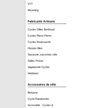
VTT
Wyoming
Fabricants Artisans
Cycles Gilles Berthoud
Cycles Pierre Perrin
Cycles Roulcouché
Histoire Bike
Sacacyle, sacoches vélo
Selles Proust
Vagabonde Cycles
Velofasto
Accessoires de vélo
Bicloune
Cyclo-Randonnée
Increvable - Cycles &