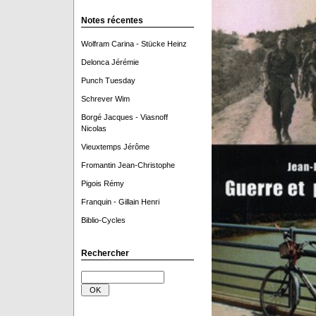
Notes récentes
Wolfram Carina - Stücke Heinz
Delonca Jérémie
Punch Tuesday
Schrever Wim
Borgé Jacques - Viasnoff
Nicolas
Vieuxtemps Jérôme
Fromantin Jean-Christophe
Pigois Rémy
Franquin - Gillain Henri
Biblio-Cycles
Rechercher