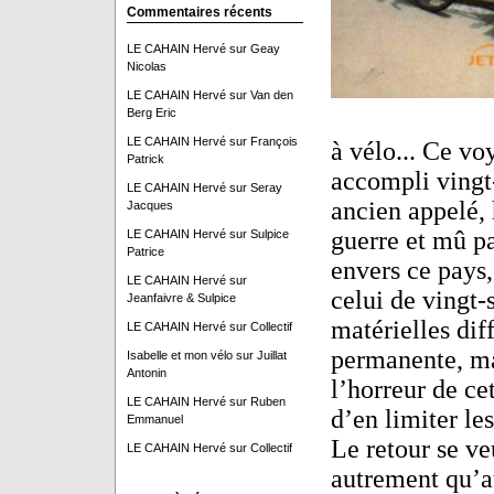
Commentaires récents
LE CAHAIN Hervé
sur
Geay
Nicolas
LE CAHAIN Hervé
sur
Van den
Berg Eric
LE CAHAIN Hervé
sur
François
à vélo... Ce vo
Patrick
accompli vingt-
LE CAHAIN Hervé
sur
Seray
ancien appelé, 
Jacques
guerre et mû p
LE CAHAIN Hervé
sur
Sulpice
Patrice
envers ce pays,
LE CAHAIN Hervé
sur
celui de vingt-
Jeanfaivre & Sulpice
matérielles dif
LE CAHAIN Hervé
sur
Collectif
permanente, mai
Isabelle et mon vélo
sur
Juillat
Antonin
l’horreur de ce
LE CAHAIN Hervé
sur
Ruben
d’en limiter les
Emmanuel
Le retour se ve
LE CAHAIN Hervé
sur
Collectif
autrement qu’au