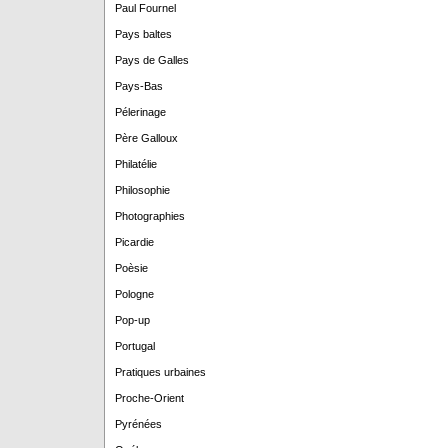
Paul Fournel
Pays baltes
Pays de Galles
Pays-Bas
Pélerinage
Père Galloux
Philatélie
Philosophie
Photographies
Picardie
Poèsie
Pologne
Pop-up
Portugal
Pratiques urbaines
Proche-Orient
Pyrénées