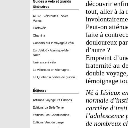
Guides à vélo et grands
découvrir enfin
itinéraires
tout, aller à la
AF3V - Véloroutes - Voies
involontaireme
Vertes.
Peut-on atténue
Cartovélo
faite à contrec
Chamina
douloureux part
Conseils sur le voyage à vélo
d’autre ?
EuroVélo6 - Atlantique-Mer
Noire.
Empreint d’un
Itinérance à vélo
fraternité au-de
La véloroute en Allemagne
double voyage, 
Le Québec à portée de guidon !
témoignage touc
Éditeurs
Né à Lisieux e
normale d’inst
Artisans-Voyageurs Éditions
carrière d’inst
Éditions La Belle Terre
l’adolescence p
Éditions Les Chantuseries
de nombreux ch
Éditions Vent du Large