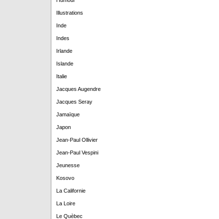
Humour
Illustrations
Inde
Indes
Irlande
Islande
Italie
Jacques Augendre
Jacques Seray
Jamaïque
Japon
Jean-Paul Ollivier
Jean-Paul Vespini
Jeunesse
Kosovo
La Californie
La Loire
Le Quèbec