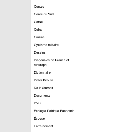
Contes
Corée du Sud
Corse
Cuba
Cuisine
Cyclisme militaire
Dessins
Diagonales de France et
d'Europe
Dictionnaire
Didier Béoutis
Do It Yourself
Documents
DVD
Écologie-Politique-Économie
Écosse
Entraînement