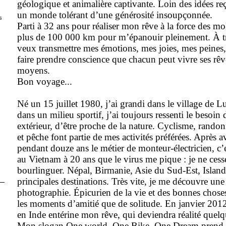
géologique et animalière captivante. Loin des idées reç
un monde tolérant d’une générosité insoupçonnée.
s
Parti à 32 ans pour réaliser mon rêve à la force des mol
plus de 100 000 km pour m’épanouir pleinement. À trav
veux transmettre mes émo­tions, mes joies, mes peines
faire prendre conscience que chacun peut vivre ses rêve
moyens.
Bon voyage...
Né un 15 juillet 1980, j’ai grandi dans le village de 
dans un milieu sportif, j’ai toujours ressenti le besoi
extérieur, d’être proche de la nature. Cyclisme, randon
et pêche font partie de mes activités préférées. Après a
pendant douze ans le métier de monteur-électricien, c’
au Vietnam à 20 ans que le virus me pique : je ne cess
bourlinguer. Népal, Birmanie, Asie du Sud-Est, Island
principales destinations. Très vite, je me découvre une
photographie. Épicurien de la vie et des bonnes choses
les moments d’amitié que de solitude. En janvier 201
en Inde entérine mon rêve, qui deviendra réalité quelq
Mon slogan One world, One Bike, One Dream prend n