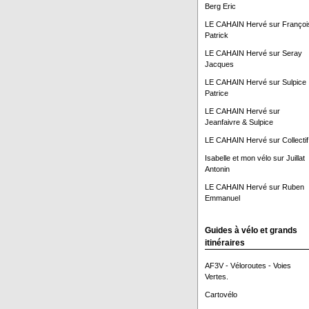
Berg Eric
LE CAHAIN Hervé
sur
Françoi
Patrick
LE CAHAIN Hervé
sur
Seray
Jacques
LE CAHAIN Hervé
sur
Sulpice
Patrice
LE CAHAIN Hervé
sur
Jeanfaivre & Sulpice
LE CAHAIN Hervé
sur
Collectif
Isabelle et mon vélo
sur
Juillat
Antonin
LE CAHAIN Hervé
sur
Ruben
Emmanuel
Guides à vélo et grands
itinéraires
AF3V - Véloroutes - Voies
Vertes.
Cartovélo