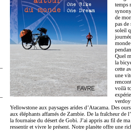
temps n
synony
de mont
pas de 
soleil 
journé
monde e
pendant
Quel m
la bicy
cette a
une vit
rencont
voilà t
expérie
verdoy
Yellowstone aux paysages arides d’Atacama. Des ours
aux éléphants affamés de Zambie. De la fraîcheur de l’
la fournaise du désert de Gobi. J’ai appris au fil de ma
ressentir et vivre le présent. Notre planète offre une ric