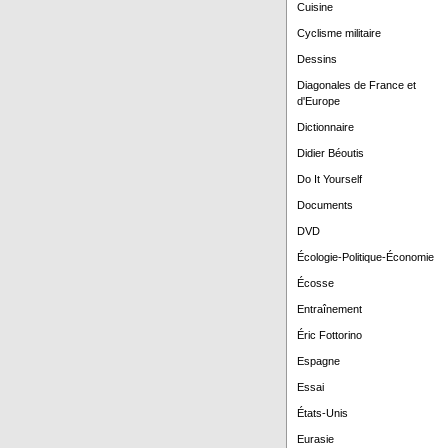
Cuisine
Cyclisme militaire
Dessins
Diagonales de France et
d'Europe
Dictionnaire
Didier Béoutis
Do It Yourself
Documents
DVD
Écologie-Politique-Économie
Écosse
Entraînement
Éric Fottorino
Espagne
Essai
États-Unis
Eurasie