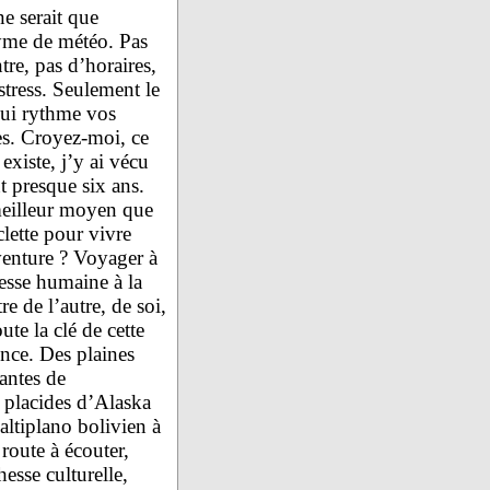
e serait que
me de météo. Pas
re, pas d’horaires,
stress. Seulement le
qui rythme vos
es. Croyez-moi, ce
xiste, j’y ai vécu
 presque six ans.
eilleur moyen que
clette pour vivre
venture ? Voyager à
esse humaine à la
re de l’autre, de soi,
oute la clé de cette
nce. Des plaines
antes de
 placides d’Alaska
altiplano bolivien à
 route à écouter,
hesse culturelle,