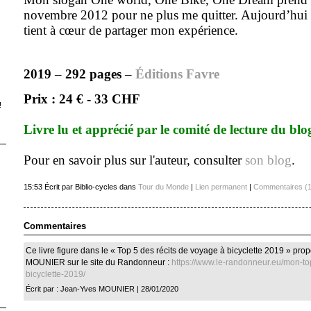
novembre 2012 pour ne plus me quitter. Aujourd’hui c
tient à cœur de partager mon expérience.
2019
–
292 pages
–
Éditions Favre
Prix : 24 € - 33 CHF
!
Livre lu et apprécié par le comité de lecture du blo
Pour en savoir plus sur l'auteur, consulter
son blog
.
15:53 Écrit par Biblio-cycles dans
Tour du Monde
|
Lien permanent
|
Commentaires (1
Commentaires
Ce livre figure dans le « Top 5 des récits de voyage à bicyclette 2019 » pr
MOUNIER sur le site du Randonneur :
https://www.le-randonneur.eu/mon-to
bicyclette-2019/
Écrit par : Jean-Yves MOUNIER | 28/01/2020