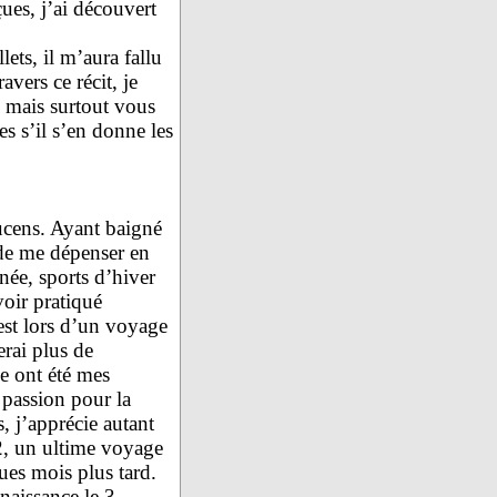
ues, j’ai découvert
lets, il m’aura fallu
ers ce récit, je
, mais surtout vous
s s’il s’en donne les
Lucens. Ayant baigné
n de me dépenser en
née, sports d’hiver
voir pratiqué
est lors d’un voyage
erai plus de
e ont été mes
 passion pour la
, j’apprécie autant
2, un ultime voyage
ues mois plus tard.
aissance le 3