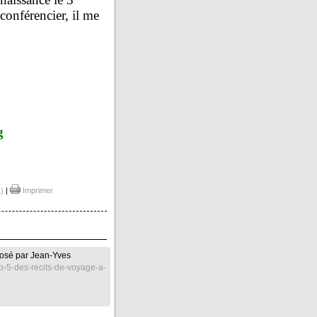
onférencier, il me
g
)
|
Imprimer
oposé par Jean-Yves
p-5-des-recits-de-voyage-a-