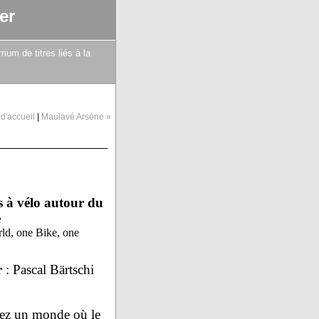
er
mum de titres liés à la
d'accueil
|
Maulavé Arsène »
s à vélo autour du
e
d, one Bike, one
r
: Pascal Bärtschi
ez un monde où le