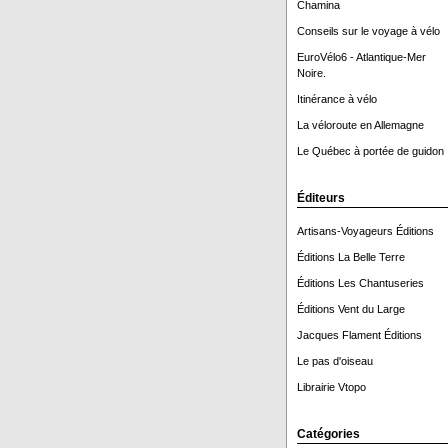
Chamina
Conseils sur le voyage à vélo
EuroVélo6 - Atlantique-Mer
Noire.
Itinérance à vélo
La véloroute en Allemagne
Le Québec à portée de guidon 
Éditeurs
Artisans-Voyageurs Éditions
Éditions La Belle Terre
Éditions Les Chantuseries
Éditions Vent du Large
Jacques Flament Éditions
Le pas d'oiseau
Librairie Vtopo
Catégories