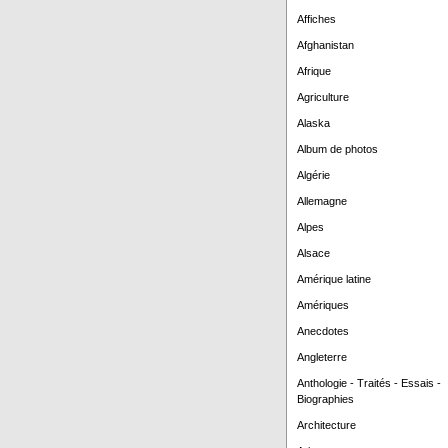
Affiches
Afghanistan
Afrique
Agriculture
Alaska
Album de photos
Algérie
Allemagne
Alpes
Alsace
Amérique latine
Amériques
Anecdotes
Angleterre
Anthologie - Traités - Essais -
Biographies
Architecture