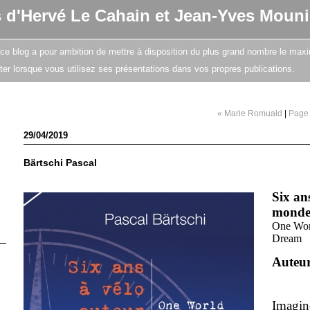
s d'Hervé Le Cahain et Jean-Yves Mouni
e, ce blog a pour ambition de mettre à disposition du plus grand nombre le maxi
citer lorsque vous utilisez ses présentations dans vos propres publications.
« Marie Romuald
|
Page 
29/04/2019
Bärtschi Pascal
Six an
mond
One Worl
Dream
Auteu
Imagin