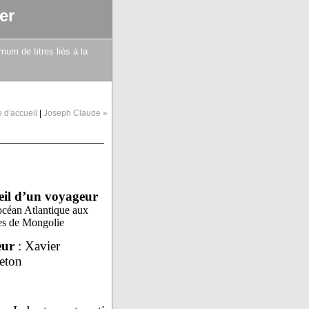
er
mum de titres liés à la
 d'accueil
|
Joseph Claude »
eil d’un voyageur
océan Atlantique aux
es de Mongolie
eur
: Xavier
eton