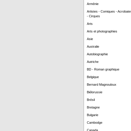
Arménie
Artistes - Comiques - Acrobate
- Cirques
Arts
Arts et photographies
Asie
Australie
Autobiographie
Autriche
BD - Roman graphique
Belgique
Bernard Magnouloux
Biélorussie
Brésil
Bretagne
Bulgarie
Cambodge
Canada