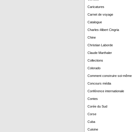
Caricatures
Carnet de voyage
Catalogue
Charles-Albert Cingria
Chine
Christian Laborde
Claude Marthaler
Collections
Colorado
Comment construire soi-même
Concours média
Conférence internationale
Contes
Corée du Sud
Corse
Cuba
Cuisine