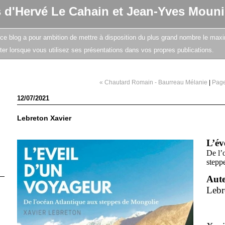
s d'Hervé Le Cahain et Jean-Yves Mouni
e, ce blog a pour ambition de mettre à disposition du plus grand nombre le maxi
citer lorsque vous utilisez ses présentations dans vos propres publications.
« Chautard Romain - Baurreau Mélanie
|
Page
12/07/2021
Lebreton Xavier
L’év
De l’
stepp
Aut
Lebr