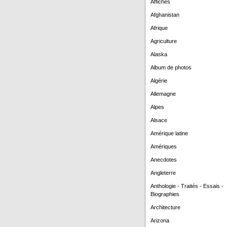
Affiches
Afghanistan
Afrique
Agriculture
Alaska
Album de photos
Algérie
Allemagne
Alpes
Alsace
Amérique latine
Amériques
Anecdotes
Angleterre
Anthologie - Traités - Essais -
Biographies
Architecture
Arizona