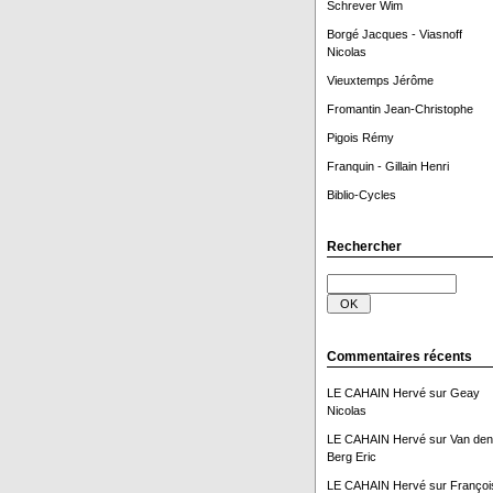
Schrever Wim
Borgé Jacques - Viasnoff
Nicolas
Vieuxtemps Jérôme
Fromantin Jean-Christophe
Pigois Rémy
Franquin - Gillain Henri
Biblio-Cycles
Rechercher
Commentaires récents
LE CAHAIN Hervé
sur
Geay
Nicolas
LE CAHAIN Hervé
sur
Van den
Berg Eric
LE CAHAIN Hervé
sur
Françoi