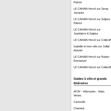
Patrick
LE CAHAIN Hervé
sur
Seray
Jacques
LE CAHAIN Hervé
sur
Sulpice
Patrice
LE CAHAIN Hervé
sur
Jeanfaivre & Sulpice
LE CAHAIN Hervé
sur
Collectif
Isabelle et mon vélo
sur
Juillat
Antonin
LE CAHAIN Hervé
sur
Ruben
Emmanuel
LE CAHAIN Hervé
sur
Collectif
Guides à vélo et grands
itinéraires
AF3V - Véloroutes - Voies
Vertes.
Cartovélo
Chamina