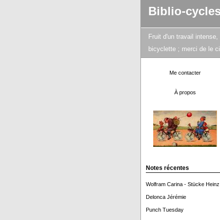
Biblio-cycle
Fruit d'un travail intens
bicyclette ; merci de le 
Me contacter
À propos
Notes récentes
Wolfram Carina - Stücke Heinz
Delonca Jérémie
Punch Tuesday