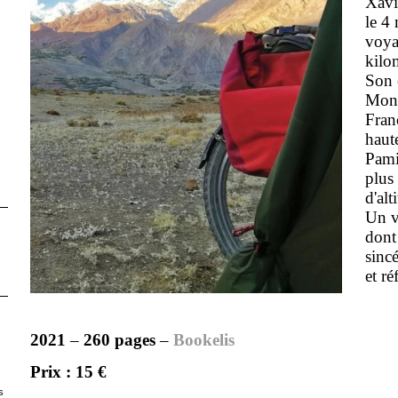
Xavi
le 4
voya
kilo
Son o
Mong
Franc
haut
Pami
plus
d'alt
Un v
dont 
sincé
et ré
2021
–
260 pages
–
Bookelis
Prix : 15 €
s