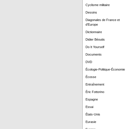
Cyclisme militaire
Dessins
Diagonales de France et
d'Europe
Dictionnaire
Didier Béoutis
Do It Yourself
Documents
DVD
Écologie-Politique-Économie
Écosse
Entraînement
Éric Fottorino
Espagne
Essai
États-Unis
Eurasie