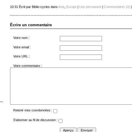
10:31 Écrit par Biblio-cycles dans
Asie
,
Europe
|
Lien permanent
|
Commentaires (0)
Écrire un commentaire
Votre nom :
Votre email :
Votre URL :
Votre commentaire :
Retenir mes coordonnées :
S'abonner au fil de discussion :