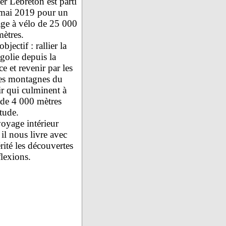
er Lebreton est parti
 mai 2019 pour un
ge à vélo de 25 000
mètres.
bjectif : rallier la
olie depuis la
e et revenir par les
es montagnes du
r qui culminent à
 de 4 000 mètres
itude.
oyage intérieur
il nous livre avec
rité les découvertes
flexions.