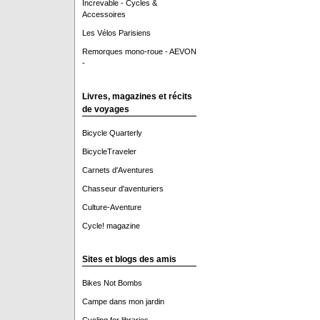
Increvable - Cycles &
Accessoires
Les Vélos Parisiens
Remorques mono-roue - AEVON
-
Livres, magazines et récits
de voyages
Bicycle Quarterly
BicycleTraveler
Carnets d'Aventures
Chasseur d'aventuriers
Culture-Aventure
Cycle! magazine
Sites et blogs des amis
Bikes Not Bombs
Campe dans mon jardin