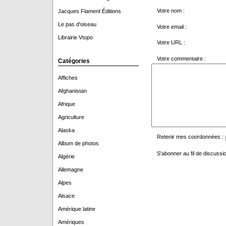
Votre nom :
Jacques Flament Éditions
Le pas d'oiseau
Votre email :
Librairie Vtopo
Votre URL :
Votre commentaire :
Catégories
Affiches
Afghanistan
Afrique
Agriculture
Alaska
Retenir mes coordonnées :
Album de photos
S'abonner au fil de discussio
Algérie
Allemagne
Alpes
Alsace
Amérique latine
Amériques