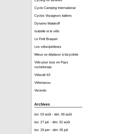
Cycling for libraries
Cyclo-Camping International
Cyclos Voyageurs italiens
Dynamo Malakoff
Isabelle et le vélo
Le Petit Braquet
Les vélocipédistes
Mieux se déplacer à bicyclette
Vélo pour tous en Pays
rochefortais
Vélocité 63
Vélomaxou
Vocivelo
Archives
lun. 03 août - dim. 09 août
lun. 27 juil. - dim. 02 août
lun. 29 juin - dim. 05 juil.