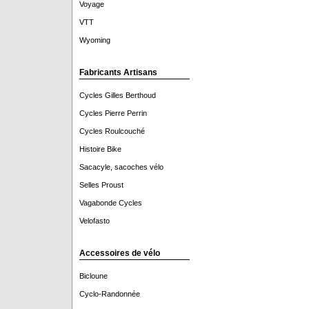
Voyage
VTT
Wyoming
Fabricants Artisans
Cycles Gilles Berthoud
Cycles Pierre Perrin
Cycles Roulcouché
Histoire Bike
Sacacyle, sacoches vélo
Selles Proust
Vagabonde Cycles
Velofasto
Accessoires de vélo
Bicloune
Cyclo-Randonnée