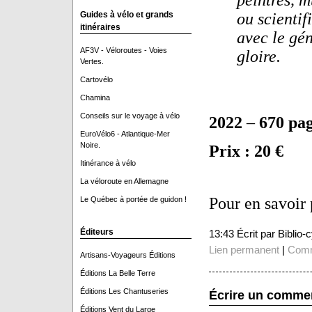
peintres, 
Guides à vélo et grands
ou scientif
itinéraires
avec le gén
AF3V - Véloroutes - Voies
gloire.
Vertes.
Cartovélo
Chamina
Conseils sur le voyage à vélo
2022
–
670 pa
EuroVélo6 - Atlantique-Mer
Noire.
Prix : 20 €
Itinérance à vélo
La véloroute en Allemagne
Pour en savoir 
Le Québec à portée de guidon !
Éditeurs
13:43 Écrit par Biblio
Lien permanent
|
Comm
Artisans-Voyageurs Éditions
Éditions La Belle Terre
Éditions Les Chantuseries
Écrire un comme
Éditions Vent du Large