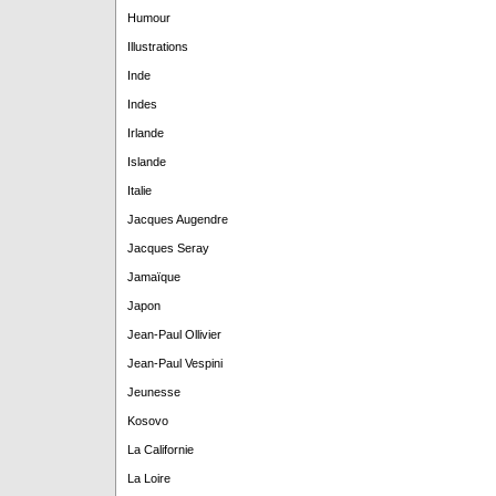
Humour
Illustrations
Inde
Indes
Irlande
Islande
Italie
Jacques Augendre
Jacques Seray
Jamaïque
Japon
Jean-Paul Ollivier
Jean-Paul Vespini
Jeunesse
Kosovo
La Californie
La Loire