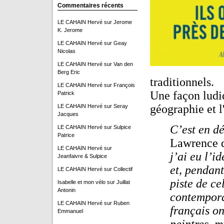
Commentaires récents
LE CAHAIN Hervé
sur
Jerome
K. Jerome
LE CAHAIN Hervé
sur
Geay
Nicolas
LE CAHAIN Hervé
sur
Van den
Berg Eric
traditionnels.
LE CAHAIN Hervé
sur
François
Une façon ludi
Patrick
géographie et l
LE CAHAIN Hervé
sur
Seray
Jacques
C’est en dé
LE CAHAIN Hervé
sur
Sulpice
Patrice
Lawrence d
LE CAHAIN Hervé
sur
j’ai eu l’i
Jeanfaivre & Sulpice
et, pendant
LE CAHAIN Hervé
sur
Collectif
piste de cel
Isabelle et mon vélo
sur
Juillat
Antonin
contempora
LE CAHAIN Hervé
sur
Ruben
français on
Emmanuel