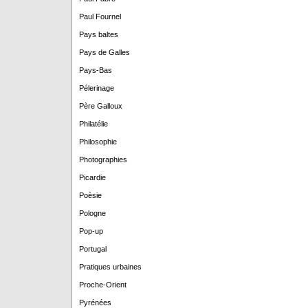
Paul Fournel
Pays baltes
Pays de Galles
Pays-Bas
Pélerinage
Père Galloux
Philatélie
Philosophie
Photographies
Picardie
Poèsie
Pologne
Pop-up
Portugal
Pratiques urbaines
Proche-Orient
Pyrénées