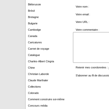
Biélorussie
Votre nom :
Brésil
Votre email :
Bretagne
Votre URL :
Bulgarie
Votre commentaire :
Cambodge
Canada
Caricatures
Carnet de voyage
Catalogue
Charles-Albert Cingria
Retenir mes coordonnées :
Chine
Christian Laborde
S'abonner au fil de discussio
Claude Marthaler
Collections
Colorado
Comment construire soi-même
Concours média