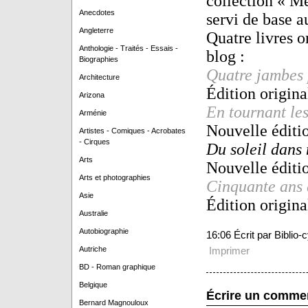
c
ollection « M
Anecdotes
servi de base a
Angleterre
Quatre livres on
Anthologie - Traités - Essais -
blog :
Biographies
Quatre jambes 
Architecture
Édition original
Arizona
En tournant le
Arménie
Nouvelle éditio
Artistes - Comiques - Acrobates
- Cirques
Du soleil dans
Arts
Nouvelle éditio
Arts et photographies
Cinquante ans 
Asie
Édition original
Australie
Autobiographie
16:06 Écrit par Biblio
Autriche
Imprimer
BD - Roman graphique
Belgique
Écrire un comme
Bernard Magnouloux