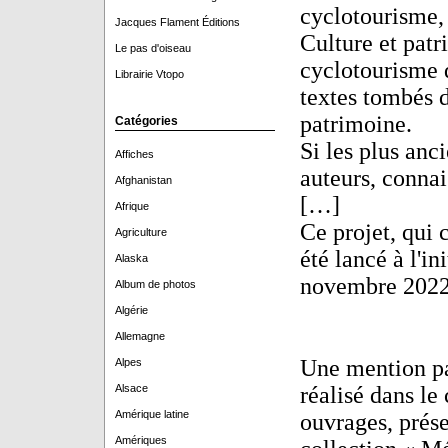
cyclotourisme,
Jacques Flament Éditions
Culture et patr
Le pas d'oiseau
cyclotourisme 
Librairie Vtopo
textes tombés d
patrimoine.
Catégories
Si les plus anc
Affiches
auteurs, connais
Afghanistan
[…]
Afrique
Ce projet, qui 
Agriculture
été lancé à l'in
Alaska
novembre 2022 
Album de photos
Algérie
Allemagne
Une mention pa
Alpes
Alsace
réalisé dans le
Amérique latine
ouvrages, prés
Amériques