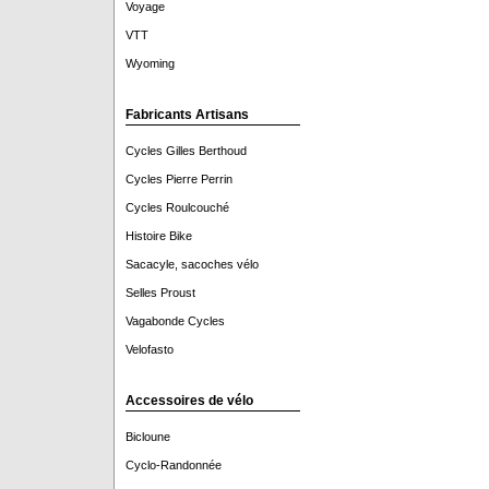
Voyage
VTT
Wyoming
Fabricants Artisans
Cycles Gilles Berthoud
Cycles Pierre Perrin
Cycles Roulcouché
Histoire Bike
Sacacyle, sacoches vélo
Selles Proust
Vagabonde Cycles
Velofasto
Accessoires de vélo
Bicloune
Cyclo-Randonnée