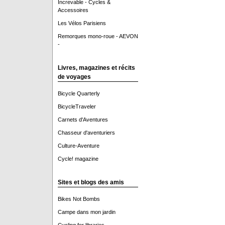
Increvable - Cycles &
Accessoires
Les Vélos Parisiens
Remorques mono-roue - AEVON
-
Livres, magazines et récits
de voyages
Bicycle Quarterly
BicycleTraveler
Carnets d'Aventures
Chasseur d'aventuriers
Culture-Aventure
Cycle! magazine
Sites et blogs des amis
Bikes Not Bombs
Campe dans mon jardin