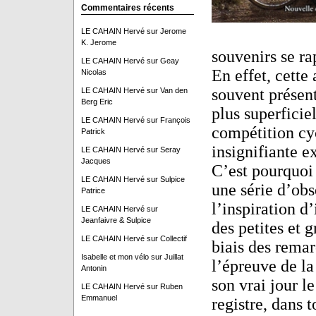
Commentaires récents
LE CAHAIN Hervé
sur
Jerome
K. Jerome
souvenirs se r
LE CAHAIN Hervé
sur
Geay
En effet, cette
Nicolas
souvent présent
LE CAHAIN Hervé
sur
Van den
Berg Eric
plus superficie
LE CAHAIN Hervé
sur
François
compétition cyc
Patrick
insignifiante e
LE CAHAIN Hervé
sur
Seray
Jacques
C’est pourquoi 
LE CAHAIN Hervé
sur
Sulpice
une série d’obs
Patrice
l’inspiration d
LE CAHAIN Hervé
sur
Jeanfaivre & Sulpice
des petites et 
LE CAHAIN Hervé
sur
Collectif
biais des rema
Isabelle et mon vélo
sur
Juillat
l’épreuve de la
Antonin
son vrai jour l
LE CAHAIN Hervé
sur
Ruben
Emmanuel
registre, dans 