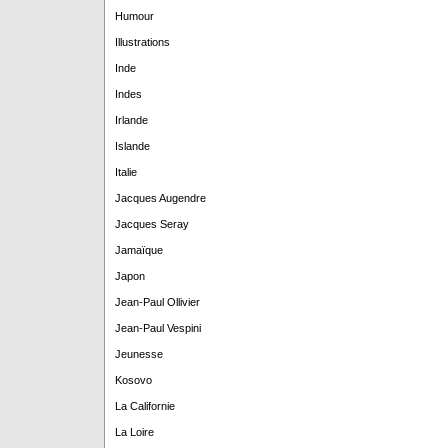
Humour
Illustrations
Inde
Indes
Irlande
Islande
Italie
Jacques Augendre
Jacques Seray
Jamaïque
Japon
Jean-Paul Ollivier
Jean-Paul Vespini
Jeunesse
Kosovo
La Californie
La Loire