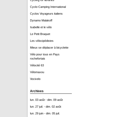
Cycling for libraries
Cyclo-Camping International
Cyclos Voyageurs italiens
Dynamo Malakoff
Isabelle et le vélo
Le Petit Braquet
Les vélocipédistes
Mieux se déplacer à bicyclette
Vélo pour tous en Pays
rochefortais
Vélocité 63
Vélomaxou
Vocivelo
Archives
lun. 03 août - dim. 09 août
lun. 27 juil. - dim. 02 août
lun. 29 juin - dim. 05 juil.