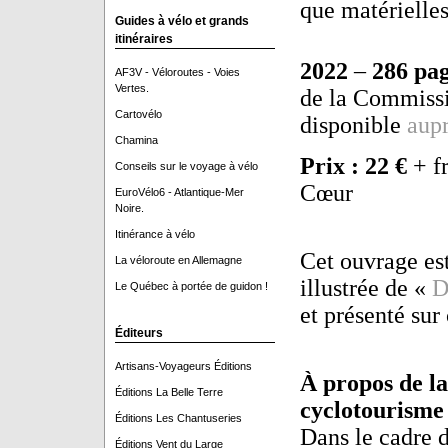
que matérielles
Guides à vélo et grands
itinéraires
2022
–
286 pa
AF3V - Véloroutes - Voies
Vertes.
de la Commissi
Cartovélo
disponible
aupr
Chamina
Prix : 22 €
+ fr
Conseils sur le voyage à vélo
Cœur
EuroVélo6 - Atlantique-Mer
Noire.
Itinérance à vélo
Cet ouvrage es
La véloroute en Allemagne
illustrée de «
D
Le Québec à portée de guidon !
et présenté sur
Éditeurs
Artisans-Voyageurs Éditions
À propos de la
Éditions La Belle Terre
cyclotourisme
Éditions Les Chantuseries
Dans le cadre d
Éditions Vent du Large