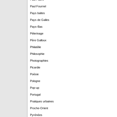
Paul Fournel
Pays baltes
Pays de Galles
Pays-Bas
Pélerinage
Père Galloux
Philatélie
Philosophie
Photographies
Picardie
Poèsie
Pologne
Pop-up
Portugal
Pratiques urbaines
Proche-Orient
Pyrénées