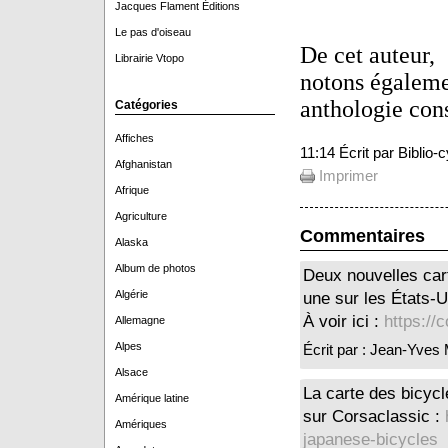
Jacques Flament Éditions
Le pas d'oiseau
De cet auteur,
Librairie Vtopo
notons égaleme
anthologie con
Catégories
Affiches
11:14 Écrit par Biblio
Afghanistan
Imprimer
Afrique
Agriculture
Commentaires
Alaska
Album de photos
Deux nouvelles cart
Algérie
une sur les États-U
À voir ici :
https://
Allemagne
Alpes
Écrit par : Jean-Yve
Alsace
La carte des bicycl
Amérique latine
sur Corsaclassic :
Amériques
japanese-bicycles