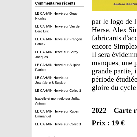
Commentaires récents
LE CAHAIN Hervé
sur
Geay
Nicolas
par le logo de 
LE CAHAIN Hervé
sur
Van den
Herse, Alex Si
Berg Eric
fabricants d'a
LE CAHAIN Hervé
sur
François
Patrick
encore Simplex
LE CAHAIN Hervé
sur
Seray
Il sera évidemm
Jacques
manques, une p
LE CAHAIN Hervé
sur
Sulpice
grande partie, 
Patrice
période étudiée
LE CAHAIN Hervé
sur
Jeanfaivre & Sulpice
gloire du cycle
LE CAHAIN Hervé
sur
Collectif
Isabelle et mon vélo
sur
Juillat
Antonin
2022
–
Carte r
LE CAHAIN Hervé
sur
Ruben
Emmanuel
Prix : 19 €
LE CAHAIN Hervé
sur
Collectif