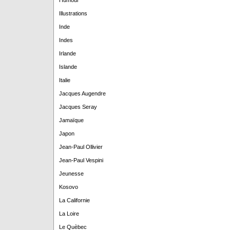
Humour
Illustrations
Inde
Indes
Irlande
Islande
Italie
Jacques Augendre
Jacques Seray
Jamaïque
Japon
Jean-Paul Ollivier
Jean-Paul Vespini
Jeunesse
Kosovo
La Californie
La Loire
Le Quèbec