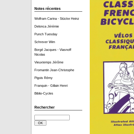
Notes récentes
Wolfram Carina - Stücke Heinz
Delonca Jérémie
Punch Tuesday
Schrever Wim
Borgé Jacques - Viasnoff
Nicolas
Vieuxtemps Jérôme
Fromantin Jean-Christophe
Pigois Rémy
Franquin - Gillain Henri
Biblio-Cycles
Rechercher