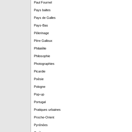
Paul Fournel
Pays baltes
Pays de Galles
Pays-Bas
Pélerinage
Père Galloux
Philatélie
Philosophie
Photographies
Picardie
Poèsie
Pologne
Pop-up
Portugal
Pratiques urbaines
Proche-Orient
Pyrénées