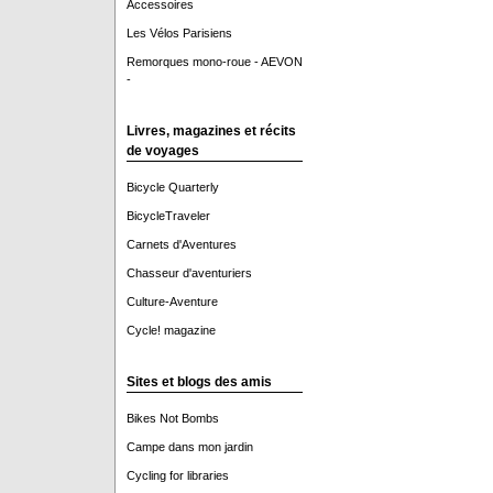
Accessoires
Les Vélos Parisiens
Remorques mono-roue - AEVON
-
Livres, magazines et récits
de voyages
Bicycle Quarterly
BicycleTraveler
Carnets d'Aventures
Chasseur d'aventuriers
Culture-Aventure
Cycle! magazine
Sites et blogs des amis
Bikes Not Bombs
Campe dans mon jardin
Cycling for libraries