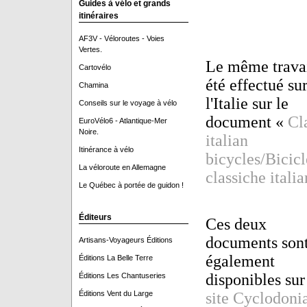
Guides à vélo et grands
itinéraires
AF3V - Véloroutes - Voies
Vertes.
Le même travai
Cartovélo
été effectué su
Chamina
l'Italie sur le
Conseils sur le voyage à vélo
document «
Cl
EuroVélo6 - Atlantique-Mer
Noire.
italian
Itinérance à vélo
bicycles/Bicicl
La véloroute en Allemagne
classiche itali
Le Québec à portée de guidon !
Éditeurs
Ces deux
documents son
Artisans-Voyageurs Éditions
également
Éditions La Belle Terre
disponibles su
Éditions Les Chantuseries
Éditions Vent du Large
site Cyclodoni