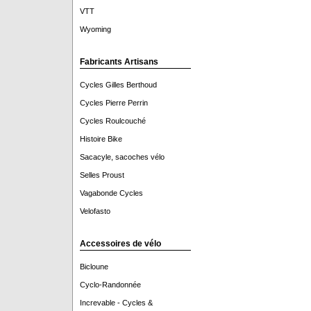
VTT
Wyoming
Fabricants Artisans
Cycles Gilles Berthoud
Cycles Pierre Perrin
Cycles Roulcouché
Histoire Bike
Sacacyle, sacoches vélo
Selles Proust
Vagabonde Cycles
Velofasto
Accessoires de vélo
Bicloune
Cyclo-Randonnée
Increvable - Cycles &