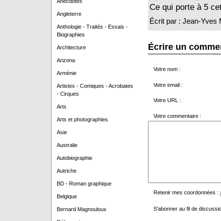
Anecdotes
Ce qui porte à 5 cet
Angleterre
Écrit par : Jean-Yve
Anthologie - Traités - Essais -
Biographies
Écrire un comme
Architecture
Arizona
Votre nom :
Arménie
Votre email :
Artistes - Comiques - Acrobates
- Cirques
Votre URL :
Arts
Votre commentaire :
Arts et photographies
Asie
Australie
Autobiographie
Autriche
BD - Roman graphique
Retenir mes coordonnées :
Belgique
S'abonner au fil de discussio
Bernard Magnouloux