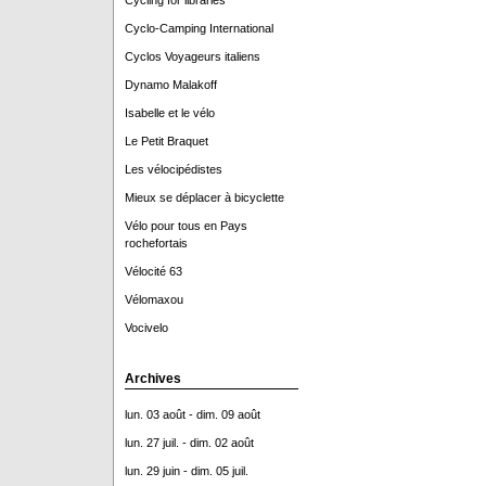
Cycling for libraries
Cyclo-Camping International
Cyclos Voyageurs italiens
Dynamo Malakoff
Isabelle et le vélo
Le Petit Braquet
Les vélocipédistes
Mieux se déplacer à bicyclette
Vélo pour tous en Pays
rochefortais
Vélocité 63
Vélomaxou
Vocivelo
Archives
lun. 03 août - dim. 09 août
lun. 27 juil. - dim. 02 août
lun. 29 juin - dim. 05 juil.