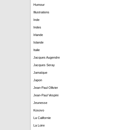
Humour
Illustrations
Inde
Indes
Irlande
Islande
Italie
Jacques Augendre
Jacques Seray
Jamaïque
Japon
Jean-Paul Ollivier
Jean-Paul Vespini
Jeunesse
Kosovo
La Californie
La Loire