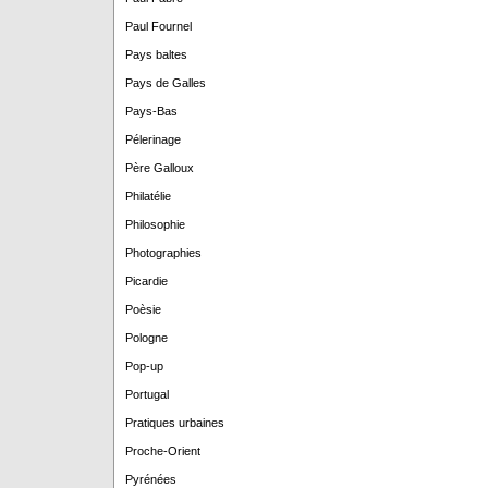
Paul Fournel
Pays baltes
Pays de Galles
Pays-Bas
Pélerinage
Père Galloux
Philatélie
Philosophie
Photographies
Picardie
Poèsie
Pologne
Pop-up
Portugal
Pratiques urbaines
Proche-Orient
Pyrénées