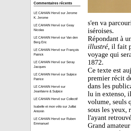
Commentaires récents
LE CAHAIN Hervé
sur
Jerome
K. Jerome
s'en va parcouri
LE CAHAIN Hervé
sur
Geay
iséroises.
Nicolas
Répondant à un
LE CAHAIN Hervé
sur
Van den
Berg Eric
illustré
, il fai
LE CAHAIN Hervé
sur
François
voyage qui sera
Patrick
1872.
LE CAHAIN Hervé
sur
Seray
Jacques
Ce texte est a
LE CAHAIN Hervé
sur
Sulpice
premier récit d
Patrice
dans les public
LE CAHAIN Hervé
sur
Jeanfaivre & Sulpice
lu in extenso, i
LE CAHAIN Hervé
sur
Collectif
volume, seuls q
Isabelle et mon vélo
sur
Juillat
sous les yeux, 
Antonin
l'ayant retrouvé
LE CAHAIN Hervé
sur
Ruben
Emmanuel
Grand amateur d