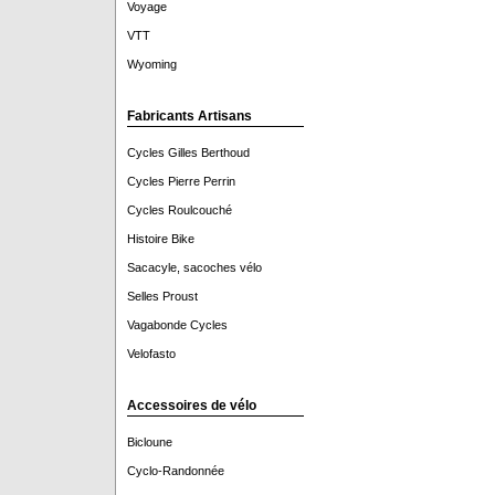
Voyage
VTT
Wyoming
Fabricants Artisans
Cycles Gilles Berthoud
Cycles Pierre Perrin
Cycles Roulcouché
Histoire Bike
Sacacyle, sacoches vélo
Selles Proust
Vagabonde Cycles
Velofasto
Accessoires de vélo
Bicloune
Cyclo-Randonnée