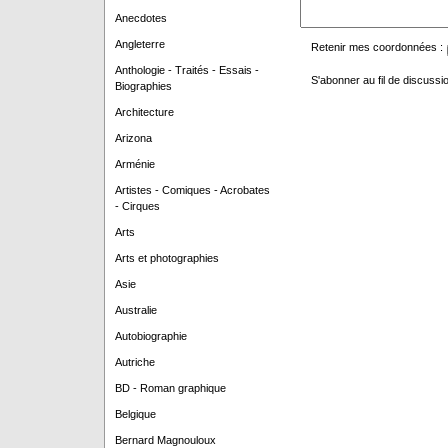
Anecdotes
Angleterre
Retenir mes coordonnées :
Anthologie - Traités - Essais -
S'abonner au fil de discussio
Biographies
Architecture
Arizona
Arménie
Artistes - Comiques - Acrobates
- Cirques
Arts
Arts et photographies
Asie
Australie
Autobiographie
Autriche
BD - Roman graphique
Belgique
Bernard Magnouloux