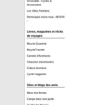
Increvable - Cycles &
Accessoires
Les Vélos Parisiens
Remorques mono-roue - AEVON
-
Livres, magazines et récits
de voyages
Bicycle Quarterly
BicycleTraveler
Carnets d'Aventures
Chasseur d'aventuriers
Culture-Aventure
Cycle! magazine
Sites et blogs des amis
Bikes Not Bombs
Campe dans mon jardin