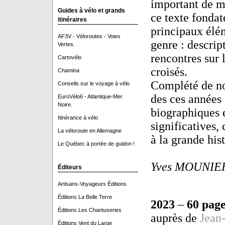
important de me
Guides à vélo et grands
ce texte fondat
itinéraires
principaux élém
AF3V - Véloroutes - Voies
genre : descrip
Vertes.
rencontres sur 
Cartovélo
croisés.
Chamina
Complété de no
Conseils sur le voyage à vélo
des ces années 
EuroVélo6 - Atlantique-Mer
Noire.
biographiques e
Itinérance à vélo
significatives,
La véloroute en Allemagne
à la grande hist
Le Québec à portée de guidon !
J
Yves MOUNIE
Éditeurs
Artisans-Voyageurs Éditions
Éditions La Belle Terre
2023
–
60 page
Éditions Les Chantuseries
auprès de
Jean
Éditions Vent du Large