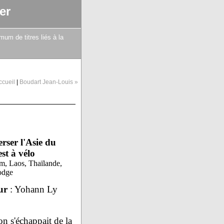
er
mum de titres liés à la
ccueil
|
Boudart Jean-Louis »
rser l'Asie du
st à vélo
m, Laos, Thaïlande,
dge
ur
: Yohann Ly
on s'échappait de la