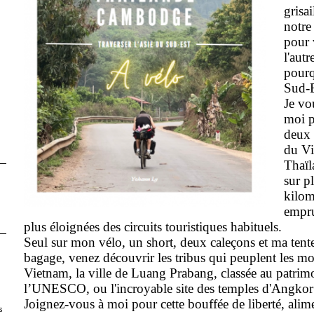
grisai
notre
pour 
l'aut
pourq
Sud-E
Je v
moi p
deux 
du Vi
Thaï
sur p
kilom
empru
plus éloignées des circuits touristiques habituels.
Seul sur mon vélo, un short, deux caleçons et ma tent
bagage, venez découvrir les tribus qui peuplent les m
Vietnam, la ville de Luang Prabang, classée au patri
l’UNESCO, ou l'incroyable site des temples d'Angk
Joignez-vous à moi pour cette bouffée de liberté, alime
s