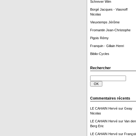
Schrever Wim
Borgé Jacques - Viasnoff
Nicolas
Vieuxtemps Jérôme
Fromantin Jean-Christophe
Pigois Rémy
Franquin - Gillain Henri
Biblio-Cycles
Rechercher
Commentaires récents
LE CAHAIN Hervé
sur
Geay
Nicolas
LE CAHAIN Hervé
sur
Van den
Berg Eric
LE CAHAIN Hervé
sur
Françoi