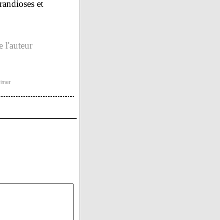
randioses et
 l'auteur
imer