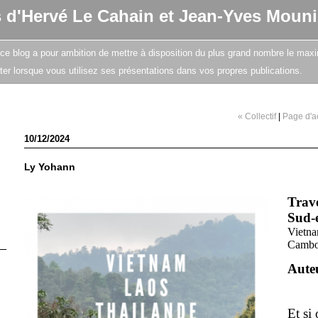
s d'Hervé Le Cahain et Jean-Yves Mouni
e, ce blog a pour ambition de mettre à disposition du plus grand nombre le maxi
citer lorsque vous utilisez ses présentations dans vos propres publications.
« Collectif
|
Page d'a
10/12/2024
Ly Yohann
Trave
Sud-e
Vietna
Cambo
Aute
Et si 