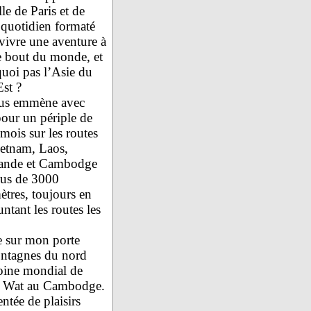
lle de Paris et de
 quotidien formaté
vivre une aventure à
re bout du monde, et
uoi pas l’Asie du
st ?
ous emmène avec
our un périple de
mois sur les routes
etnam, Laos,
lande et Cambodge
lus de 3000
ètres, toujours en
ntant les routes les
e sur mon porte
ontagnes du nord
moine mondial de
or Wat au Cambodge.
ntée de plaisirs