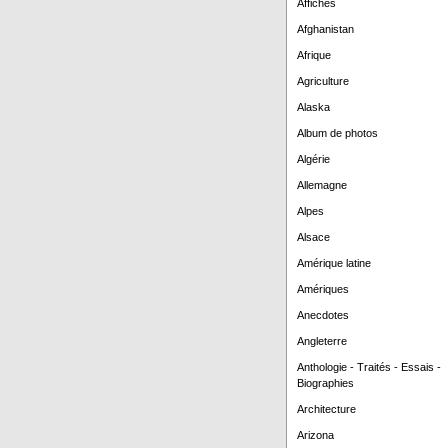
Affiches
Afghanistan
Afrique
Agriculture
Alaska
Album de photos
Algérie
Allemagne
Alpes
Alsace
Amérique latine
Amériques
Anecdotes
Angleterre
Anthologie - Traités - Essais -
Biographies
Architecture
Arizona