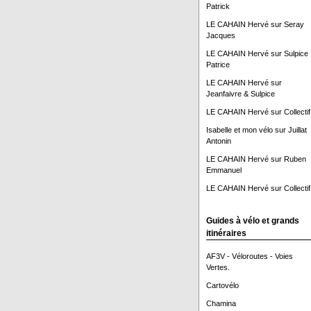
Patrick
LE CAHAIN Hervé
sur
Seray
Jacques
LE CAHAIN Hervé
sur
Sulpice
Patrice
LE CAHAIN Hervé
sur
Jeanfaivre & Sulpice
LE CAHAIN Hervé
sur
Collectif
Isabelle et mon vélo
sur
Juillat
Antonin
LE CAHAIN Hervé
sur
Ruben
Emmanuel
LE CAHAIN Hervé
sur
Collectif
Guides à vélo et grands
itinéraires
AF3V - Véloroutes - Voies
Vertes.
Cartovélo
Chamina