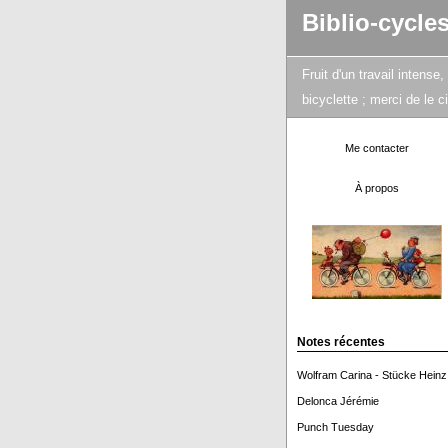
Biblio-cycle
Fruit d'un travail intens
bicyclette ; merci de le 
Me contacter
À propos
Notes récentes
Wolfram Carina - Stücke Heinz
Delonca Jérémie
Punch Tuesday