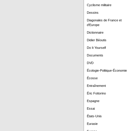
Cyclisme militaire
Dessins
Diagonales de France et
d'Europe
Dictionnaire
Didier Béoutis
Do It Yourself
Documents
DVD
Écologie-Politique-Économie
Écosse
Entraînement
Éric Fottorino
Espagne
Essai
États-Unis
Eurasie