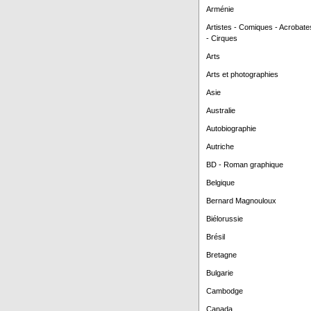
Arménie
Artistes - Comiques - Acrobate
- Cirques
Arts
Arts et photographies
Asie
Australie
Autobiographie
Autriche
BD - Roman graphique
Belgique
Bernard Magnouloux
Biélorussie
Brésil
Bretagne
Bulgarie
Cambodge
Canada