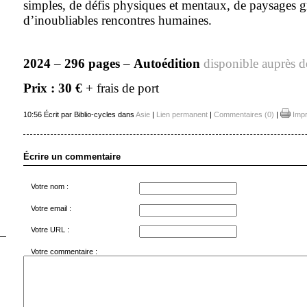
simples, de défis physiques et mentaux, de paysages g
d’inoubliables rencontres humaines.
2024
–
296 pages
–
Autoédition
disponible auprès de
Prix : 30 €
+ frais de port
10:56 Écrit par Biblio-cycles dans
Asie
|
Lien permanent
|
Commentaires (0)
|
Impr
Écrire un commentaire
Votre nom :
Votre email :
Votre URL :
Votre commentaire :