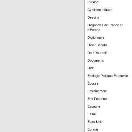
Cuisine
Cyclisme militaire
Dessins
Diagonales de France et
d'Europe
Dictionnaire
Didier Béoutis
Do It Yourself
Documents
DVD
Écologie-Politique-Économie
Écosse
Entraînement
Éric Fottorino
Espagne
Essai
États-Unis
Eurasie