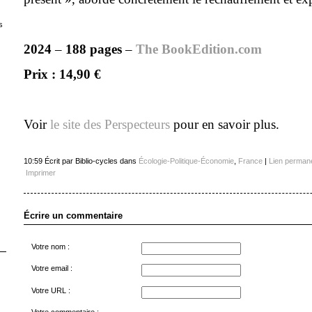
s
2024
–
188 pages
–
The BookEdition.com
Prix : 14,90 €
Voir
le site des Perspecteurs
pour en savoir plus.
10:59 Écrit par Biblio-cycles dans
Écologie-Politique-Économie
,
France
|
Lien perman
Imprimer
Écrire un commentaire
Votre nom :
Votre email :
Votre URL :