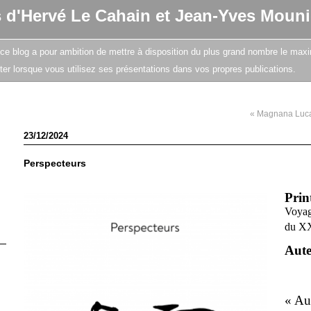
s d'Hervé Le Cahain et Jean-Yves Mouni
e, ce blog a pour ambition de mettre à disposition du plus grand nombre le maxi
citer lorsque vous utilisez ses présentations dans vos propres publications.
« Magnana Luc
23/12/2024
Perspecteurs
Prin
Voyag
du X
Aut
« Au