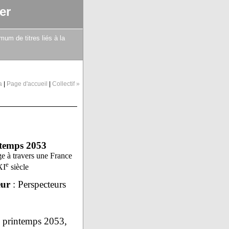
er
mum de titres liés à la
a
|
Page d'accueil
|
Collectif »
temps 2053
e à travers une France
e
XI
siècle
eur
: Perspecteurs
 printemps 2053,