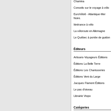
Chamina
Conseils sur le voyage à vélo
EuroVélo6 - Atlantique-Mer
Noire.
Itinérance à vélo
La véloroute en Allemagne
Le Québec à portée de guidon 
Éditeurs
Artisans-Voyageurs Éditions
Éditions La Belle Terre
Éditions Les Chantuseries
Éditions Vent du Large
Jacques Flament Éditions
Le pas d'oiseau
Librairie Vtopo
Catégories