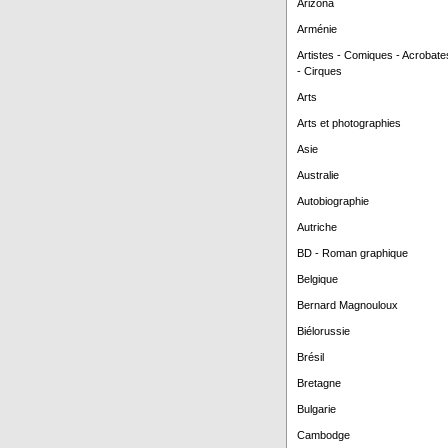
Arizona
Arménie
Artistes - Comiques - Acrobate
- Cirques
Arts
Arts et photographies
Asie
Australie
Autobiographie
Autriche
BD - Roman graphique
Belgique
Bernard Magnouloux
Biélorussie
Brésil
Bretagne
Bulgarie
Cambodge