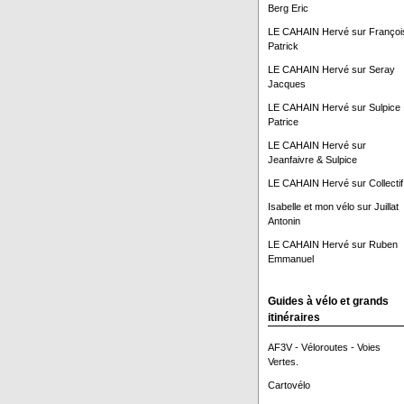
Berg Eric
LE CAHAIN Hervé
sur
Françoi
Patrick
LE CAHAIN Hervé
sur
Seray
Jacques
LE CAHAIN Hervé
sur
Sulpice
Patrice
LE CAHAIN Hervé
sur
Jeanfaivre & Sulpice
LE CAHAIN Hervé
sur
Collectif
Isabelle et mon vélo
sur
Juillat
Antonin
LE CAHAIN Hervé
sur
Ruben
Emmanuel
Guides à vélo et grands
itinéraires
AF3V - Véloroutes - Voies
Vertes.
Cartovélo