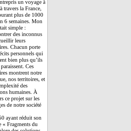
entrepris un voyage à
à travers la France,
ourant plus de 1000
n 6 semaines. Mon
tait simple :
ontrer des inconnus
cueillir leurs
ires. Chacun porte
écits personnels qui
ent bien plus qu’ils
 paraissent. Ces
ires montrent notre
e, nos territoires, et
omplexité des
tions humaines. À
rs ce projet sur les
es de notre société
50 ayant réduit son
e « Fragments du
lore des solutions.