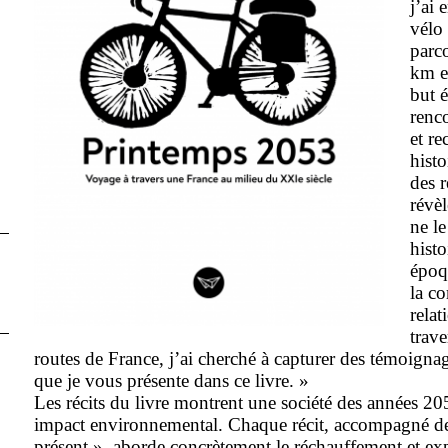
j’ai 
vélo 
parc
km e
but é
renc
et re
histo
des r
révèl
ne le
histo
époqu
la c
rela
trave
routes de France, j’ai cherché à capturer des témoignag
que je vous présente dans ce livre. »
Les récits du livre montrent une société des années 20
impact environnemental. Chaque récit, accompagné d
présent », aborde concrètement le réchauffement et exp