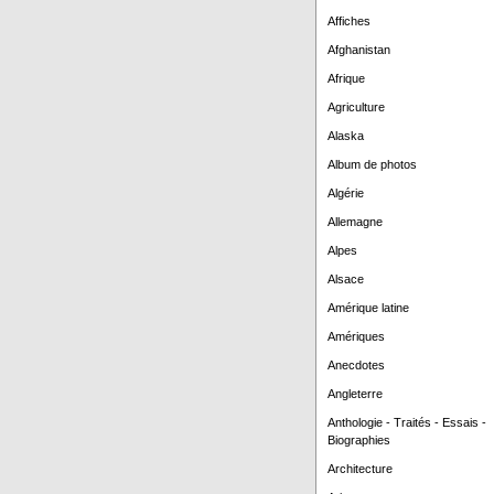
Affiches
Afghanistan
Afrique
Agriculture
Alaska
Album de photos
Algérie
Allemagne
Alpes
Alsace
Amérique latine
Amériques
Anecdotes
Angleterre
Anthologie - Traités - Essais -
Biographies
Architecture