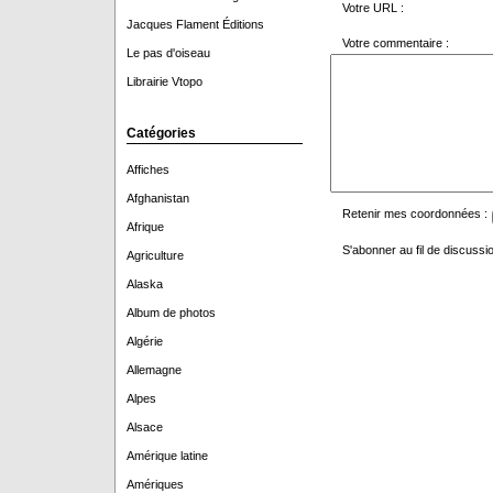
Votre URL :
Jacques Flament Éditions
Votre commentaire :
Le pas d'oiseau
Librairie Vtopo
Catégories
Affiches
Afghanistan
Retenir mes coordonnées :
Afrique
S'abonner au fil de discussio
Agriculture
Alaska
Album de photos
Algérie
Allemagne
Alpes
Alsace
Amérique latine
Amériques