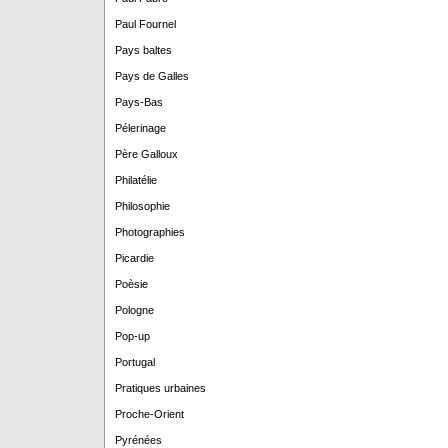
Paul Fournel
Pays baltes
Pays de Galles
Pays-Bas
Pélerinage
Père Galloux
Philatélie
Philosophie
Photographies
Picardie
Poèsie
Pologne
Pop-up
Portugal
Pratiques urbaines
Proche-Orient
Pyrénées