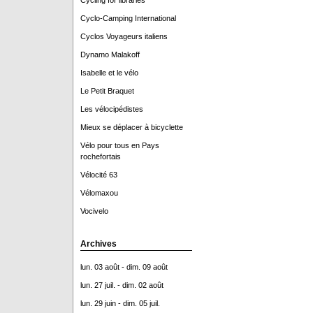
Cycling for libraries
Cyclo-Camping International
Cyclos Voyageurs italiens
Dynamo Malakoff
Isabelle et le vélo
Le Petit Braquet
Les vélocipédistes
Mieux se déplacer à bicyclette
Vélo pour tous en Pays
rochefortais
Vélocité 63
Vélomaxou
Vocivelo
Archives
lun. 03 août - dim. 09 août
lun. 27 juil. - dim. 02 août
lun. 29 juin - dim. 05 juil.