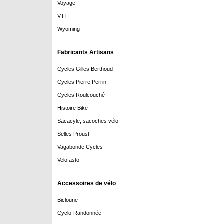
Voyage
VTT
Wyoming
Fabricants Artisans
Cycles Gilles Berthoud
Cycles Pierre Perrin
Cycles Roulcouché
Histoire Bike
Sacacyle, sacoches vélo
Selles Proust
Vagabonde Cycles
Velofasto
Accessoires de vélo
Bicloune
Cyclo-Randonnée