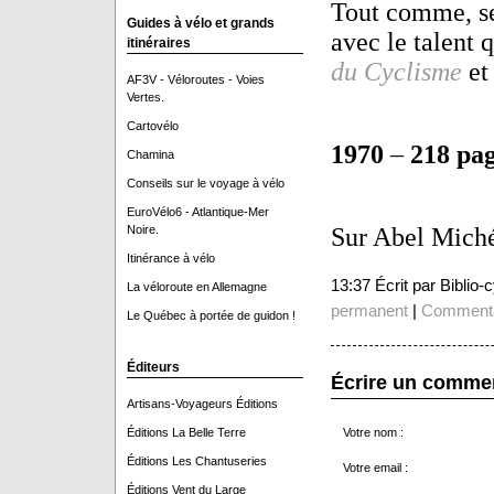
Tout comme, seu
Guides à vélo et grands
avec le talent 
itinéraires
du Cyclisme
et
AF3V - Véloroutes - Voies
Vertes.
Cartovélo
1970
–
218 pa
Chamina
Conseils sur le voyage à vélo
EuroVélo6 - Atlantique-Mer
Noire.
Sur Abel Miché
Itinérance à vélo
13:37 Écrit par Biblio
La véloroute en Allemagne
permanent
|
Commenta
Le Québec à portée de guidon !
Éditeurs
Écrire un comme
Artisans-Voyageurs Éditions
Éditions La Belle Terre
Votre nom :
Éditions Les Chantuseries
Votre email :
Éditions Vent du Large