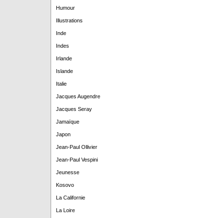
Humour
Illustrations
Inde
Indes
Irlande
Islande
Italie
Jacques Augendre
Jacques Seray
Jamaïque
Japon
Jean-Paul Ollivier
Jean-Paul Vespini
Jeunesse
Kosovo
La Californie
La Loire