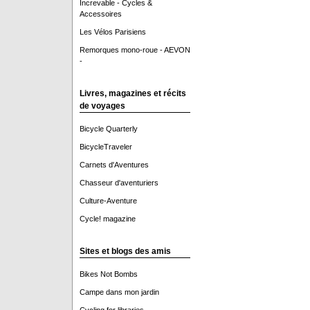
Increvable - Cycles &
Accessoires
Les Vélos Parisiens
Remorques mono-roue - AEVON
-
Livres, magazines et récits
de voyages
Bicycle Quarterly
BicycleTraveler
Carnets d'Aventures
Chasseur d'aventuriers
Culture-Aventure
Cycle! magazine
Sites et blogs des amis
Bikes Not Bombs
Campe dans mon jardin