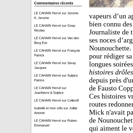
Commentaires récents
LE CAHAIN Hervé
sur
Jerome
vapeurs d’un a
K. Jerome
bien connu des
LE CAHAIN Hervé
sur
Geay
Journaliste de 
Nicolas
LE CAHAIN Hervé
sur
Van den
ses noces d’arg
Berg Eric
Nounouchette. L
LE CAHAIN Hervé
sur
François
pour rédiger sa
Patrick
longues soirées
LE CAHAIN Hervé
sur
Seray
Jacques
histoires drôle
LE CAHAIN Hervé
sur
Sulpice
depuis près d'u
Patrice
de Fausto Coppi
LE CAHAIN Hervé
sur
Jeanfaivre & Sulpice
Ces histoires vr
LE CAHAIN Hervé
sur
Collectif
routes redonnen
Isabelle et mon vélo
sur
Juillat
Mick n'avait pa
Antonin
de Nounouchette
LE CAHAIN Hervé
sur
Ruben
Emmanuel
qui aiment le v