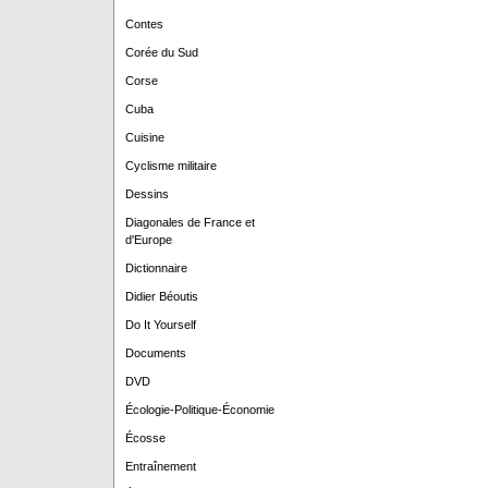
Contes
Corée du Sud
Corse
Cuba
Cuisine
Cyclisme militaire
Dessins
Diagonales de France et
d'Europe
Dictionnaire
Didier Béoutis
Do It Yourself
Documents
DVD
Écologie-Politique-Économie
Écosse
Entraînement