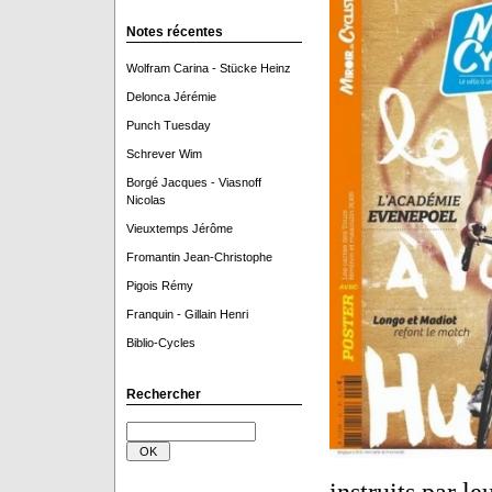
Notes récentes
Wolfram Carina - Stücke Heinz
Delonca Jérémie
Punch Tuesday
Schrever Wim
Borgé Jacques - Viasnoff
Nicolas
Vieuxtemps Jérôme
Fromantin Jean-Christophe
Pigois Rémy
Franquin - Gillain Henri
Biblio-Cycles
Rechercher