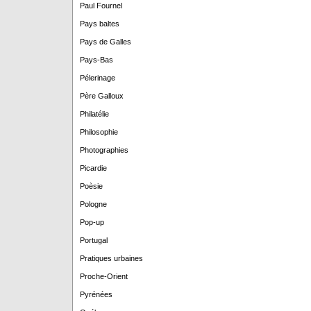
Paul Fournel
Pays baltes
Pays de Galles
Pays-Bas
Pélerinage
Père Galloux
Philatélie
Philosophie
Photographies
Picardie
Poèsie
Pologne
Pop-up
Portugal
Pratiques urbaines
Proche-Orient
Pyrénées