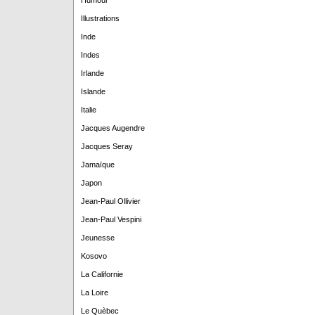
Humour
Illustrations
Inde
Indes
Irlande
Islande
Italie
Jacques Augendre
Jacques Seray
Jamaïque
Japon
Jean-Paul Ollivier
Jean-Paul Vespini
Jeunesse
Kosovo
La Californie
La Loire
Le Quèbec