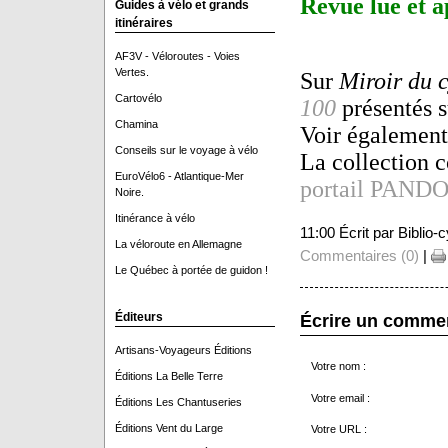
Revue lue et a
Guides à vélo et grands
itinéraires
AF3V - Véloroutes - Voies
Vertes.
Sur
Miroir du 
Cartovélo
100
présentés s
Chamina
Voir égalemen
Conseils sur le voyage à vélo
La collection c
EuroVélo6 - Atlantique-Mer
portail PAND
Noire.
Itinérance à vélo
11:00 Écrit par Biblio
La véloroute en Allemagne
Commentaires (0)
|
Le Québec à portée de guidon !
Éditeurs
Écrire un comme
Artisans-Voyageurs Éditions
Votre nom :
Éditions La Belle Terre
Votre email :
Éditions Les Chantuseries
Éditions Vent du Large
Votre URL :