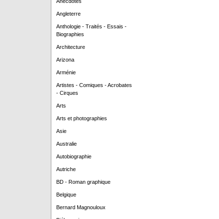
Anecdotes
Angleterre
Anthologie - Traités - Essais -
Biographies
Architecture
Arizona
Arménie
Artistes - Comiques - Acrobates
- Cirques
Arts
Arts et photographies
Asie
Australie
Autobiographie
Autriche
BD - Roman graphique
Belgique
Bernard Magnouloux