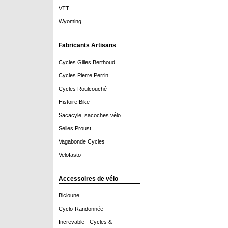
VTT
Wyoming
Fabricants Artisans
Cycles Gilles Berthoud
Cycles Pierre Perrin
Cycles Roulcouché
Histoire Bike
Sacacyle, sacoches vélo
Selles Proust
Vagabonde Cycles
Velofasto
Accessoires de vélo
Bicloune
Cyclo-Randonnée
Increvable - Cycles &