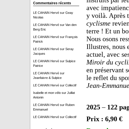
instruits par le
Commentaires récents
avec impatienc
LE CAHAIN Hervé
sur
Geay
y voilà. Après 
Nicolas
cyclisme
revien
LE CAHAIN Hervé
sur
Van den
terre ! Et un 
Berg Eric
LE CAHAIN Hervé
sur
François
Nous osons ress
Patrick
Illustres, nou
LE CAHAIN Hervé
sur
Seray
actuel, avec ses
Jacques
Miroir du cycl
LE CAHAIN Hervé
sur
Sulpice
Patrice
en préservant s
LE CAHAIN Hervé
sur
le reflet du spo
Jeanfaivre & Sulpice
Jean-Emmanue
LE CAHAIN Hervé
sur
Collectif
Isabelle et mon vélo
sur
Juillat
Antonin
LE CAHAIN Hervé
sur
Ruben
2025
–
122 pa
Emmanuel
LE CAHAIN Hervé
sur
Collectif
Prix : 6,90 €