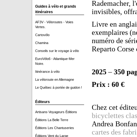
Rademacher, l'
Guides à vélo et grands
invisibles, off
itinéraires
AF3V - Véloroutes - Voies
Livre en anglai
Vertes.
exemplaires (n
Cartovélo
numéro de série
Chamina
Reparto Corse 
Conseils sur le voyage à vélo
EuroVélo6 - Atlantique-Mer
Noire.
2025
–
350 pa
Itinérance à vélo
La véloroute en Allemagne
Prix : 60 €
Le Québec à portée de guidon !
Éditeurs
Chez cet éditeu
Artisans-Voyageurs Éditions
bicyclettes cla
Éditions La Belle Terre
Andrea Bonfant
Éditions Les Chantuseries
cartes des fabr
Éditions Vent du Large