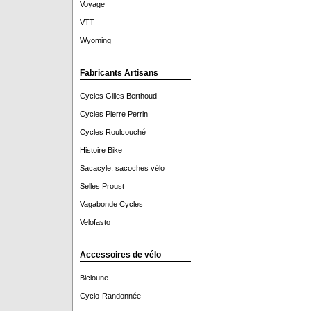
Voyage
VTT
Wyoming
Fabricants Artisans
Cycles Gilles Berthoud
Cycles Pierre Perrin
Cycles Roulcouché
Histoire Bike
Sacacyle, sacoches vélo
Selles Proust
Vagabonde Cycles
Velofasto
Accessoires de vélo
Bicloune
Cyclo-Randonnée