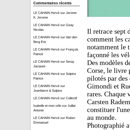
Commentaires récents
LE CAHAIN Hervé
sur
Jerome
K. Jerome
LE CAHAIN Hervé
sur
Geay
Il retrace sept
Nicolas
LE CAHAIN Hervé
sur
Van den
comment les cad
Berg Eric
notamment le t
LE CAHAIN Hervé
sur
François
façonné les vé
Patrick
Des modèles de
LE CAHAIN Hervé
sur
Seray
Jacques
Corse, le livre
LE CAHAIN Hervé
sur
Sulpice
pilotés par des
Patrice
Gimondi et Rudi
LE CAHAIN Hervé
sur
Jeanfaivre & Sulpice
rares. Chaque v
LE CAHAIN Hervé
sur
Collectif
Carsten Radema
Isabelle et mon vélo
sur
Juillat
constituer l'un
Antonin
au monde.
LE CAHAIN Hervé
sur
Ruben
Emmanuel
Photographié av