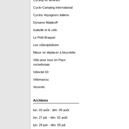
Cycling for libraries
Cyclo-Camping International
Cyclos Voyageurs italiens
Dynamo Malakoff
Isabelle et le vélo
Le Petit Braquet
Les vélocipédistes
Mieux se déplacer à bicyclette
Vélo pour tous en Pays
rochefortais
Vélocité 63
Vélomaxou
Vocivelo
Archives
lun. 03 août - dim. 09 août
lun. 27 juil. - dim. 02 août
lun. 29 juin - dim. 05 juil.