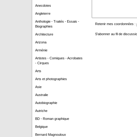
Anecdotes
Angleterre
Anthologie - Traités - Essais -
Retenir mes coordonnées :
Biographies
S'abonner au fil de discussio
Architecture
Arizona
Arménie
Artistes - Comiques - Acrobates
- Cirques
Arts
Arts et photographies
Asie
Australie
Autobiographie
Autriche
BD - Roman graphique
Belgique
Bernard Magnouloux