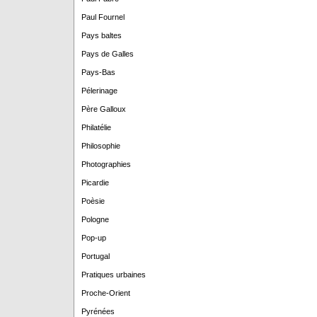
Paul Fournel
Pays baltes
Pays de Galles
Pays-Bas
Pélerinage
Père Galloux
Philatélie
Philosophie
Photographies
Picardie
Poèsie
Pologne
Pop-up
Portugal
Pratiques urbaines
Proche-Orient
Pyrénées