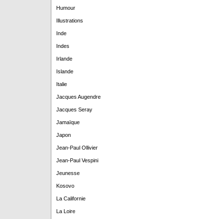
Humour
Illustrations
Inde
Indes
Irlande
Islande
Italie
Jacques Augendre
Jacques Seray
Jamaïque
Japon
Jean-Paul Ollivier
Jean-Paul Vespini
Jeunesse
Kosovo
La Californie
La Loire