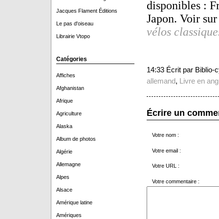
disponibles : F
Jacques Flament Éditions
Japon. Voir sur
Le pas d'oiseau
vélos classique
Librairie Vtopo
Catégories
14:33 Écrit par Biblio
Affiches
allemand
,
Livre en ang
Afghanistan
Afrique
Écrire un comme
Agriculture
Alaska
Votre nom :
Album de photos
Votre email :
Algérie
Allemagne
Votre URL :
Alpes
Votre commentaire :
Alsace
Amérique latine
Amériques