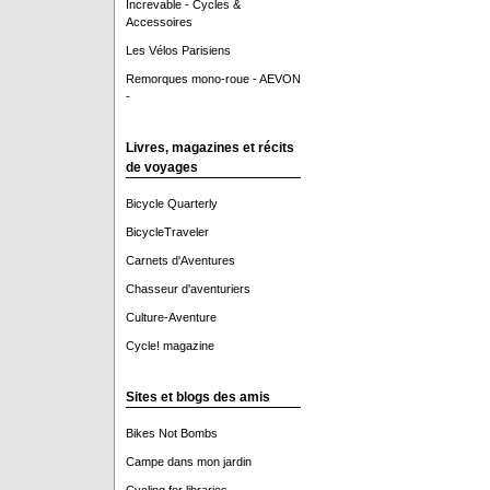
Increvable - Cycles &
Accessoires
Les Vélos Parisiens
Remorques mono-roue - AEVON
-
Livres, magazines et récits
de voyages
Bicycle Quarterly
BicycleTraveler
Carnets d'Aventures
Chasseur d'aventuriers
Culture-Aventure
Cycle! magazine
Sites et blogs des amis
Bikes Not Bombs
Campe dans mon jardin