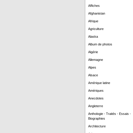
Affiches
Afghanistan
Afrique
Agriculture
Alaska
Album de photos
Algérie
Allemagne
Alpes
Alsace
Amérique latine
Amériques
Anecdotes
Angleterre
Anthologie - Traités - Essais -
Biographies
Architecture