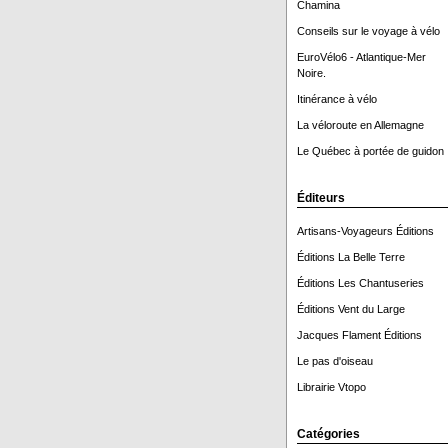
Chamina
Conseils sur le voyage à vélo
EuroVélo6 - Atlantique-Mer
Noire.
Itinérance à vélo
La véloroute en Allemagne
Le Québec à portée de guidon 
Éditeurs
Artisans-Voyageurs Éditions
Éditions La Belle Terre
Éditions Les Chantuseries
Éditions Vent du Large
Jacques Flament Éditions
Le pas d'oiseau
Librairie Vtopo
Catégories