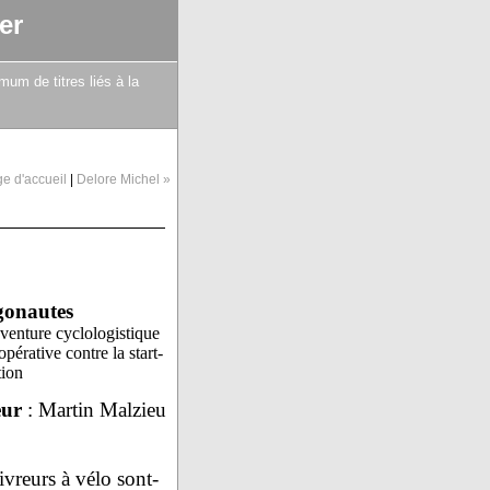
er
mum de titres liés à la
e d'accueil
|
Delore Michel »
onautes
venture cyclologistique
pérative contre la start-
tion
eur
: Martin Malzieu
ivreurs à vélo sont-