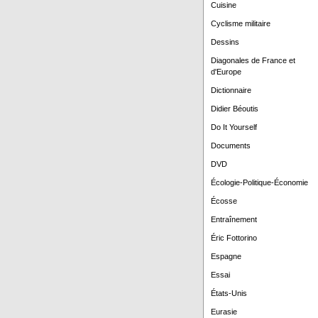
Cuisine
Cyclisme militaire
Dessins
Diagonales de France et
d'Europe
Dictionnaire
Didier Béoutis
Do It Yourself
Documents
DVD
Écologie-Politique-Économie
Écosse
Entraînement
Éric Fottorino
Espagne
Essai
États-Unis
Eurasie