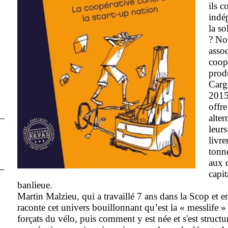
ils c
indé
la so
? No
assoc
coop
prod
Carg
2015
offre
alter
leurs
livre
tonn
aux q
capit
banlieue.
Martin Malzieu, qui a travaillé 7 ans dans la Scop et en
raconte cet univers bouillonnant qu’est la « messlife »
forçats du vélo, puis comment y est née et s'est structu