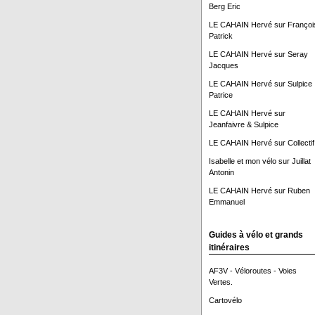
Berg Eric
LE CAHAIN Hervé
sur
Françoi
Patrick
LE CAHAIN Hervé
sur
Seray
Jacques
LE CAHAIN Hervé
sur
Sulpice
Patrice
LE CAHAIN Hervé
sur
Jeanfaivre & Sulpice
LE CAHAIN Hervé
sur
Collectif
Isabelle et mon vélo
sur
Juillat
Antonin
LE CAHAIN Hervé
sur
Ruben
Emmanuel
Guides à vélo et grands
itinéraires
AF3V - Véloroutes - Voies
Vertes.
Cartovélo