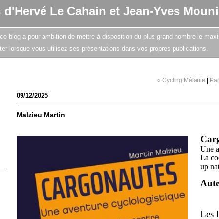
s d'Hervé Le Cahain et Jean-Yves Mouni
e, ce blog a pour ambition de mettre à disposition du plus grand nombre le maxi
citer lorsque vous utilisez ses présentations dans vos propres publications.
« Cycling Mélanie
|
Pag
09/12/2025
Malzieu Martin
Carg
Une a
La coo
up na
Aut
Les l