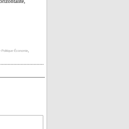
orizontalité,
e-Politique-Économie
,