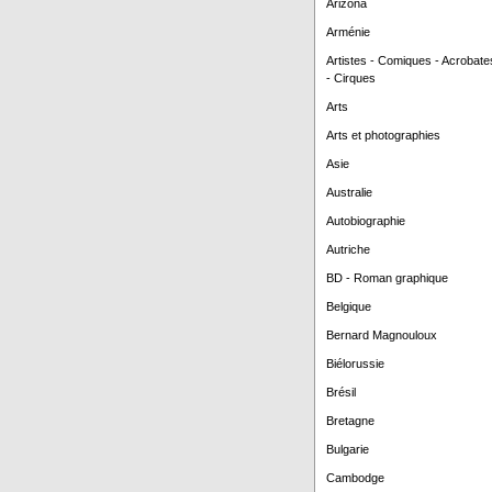
Arizona
Arménie
Artistes - Comiques - Acrobate
- Cirques
Arts
Arts et photographies
Asie
Australie
Autobiographie
Autriche
BD - Roman graphique
Belgique
Bernard Magnouloux
Biélorussie
Brésil
Bretagne
Bulgarie
Cambodge