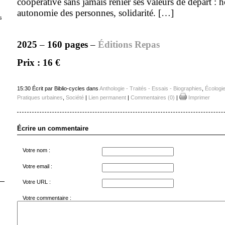
coopérative sans jamais renier ses valeurs de départ : h
autonomie des personnes, solidarité. […]
s
2025
–
160 pages
–
Éditions Repas
Prix : 16 €
15:30 Écrit par Biblio-cycles dans
Anthologie - Traités - Essais - Biographies
,
Écologi
Pratiques urbaines
,
Société
|
Lien permanent
|
Commentaires (0)
|
Imprimer
Écrire un commentaire
Votre nom :
Votre email :
Votre URL :
Votre commentaire :