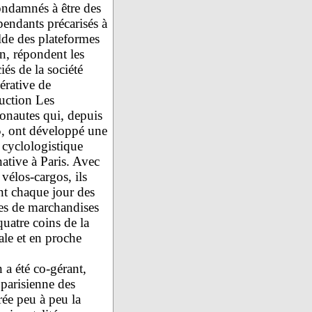
ondamnés à être des
pendants précarisés à
lde des plateformes
n, répondent les
iés de la société
érative de
uction Les
onautes qui, depuis
, ont développé une
 cyclologistique
native à Paris. Avec
 vélos-cargos, ils
nt chaque jour des
es de marchandises
uatre coins de la
ale et en proche
 a été co-gérant,
 parisienne des
rée peu à peu la