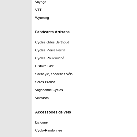
Voyage
VTT
Wyoming
Fabricants Artisans
Cycles Gilles Berthoud
Cycles Pierre Perrin
Cycles Roulcouché
Histoire Bike
Sacacyle, sacoches vélo
Selles Proust
Vagabonde Cycles
Velofasto
Accessoires de vélo
Bicloune
Cyclo-Randonnée