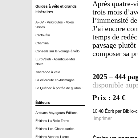
Après quatre-vi
Guides à vélo et grands
trois mois d’av
itinéraires
l’immensité de
AF3V - Véloroutes - Voies
J’ai encore con
Vertes.
temps de redéco
Cartovélo
Chamina
paysage plutôt 
Conseils sur le voyage à vélo
composer sa pr
EuroVélo6 - Atlantique-Mer
Noire.
Itinérance à vélo
2025
–
444 pa
La véloroute en Allemagne
disponible aupr
Le Québec à portée de guidon !
Prix : 24 €
Éditeurs
10:48 Écrit par Biblio
Artisans-Voyageurs Éditions
Imprimer
Éditions La Belle Terre
Éditions Les Chantuseries
Éditions Vent du Large