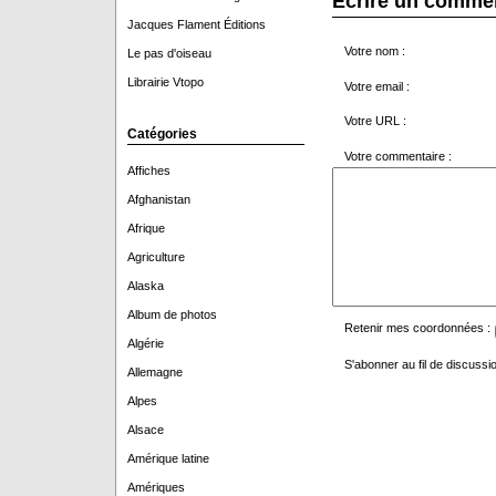
Écrire un comme
Jacques Flament Éditions
Votre nom :
Le pas d'oiseau
Librairie Vtopo
Votre email :
Votre URL :
Catégories
Votre commentaire :
Affiches
Afghanistan
Afrique
Agriculture
Alaska
Album de photos
Retenir mes coordonnées :
Algérie
S'abonner au fil de discussio
Allemagne
Alpes
Alsace
Amérique latine
Amériques