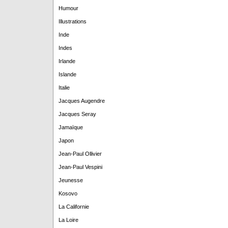
Humour
Illustrations
Inde
Indes
Irlande
Islande
Italie
Jacques Augendre
Jacques Seray
Jamaïque
Japon
Jean-Paul Ollivier
Jean-Paul Vespini
Jeunesse
Kosovo
La Californie
La Loire