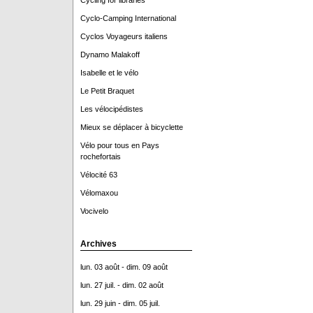
Cycling for libraries
Cyclo-Camping International
Cyclos Voyageurs italiens
Dynamo Malakoff
Isabelle et le vélo
Le Petit Braquet
Les vélocipédistes
Mieux se déplacer à bicyclette
Vélo pour tous en Pays
rochefortais
Vélocité 63
Vélomaxou
Vocivelo
Archives
lun. 03 août - dim. 09 août
lun. 27 juil. - dim. 02 août
lun. 29 juin - dim. 05 juil.