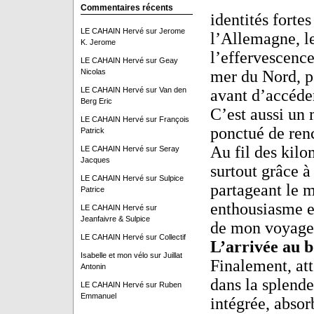
Commentaires récents
identités fortes
LE CAHAIN Hervé
sur
Jerome
l’Allemagne, l
K. Jerome
l’effervescence
LE CAHAIN Hervé
sur
Geay
Nicolas
mer du Nord, pa
LE CAHAIN Hervé
sur
Van den
avant d’accéder
Berg Eric
C’est aussi un 
LE CAHAIN Hervé
sur
François
ponctué de renc
Patrick
Au fil des kilo
LE CAHAIN Hervé
sur
Seray
Jacques
surtout grâce 
LE CAHAIN Hervé
sur
Sulpice
partageant le m
Patrice
enthousiasme et
LE CAHAIN Hervé
sur
Jeanfaivre & Sulpice
de mon voyage
LE CAHAIN Hervé
sur
Collectif
L’arrivée au 
Isabelle et mon vélo
sur
Juillat
Finalement, att
Antonin
dans la splende
LE CAHAIN Hervé
sur
Ruben
Emmanuel
intégrée, absor