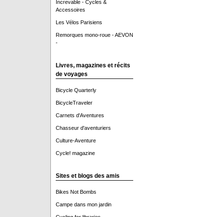
Increvable - Cycles &
Accessoires
Les Vélos Parisiens
Remorques mono-roue - AEVON
-
Livres, magazines et récits
de voyages
Bicycle Quarterly
BicycleTraveler
Carnets d'Aventures
Chasseur d'aventuriers
Culture-Aventure
Cycle! magazine
Sites et blogs des amis
Bikes Not Bombs
Campe dans mon jardin