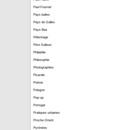
Paul Fournel
Pays baltes
Pays de Galles
Pays-Bas
Pélerinage
Père Galloux
Philatélie
Philosophie
Photographies
Picardie
Poèsie
Pologne
Pop-up
Portugal
Pratiques urbaines
Proche-Orient
Pyrénées