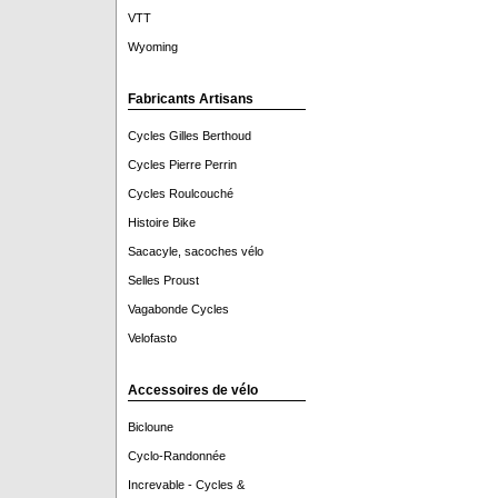
VTT
Wyoming
Fabricants Artisans
Cycles Gilles Berthoud
Cycles Pierre Perrin
Cycles Roulcouché
Histoire Bike
Sacacyle, sacoches vélo
Selles Proust
Vagabonde Cycles
Velofasto
Accessoires de vélo
Bicloune
Cyclo-Randonnée
Increvable - Cycles &