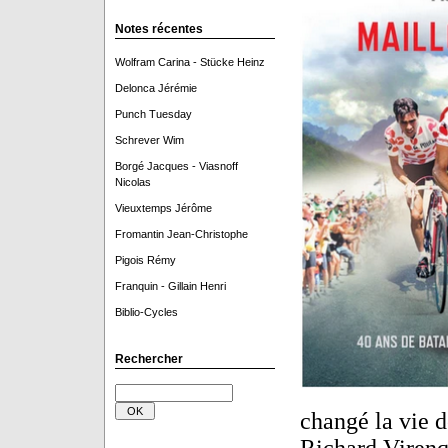
Notes récentes
Wolfram Carina - Stücke Heinz
Delonca Jérémie
Punch Tuesday
Schrever Wim
Borgé Jacques - Viasnoff
Nicolas
Vieuxtemps Jérôme
Fromantin Jean-Christophe
Pigois Rémy
Franquin - Gillain Henri
Biblio-Cycles
Rechercher
changé la vie d