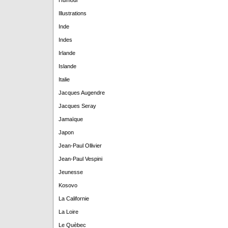
Humour
Illustrations
Inde
Indes
Irlande
Islande
Italie
Jacques Augendre
Jacques Seray
Jamaïque
Japon
Jean-Paul Ollivier
Jean-Paul Vespini
Jeunesse
Kosovo
La Californie
La Loire
Le Quèbec