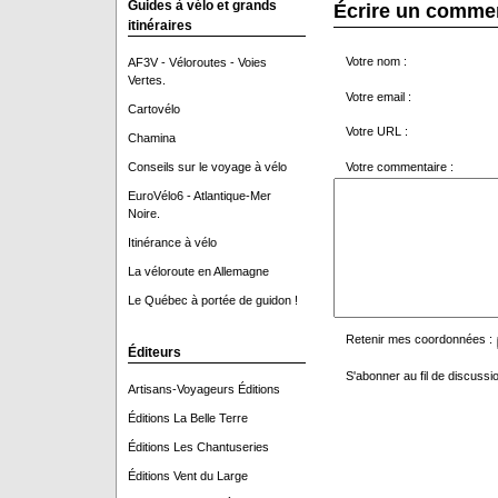
Guides à vélo et grands
Écrire un comme
itinéraires
Votre nom :
AF3V - Véloroutes - Voies
Vertes.
Votre email :
Cartovélo
Votre URL :
Chamina
Votre commentaire :
Conseils sur le voyage à vélo
EuroVélo6 - Atlantique-Mer
Noire.
Itinérance à vélo
La véloroute en Allemagne
Le Québec à portée de guidon !
Retenir mes coordonnées :
Éditeurs
S'abonner au fil de discussio
Artisans-Voyageurs Éditions
Éditions La Belle Terre
Éditions Les Chantuseries
Éditions Vent du Large