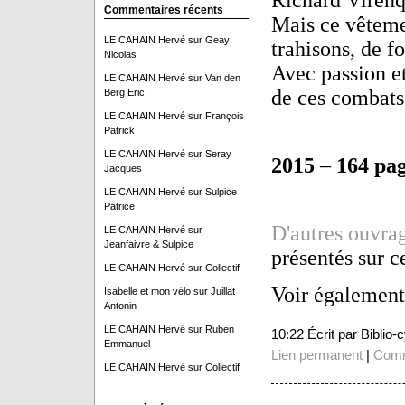
Richard Virenq
Commentaires récents
Mais ce vêtemen
LE CAHAIN Hervé
sur
Geay
trahisons, de f
Nicolas
Avec passion et
LE CAHAIN Hervé
sur
Van den
de ces combats
Berg Eric
LE CAHAIN Hervé
sur
François
Patrick
LE CAHAIN Hervé
sur
Seray
2015
–
164 pa
Jacques
LE CAHAIN Hervé
sur
Sulpice
Patrice
D'autres ouvrag
LE CAHAIN Hervé
sur
Jeanfaivre & Sulpice
présentés sur c
LE CAHAIN Hervé
sur
Collectif
Voir également
Isabelle et mon vélo
sur
Juillat
Antonin
LE CAHAIN Hervé
sur
Ruben
10:22 Écrit par Biblio
Emmanuel
Lien permanent
|
Comm
LE CAHAIN Hervé
sur
Collectif