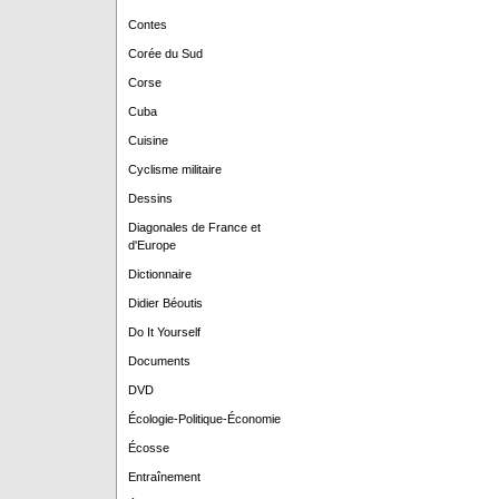
Contes
Corée du Sud
Corse
Cuba
Cuisine
Cyclisme militaire
Dessins
Diagonales de France et
d'Europe
Dictionnaire
Didier Béoutis
Do It Yourself
Documents
DVD
Écologie-Politique-Économie
Écosse
Entraînement