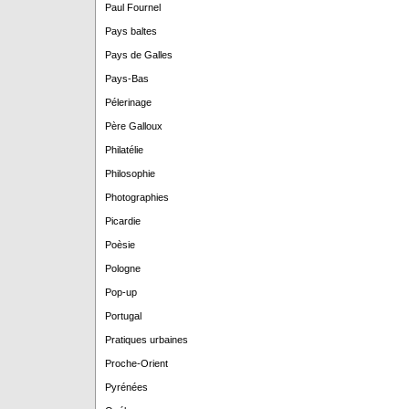
Paul Fournel
Pays baltes
Pays de Galles
Pays-Bas
Pélerinage
Père Galloux
Philatélie
Philosophie
Photographies
Picardie
Poèsie
Pologne
Pop-up
Portugal
Pratiques urbaines
Proche-Orient
Pyrénées