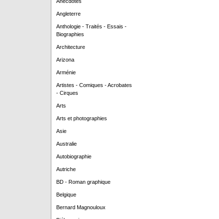
Anecdotes
Angleterre
Anthologie - Traités - Essais -
Biographies
Architecture
Arizona
Arménie
Artistes - Comiques - Acrobates
- Cirques
Arts
Arts et photographies
Asie
Australie
Autobiographie
Autriche
BD - Roman graphique
Belgique
Bernard Magnouloux