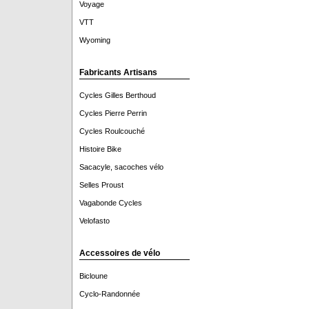
Voyage
VTT
Wyoming
Fabricants Artisans
Cycles Gilles Berthoud
Cycles Pierre Perrin
Cycles Roulcouché
Histoire Bike
Sacacyle, sacoches vélo
Selles Proust
Vagabonde Cycles
Velofasto
Accessoires de vélo
Bicloune
Cyclo-Randonnée