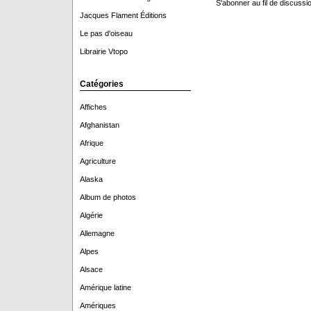
S'abonner au fil de discussio
Jacques Flament Éditions
Le pas d'oiseau
Librairie Vtopo
Catégories
Affiches
Afghanistan
Afrique
Agriculture
Alaska
Album de photos
Algérie
Allemagne
Alpes
Alsace
Amérique latine
Amériques