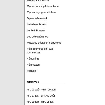
Cycling for libraries
Cyclo-Camping International
Cyclos Voyageurs italiens
Dynamo Malakoff
Isabelle et le vélo
Le Petit Braquet
Les vélocipédistes
Mieux se déplacer à bicyclette
Vélo pour tous en Pays
rochefortais
Vélocité 63
Vélomaxou
Vocivelo
Archives
lun. 03 août - dim. 09 août
lun. 27 juil. - dim. 02 août
lun. 29 juin - dim. 05 juil.