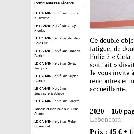
Commentaires récents
LE CAHAIN Hervé
sur
Jerome
K. Jerome
LE CAHAIN Hervé
sur
Geay
Nicolas
LE CAHAIN Hervé
sur
Van den
Ce double obje
Berg Eric
fatigue, de dou
LE CAHAIN Hervé
sur
François
Folie ? « Cela 
Patrick
soit fait » dis
LE CAHAIN Hervé
sur
Seray
Jacques
Je vous invite 
LE CAHAIN Hervé
sur
Sulpice
rencontres et m
Patrice
accueillante.
LE CAHAIN Hervé
sur
Jeanfaivre & Sulpice
LE CAHAIN Hervé
sur
Collectif
Isabelle et mon vélo
sur
Juillat
2020
–
160 pa
Antonin
Leboncoin
LE CAHAIN Hervé
sur
Ruben
Emmanuel
Prix : 15 €
+ fr