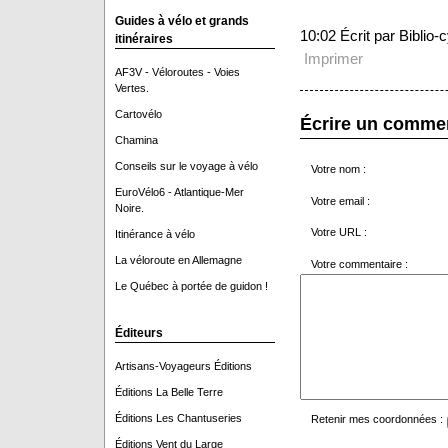
Guides à vélo et grands
10:02 Écrit par Biblio
itinéraires
Imprimer
AF3V - Véloroutes - Voies
Vertes.
Cartovélo
Écrire un comme
Chamina
Conseils sur le voyage à vélo
Votre nom :
EuroVélo6 - Atlantique-Mer
Votre email :
Noire.
Votre URL :
Itinérance à vélo
La véloroute en Allemagne
Votre commentaire :
Le Québec à portée de guidon !
Éditeurs
Artisans-Voyageurs Éditions
Éditions La Belle Terre
Éditions Les Chantuseries
Retenir mes coordonnées :
Éditions Vent du Large