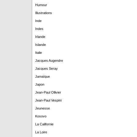
Humour
Illustrations
Inde
Indes
Irlande
Islande
Italie
Jacques Augendre
Jacques Seray
Jamaïque
Japon
Jean-Paul Ollivier
Jean-Paul Vespini
Jeunesse
Kosovo
La Californie
La Loire