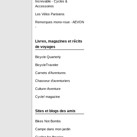
Increvable - Cycles &
Accessoires
Les Vélos Parisiens
Remorques mono-roue - AEVON
-
Livres, magazines et récits
de voyages
Bicycle Quarterly
BicycleTraveler
Carnets d'Aventures
Chasseur d'aventuriers
Culture-Aventure
Cycle! magazine
Sites et blogs des amis
Bikes Not Bombs
Campe dans mon jardin