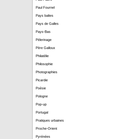
Paul Fournel
Pays baltes
Pays de Galles
Pays-Bas
Pélerinage
Père Galloux
Philatélie
Philosophie
Photographies
Picardie
Poèsie
Pologne
Pop-up
Portugal
Pratiques urbaines
Proche-Orient
Pyrénées