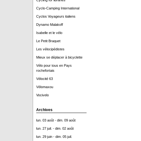
Cycling for libraries
Cyclo-Camping International
Cyclos Voyageurs italiens
Dynamo Malakoff
Isabelle et le vélo
Le Petit Braquet
Les vélocipédistes
Mieux se déplacer à bicyclette
Vélo pour tous en Pays
rochefortais
Vélocité 63
Vélomaxou
Vocivelo
Archives
lun. 03 août - dim. 09 août
lun. 27 juil. - dim. 02 août
lun. 29 juin - dim. 05 juil.