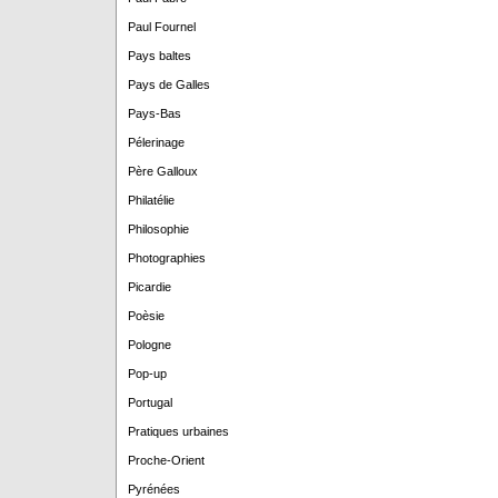
Paul Fournel
Pays baltes
Pays de Galles
Pays-Bas
Pélerinage
Père Galloux
Philatélie
Philosophie
Photographies
Picardie
Poèsie
Pologne
Pop-up
Portugal
Pratiques urbaines
Proche-Orient
Pyrénées