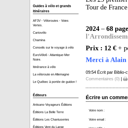
Tour de France
Guides à vélo et grands
itinéraires
AF3V - Véloroutes - Voies
Vertes.
2024
–
68 page
Cartovélo
l'Arrondissem
Chamina
Prix : 12 €
+ p
Conseils sur le voyage à vélo
EuroVélo6 - Atlantique-Mer
Merci à Alain 
Noire.
Itinérance à vélo
09:54 Écrit par Biblio
La véloroute en Allemagne
Commentaires (0)
|
Le Québec à portée de guidon !
Éditeurs
Écrire un comme
Artisans-Voyageurs Éditions
Votre nom :
Éditions La Belle Terre
Votre email :
Éditions Les Chantuseries
Éditions Vent du Large