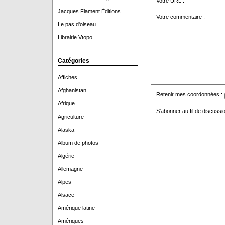
Votre URL :
Jacques Flament Éditions
Votre commentaire :
Le pas d'oiseau
Librairie Vtopo
Catégories
Affiches
Afghanistan
Retenir mes coordonnées :
Afrique
S'abonner au fil de discussio
Agriculture
Alaska
Album de photos
Algérie
Allemagne
Alpes
Alsace
Amérique latine
Amériques