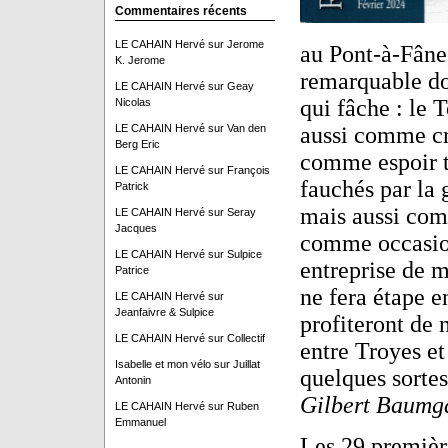
Commentaires récents
LE CAHAIN Hervé
sur
Jerome
au Pont-à-Fâne
K. Jerome
remarquable dos
LE CAHAIN Hervé
sur
Geay
qui fâche : le
Nicolas
LE CAHAIN Hervé
sur
Van den
aussi comme cr
Berg Eric
comme espoir t
LE CAHAIN Hervé
sur
François
fauchés par la 
Patrick
mais aussi com
LE CAHAIN Hervé
sur
Seray
Jacques
comme occasion
LE CAHAIN Hervé
sur
Sulpice
entreprise de 
Patrice
ne fera étape e
LE CAHAIN Hervé
sur
Jeanfaivre & Sulpice
profiteront de 
LE CAHAIN Hervé
sur
Collectif
entre Troyes et
Isabelle et mon vélo
sur
Juillat
quelques sortes
Antonin
Gilbert Baumg
LE CAHAIN Hervé
sur
Ruben
Emmanuel
Les 29 premièr