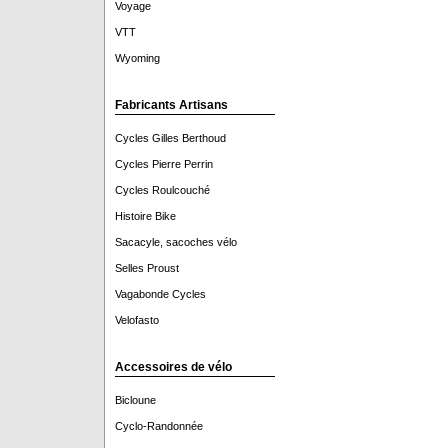
Voyage
VTT
Wyoming
Fabricants Artisans
Cycles Gilles Berthoud
Cycles Pierre Perrin
Cycles Roulcouché
Histoire Bike
Sacacyle, sacoches vélo
Selles Proust
Vagabonde Cycles
Velofasto
Accessoires de vélo
Bicloune
Cyclo-Randonnée