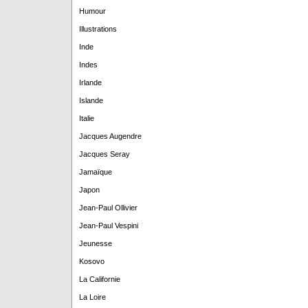
Humour
Illustrations
Inde
Indes
Irlande
Islande
Italie
Jacques Augendre
Jacques Seray
Jamaïque
Japon
Jean-Paul Ollivier
Jean-Paul Vespini
Jeunesse
Kosovo
La Californie
La Loire