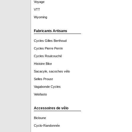
Voyage
VTT
Wyoming
Fabricants Artisans
Cycles Gilles Berthoud
Cycles Pierre Perrin
Cycles Roulcouché
Histoire Bike
Sacacyle, sacoches vélo
Selles Proust
Vagabonde Cycles
Velofasto
Accessoires de vélo
Bicloune
Cyclo-Randonnée