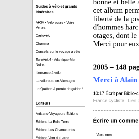
bonne et belle a
Guides à vélo et grands
cet album perme
itinéraires
liberté de la p
AF3V - Véloroutes - Voies
d'hommes harcel
Vertes.
otages, dont le
Cartovélo
Merci pour eux
Chamina
Conseils sur le voyage à vélo
EuroVélo6 - Atlantique-Mer
Noire.
2005
–
148 pa
Itinérance à vélo
Merci à Alain 
La véloroute en Allemagne
Le Québec à portée de guidon !
10:17 Écrit par Biblio
France cycliste
|
Lien 
Éditeurs
Artisans-Voyageurs Éditions
Écrire un comme
Éditions La Belle Terre
Éditions Les Chantuseries
Votre nom :
Éditions Vent du Large