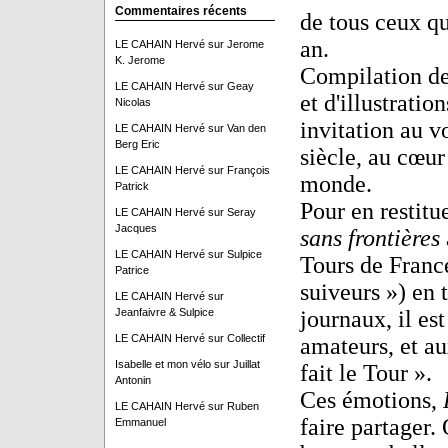
Commentaires récents
de tous ceux qu
an.
LE CAHAIN Hervé
sur
Jerome
K. Jerome
Compilation des
LE CAHAIN Hervé
sur
Geay
et d'illustrati
Nicolas
invitation au vo
LE CAHAIN Hervé
sur
Van den
Berg Eric
siècle, au cœur
LE CAHAIN Hervé
sur
François
monde.
Patrick
Pour en restitu
LE CAHAIN Hervé
sur
Seray
Jacques
sans frontières
LE CAHAIN Hervé
sur
Sulpice
Tours de France
Patrice
suiveurs ») en 
LE CAHAIN Hervé
sur
Jeanfaivre & Sulpice
journaux, il es
LE CAHAIN Hervé
sur
Collectif
amateurs, et aux
Isabelle et mon vélo
sur
Juillat
fait le Tour ».
Antonin
Ces émotions,
LE CAHAIN Hervé
sur
Ruben
faire partager
Emmanuel