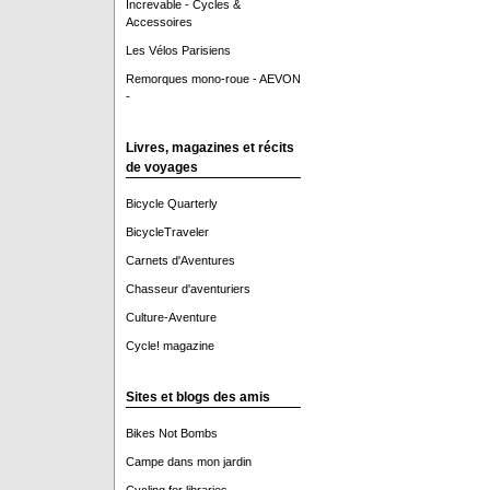
Increvable - Cycles &
Accessoires
Les Vélos Parisiens
Remorques mono-roue - AEVON
-
Livres, magazines et récits
de voyages
Bicycle Quarterly
BicycleTraveler
Carnets d'Aventures
Chasseur d'aventuriers
Culture-Aventure
Cycle! magazine
Sites et blogs des amis
Bikes Not Bombs
Campe dans mon jardin