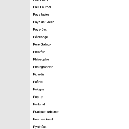
Paul Fournel
Pays baltes
Pays de Galles
Pays-Bas
Pélerinage
Père Galloux
Philatélie
Philosophie
Photographies
Picardie
Poèsie
Pologne
Pop-up
Portugal
Pratiques urbaines
Proche-Orient
Pyrénées