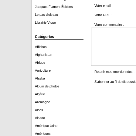
Votre email :
Jacques Flament Éditions
Le pas d'oiseau
Votre URL :
Librairie Vtopo
Votre commentaire :
Catégories
Affiches
Afghanistan
Afrique
Agriculture
Retenir mes coordonnées :
Alaska
S'abonner au fil de discussio
Album de photos
Algérie
Allemagne
Alpes
Alsace
Amérique latine
Amériques