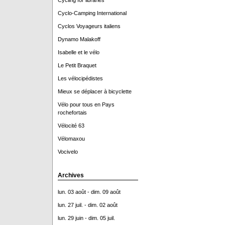
Cycling for libraries
Cyclo-Camping International
Cyclos Voyageurs italiens
Dynamo Malakoff
Isabelle et le vélo
Le Petit Braquet
Les vélocipédistes
Mieux se déplacer à bicyclette
Vélo pour tous en Pays
rochefortais
Vélocité 63
Vélomaxou
Vocivelo
Archives
lun. 03 août - dim. 09 août
lun. 27 juil. - dim. 02 août
lun. 29 juin - dim. 05 juil.