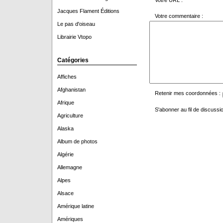
Votre URL :
Jacques Flament Éditions
Votre commentaire :
Le pas d'oiseau
Librairie Vtopo
Catégories
Affiches
Afghanistan
Retenir mes coordonnées :
Afrique
S'abonner au fil de discussio
Agriculture
Alaska
Album de photos
Algérie
Allemagne
Alpes
Alsace
Amérique latine
Amériques