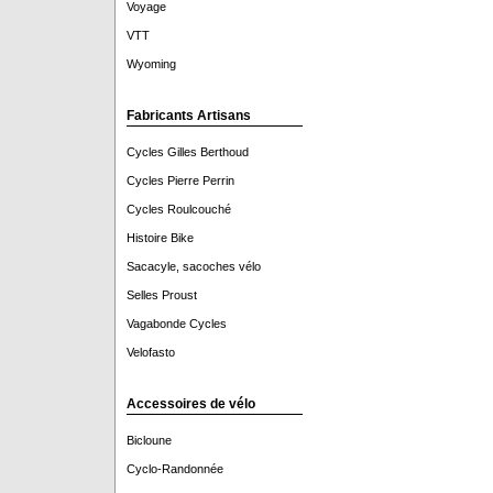
Voyage
VTT
Wyoming
Fabricants Artisans
Cycles Gilles Berthoud
Cycles Pierre Perrin
Cycles Roulcouché
Histoire Bike
Sacacyle, sacoches vélo
Selles Proust
Vagabonde Cycles
Velofasto
Accessoires de vélo
Bicloune
Cyclo-Randonnée