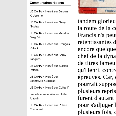
Commentaires récents
LE CAHAIN Hervé
sur
Jerome
K. Jerome
tandem glorieux
LE CAHAIN Hervé
sur
Geay
la route de la c
Nicolas
LE CAHAIN Hervé
sur
Van den
Francis n'a peut
Berg Eric
retentissantes 
LE CAHAIN Hervé
sur
François
encore quelques
Patrick
chef de la dyna
LE CAHAIN Hervé
sur
Seray
Jacques
de titres fameu
LE CAHAIN Hervé
sur
Sulpice
qu'Henri, contre
Patrice
épreuves. Car, 
LE CAHAIN Hervé
sur
Jeanfaivre & Sulpice
pourrait suppose
LE CAHAIN Hervé
sur
Collectif
plusieurs repri
Isabelle et mon vélo
sur
Juillat
furent d'autant 
Antonin
pour s'adjuger l
LE CAHAIN Hervé
sur
Ruben
Emmanuel
plusieurs fois, q