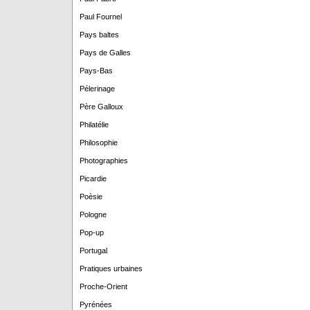
Paul Fournel
Pays baltes
Pays de Galles
Pays-Bas
Pélerinage
Père Galloux
Philatélie
Philosophie
Photographies
Picardie
Poèsie
Pologne
Pop-up
Portugal
Pratiques urbaines
Proche-Orient
Pyrénées