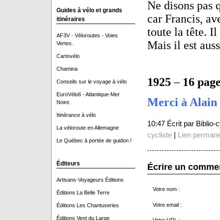
Ne disons pas q
Guides à vélo et grands
car Francis, av
itinéraires
toute la tête. I
AF3V - Véloroutes - Voies
Mais il est auss
Vertes.
Cartovélo
Chamina
1925
–
16 page
Conseils sur le voyage à vélo
EuroVélo6 - Atlantique-Mer
Merci à Alain 
Noire.
Itinérance à vélo
10:47 Écrit par Biblio
La véloroute en Allemagne
cycliste
|
Lien perman
Le Québec à portée de guidon !
Éditeurs
Écrire un comme
Artisans-Voyageurs Éditions
Votre nom :
Éditions La Belle Terre
Votre email :
Éditions Les Chantuseries
Éditions Vent du Large