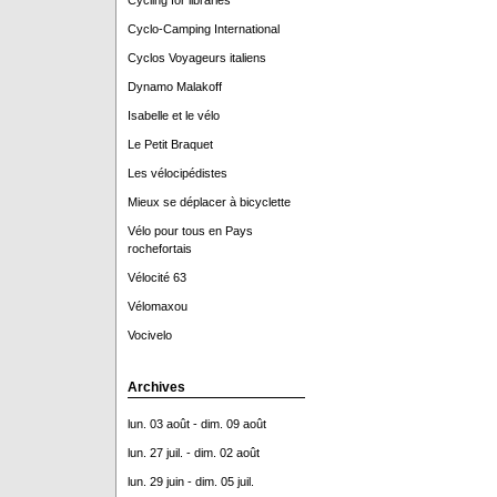
Cycling for libraries
Cyclo-Camping International
Cyclos Voyageurs italiens
Dynamo Malakoff
Isabelle et le vélo
Le Petit Braquet
Les vélocipédistes
Mieux se déplacer à bicyclette
Vélo pour tous en Pays
rochefortais
Vélocité 63
Vélomaxou
Vocivelo
Archives
lun. 03 août - dim. 09 août
lun. 27 juil. - dim. 02 août
lun. 29 juin - dim. 05 juil.