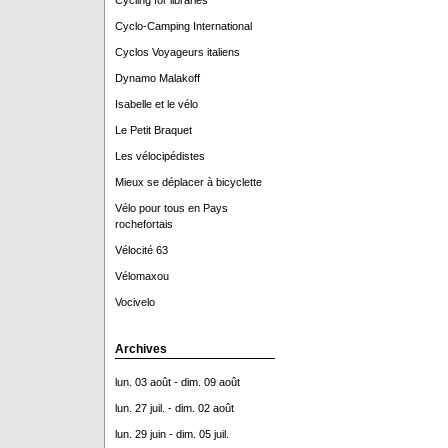
Cycling for libraries
Cyclo-Camping International
Cyclos Voyageurs italiens
Dynamo Malakoff
Isabelle et le vélo
Le Petit Braquet
Les vélocipédistes
Mieux se déplacer à bicyclette
Vélo pour tous en Pays
rochefortais
Vélocité 63
Vélomaxou
Vocivelo
Archives
lun. 03 août - dim. 09 août
lun. 27 juil. - dim. 02 août
lun. 29 juin - dim. 05 juil.