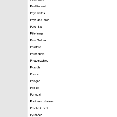
Paul Fournel
Pays baltes
Pays de Galles
Pays-Bas
Pélerinage
Père Galloux
Philatélie
Philosophie
Photographies
Picardie
Poèsie
Pologne
Pop-up
Portugal
Pratiques urbaines
Proche-Orient
Pyrénées