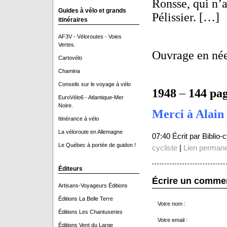
Ronsse, qui n’a
Guides à vélo et grands
Pélissier. […]
itinéraires
AF3V - Véloroutes - Voies
Vertes.
Ouvrage en née
Cartovélo
Chamina
Conseils sur le voyage à vélo
1948
–
144 pa
EuroVélo6 - Atlantique-Mer
Noire.
Merci à Alain 
Itinérance à vélo
La véloroute en Allemagne
07:40 Écrit par Biblio
Le Québec à portée de guidon !
cycliste
|
Lien perman
Éditeurs
Écrire un comme
Artisans-Voyageurs Éditions
Éditions La Belle Terre
Votre nom :
Éditions Les Chantuseries
Votre email :
Éditions Vent du Large