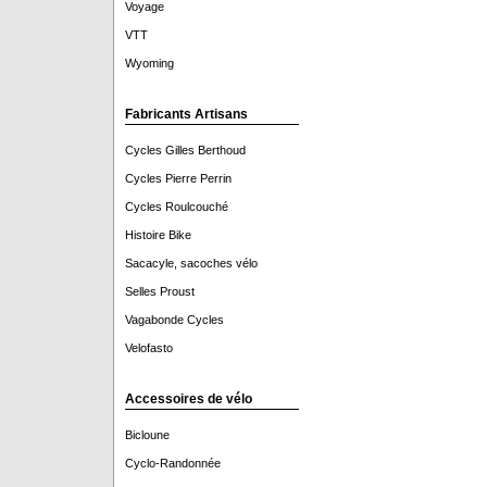
Voyage
VTT
Wyoming
Fabricants Artisans
Cycles Gilles Berthoud
Cycles Pierre Perrin
Cycles Roulcouché
Histoire Bike
Sacacyle, sacoches vélo
Selles Proust
Vagabonde Cycles
Velofasto
Accessoires de vélo
Bicloune
Cyclo-Randonnée