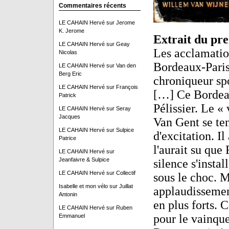
Commentaires récents
LE CAHAIN Hervé
sur
Jerome
K. Jerome
Extrait du pr
LE CAHAIN Hervé
sur
Geay
Les acclamation
Nicolas
Bordeaux-Paris
LE CAHAIN Hervé
sur
Van den
Berg Eric
chroniqueur spo
LE CAHAIN Hervé
sur
François
[…] Ce Bordeaux
Patrick
Pélissier. Le «
LE CAHAIN Hervé
sur
Seray
Jacques
Van Gent se ten
LE CAHAIN Hervé
sur
Sulpice
d'excitation. Il
Patrice
l'aurait su que
LE CAHAIN Hervé
sur
Jeanfaivre & Sulpice
silence s'instal
LE CAHAIN Hervé
sur
Collectif
sous le choc. M
Isabelle et mon vélo
sur
Juillat
applaudissement
Antonin
en plus forts. 
LE CAHAIN Hervé
sur
Ruben
pour le vainqu
Emmanuel