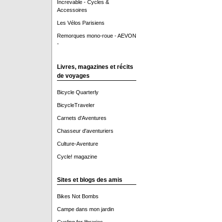
Increvable - Cycles &
Accessoires
Les Vélos Parisiens
Remorques mono-roue - AEVON
-
Livres, magazines et récits
de voyages
Bicycle Quarterly
BicycleTraveler
Carnets d'Aventures
Chasseur d'aventuriers
Culture-Aventure
Cycle! magazine
Sites et blogs des amis
Bikes Not Bombs
Campe dans mon jardin