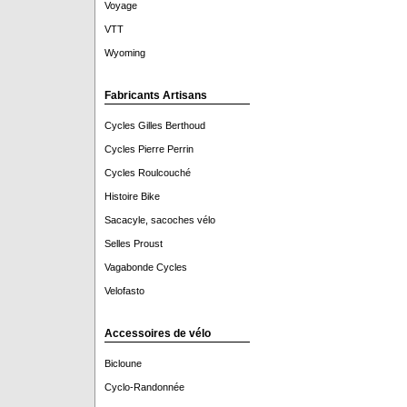
Voyage
VTT
Wyoming
Fabricants Artisans
Cycles Gilles Berthoud
Cycles Pierre Perrin
Cycles Roulcouché
Histoire Bike
Sacacyle, sacoches vélo
Selles Proust
Vagabonde Cycles
Velofasto
Accessoires de vélo
Bicloune
Cyclo-Randonnée