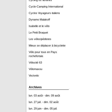
Cycling for libraries
Cyclo-Camping International
Cyclos Voyageurs italiens
Dynamo Malakoff
Isabelle et le vélo
Le Petit Braquet
Les vélocipédistes
Mieux se déplacer à bicyclette
Vélo pour tous en Pays
rochefortais
Vélocité 63
Vélomaxou
Vocivelo
Archives
lun. 03 août - dim. 09 août
lun. 27 juil. - dim. 02 août
lun. 29 juin - dim. 05 juil.