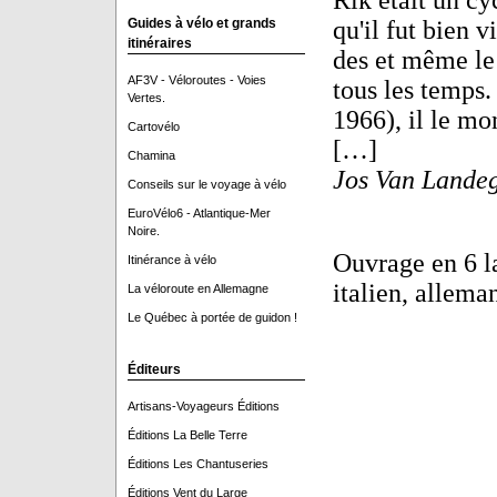
Rik était un cy
Guides à vélo et grands
qu'il fut bien v
itinéraires
des et même le
AF3V - Véloroutes - Voies
tous les temps.
Vertes.
1966), il le mo
Cartovélo
[…]
Chamina
Jos Van Lande
Conseils sur le voyage à vélo
EuroVélo6 - Atlantique-Mer
Noire.
Ouvrage en 6 la
Itinérance à vélo
italien, allema
La véloroute en Allemagne
Le Québec à portée de guidon !
Éditeurs
Artisans-Voyageurs Éditions
Éditions La Belle Terre
Éditions Les Chantuseries
Éditions Vent du Large