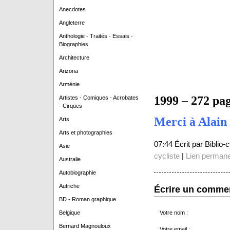
Anecdotes
Angleterre
Anthologie - Traités - Essais -
Biographies
Architecture
Arizona
Arménie
1999
–
272 pa
Artistes - Comiques - Acrobates
- Cirques
Merci à Alain 
Arts
Arts et photographies
07:44 Écrit par Biblio
Asie
cycliste
|
Lien perman
Australie
Autobiographie
Autriche
Écrire un comme
BD - Roman graphique
Belgique
Votre nom :
Bernard Magnouloux
Votre email :