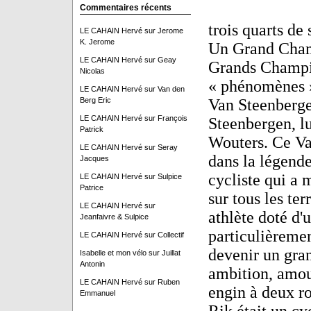
Commentaires récents
trois quarts de
LE CAHAIN Hervé
sur
Jerome
K. Jerome
Un Grand Champ
LE CAHAIN Hervé
sur
Geay
Grands Champio
Nicolas
« phénomènes »
LE CAHAIN Hervé
sur
Van den
Berg Eric
Van Steenbergen
LE CAHAIN Hervé
sur
François
Steenbergen, l
Patrick
Wouters. Ce Va
LE CAHAIN Hervé
sur
Seray
dans la légend
Jacques
cycliste qui a 
LE CAHAIN Hervé
sur
Sulpice
Patrice
sur tous les ter
LE CAHAIN Hervé
sur
athlète doté d'
Jeanfaivre & Sulpice
particulièrement
LE CAHAIN Hervé
sur
Collectif
devenir un gran
Isabelle et mon vélo
sur
Juillat
Antonin
ambition, amour
LE CAHAIN Hervé
sur
Ruben
engin à deux ro
Emmanuel