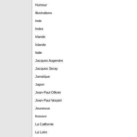
Humour
Illustrations
Inde
Indes
Irlande
Islande
Italie
Jacques Augendre
Jacques Seray
Jamaïque
Japon
Jean-Paul Ollivier
Jean-Paul Vespini
Jeunesse
Kosovo
La Californie
La Loire