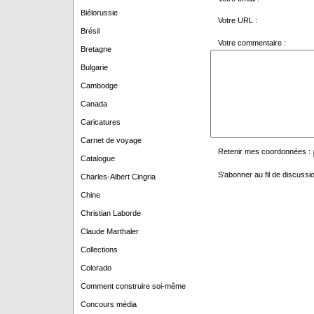
Biélorussie
Votre URL :
Brésil
Votre commentaire :
Bretagne
Bulgarie
Cambodge
Canada
Caricatures
Carnet de voyage
Retenir mes coordonnées :
Catalogue
S'abonner au fil de discussio
Charles-Albert Cingria
Chine
Christian Laborde
Claude Marthaler
Collections
Colorado
Comment construire soi-même
Concours média