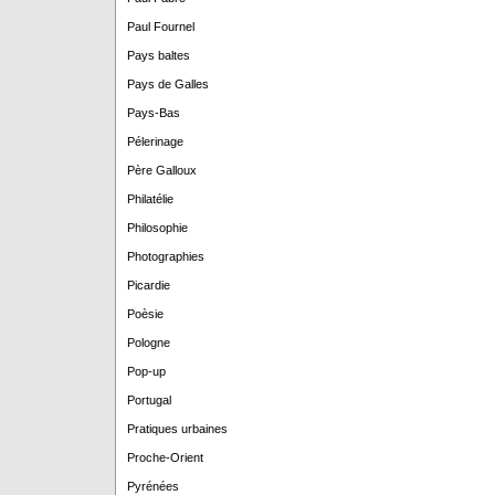
Paul Fournel
Pays baltes
Pays de Galles
Pays-Bas
Pélerinage
Père Galloux
Philatélie
Philosophie
Photographies
Picardie
Poèsie
Pologne
Pop-up
Portugal
Pratiques urbaines
Proche-Orient
Pyrénées