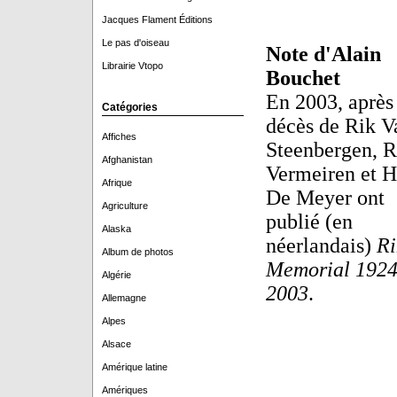
Jacques Flament Éditions
Le pas d'oiseau
Note d'Alain
Librairie Vtopo
Bouchet
En 2003, après 
Catégories
décès de Rik V
Affiches
Steenbergen, 
Afghanistan
Vermeiren et 
Afrique
De Meyer ont
Agriculture
publié (en
Alaska
néerlandais)
Ri
Album de photos
Memorial 1924
Algérie
2003
.
Allemagne
Alpes
Alsace
Amérique latine
Amériques