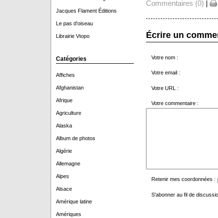
Commentaires (0)
|
Jacques Flament Éditions
Le pas d'oiseau
Écrire un comme
Librairie Vtopo
Votre nom :
Catégories
Votre email :
Affiches
Afghanistan
Votre URL :
Afrique
Votre commentaire :
Agriculture
Alaska
Album de photos
Algérie
Allemagne
Alpes
Retenir mes coordonnées :
Alsace
S'abonner au fil de discussio
Amérique latine
Amériques