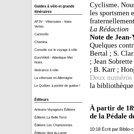
Cyclisme. Nous 
Guides à vélo et grands
les sportsmen e
itinéraires
fraternellement
AF3V - Véloroutes - Voies
Vertes.
La Rédaction
Cartovélo
Note de Jea
Chamina
Quelques contr
Conseils sur le voyage à vélo
Bertal ; S. Cla
EuroVélo6 - Atlantique-Mer
; Jean Sobrette 
Noire.
; B. Karr ; Hon
Itinérance à vélo
Deux numéros d
La véloroute en Allemagne
la bibliothèqu
Le Québec à portée de guidon !
Éditeurs
À partir de 18
Artisans-Voyageurs Éditions
de la Pédale d
Éditions La Belle Terre
Éditions Les Chantuseries
10:18 Écrit par Biblio
Éditions Vent du Large