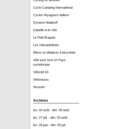
Cycling for libraries
Cyclo-Camping International
Cyclos Voyageurs italiens
Dynamo Malakoff
Isabelle et le vélo
Le Petit Braquet
Les vélocipédistes
Mieux se déplacer à bicyclette
Vélo pour tous en Pays
rochefortais
Vélocité 63
Vélomaxou
Vocivelo
Archives
lun. 03 août - dim. 09 août
lun. 27 juil. - dim. 02 août
lun. 29 juin - dim. 05 juil.