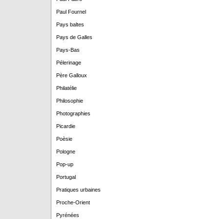
Paul Fournel
Pays baltes
Pays de Galles
Pays-Bas
Pélerinage
Père Galloux
Philatélie
Philosophie
Photographies
Picardie
Poèsie
Pologne
Pop-up
Portugal
Pratiques urbaines
Proche-Orient
Pyrénées