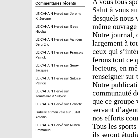
A vous tous spo
Commentaires récents
Salut à vous au
LE CAHAIN Hervé
sur
Jerome
desquels nous v
K. Jerome
même ouvrage 
LE CAHAIN Hervé
sur
Geay
Nicolas
Notre journal, 
LE CAHAIN Hervé
sur
Van den
largement à tou
Berg Eric
ceux qui s’int
LE CAHAIN Hervé
sur
François
Patrick
ferons tout ce 
LE CAHAIN Hervé
sur
Seray
lecteurs, en mê
Jacques
renseigner sur t
LE CAHAIN Hervé
sur
Sulpice
Notre publicati
Patrice
communauté de 
LE CAHAIN Hervé
sur
Jeanfaivre & Sulpice
que ce groupe v
LE CAHAIN Hervé
sur
Collectif
servant d’agent
Isabelle et mon vélo
sur
Juillat
nos efforts cou
Antonin
Tous les sports
LE CAHAIN Hervé
sur
Ruben
Emmanuel
ils seront étudi