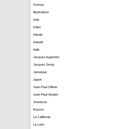
Humour
Illustrations
Inde
Indes
Irlande
Islande
Italie
Jacques Augendre
Jacques Seray
Jamaïque
Japon
Jean-Paul Ollivier
Jean-Paul Vespini
Jeunesse
Kosovo
La Californie
La Loire