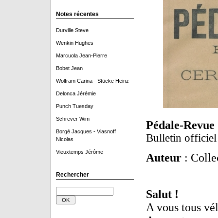
Notes récentes
Durville Steve
Wenkin Hughes
Marcuola Jean-Pierre
Bobet Jean
Wolfram Carina - Stücke Heinz
Delonca Jérémie
Punch Tuesday
Schrever Wim
Pédale-Revue
Borgé Jacques - Viasnoff
Bulletin officie
Nicolas
Vieuxtemps Jérôme
Auteur
: Colle
Rechercher
Salut !
A vous tous vél