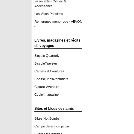
Increvable - Cycles &
Accessoires
Les Vélos Parisiens
Remorques mono-roue - AEVON
-
Livres, magazines et récits
de voyages
Bicycle Quarterly
BicycleTraveler
Carnets d'Aventures
Chasseur d'aventuriers
Culture-Aventure
Cycle! magazine
Sites et blogs des amis
Bikes Not Bombs
Campe dans mon jardin