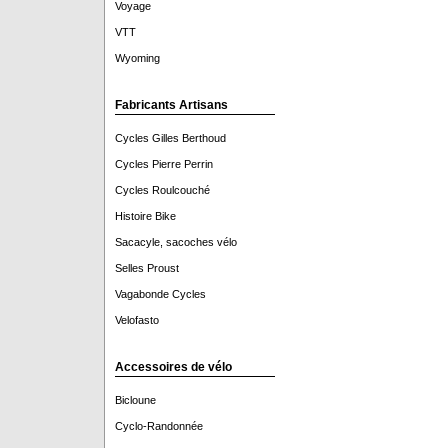
Voyage
VTT
Wyoming
Fabricants Artisans
Cycles Gilles Berthoud
Cycles Pierre Perrin
Cycles Roulcouché
Histoire Bike
Sacacyle, sacoches vélo
Selles Proust
Vagabonde Cycles
Velofasto
Accessoires de vélo
Bicloune
Cyclo-Randonnée