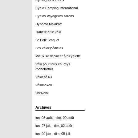
Cycling for libraries
Cyclo-Camping International
Cyclos Voyageurs italiens
Dynamo Malakoff
Isabelle et le vélo
Le Petit Braquet
Les vélocipédistes
Mieux se déplacer à bicyclette
Vélo pour tous en Pays
rochefortais
Vélocité 63
Vélomaxou
Vocivelo
Archives
lun. 03 août - dim. 09 août
lun. 27 juil. - dim. 02 août
lun. 29 juin - dim. 05 juil.