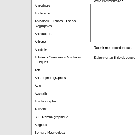
Votre commentaire :
Anecdotes
Angleterre
Anthologie - Traités - Essais -
Biographies
Architecture
Arizona
Retenir mes coordonnées :
Arménie
Artistes - Comiques - Acrobates
S'abonner au fil de discussio
- Cirques
Arts
Arts et photographies
Asie
Australie
Autobiographie
Autriche
BD - Roman graphique
Belgique
Bernard Magnouloux