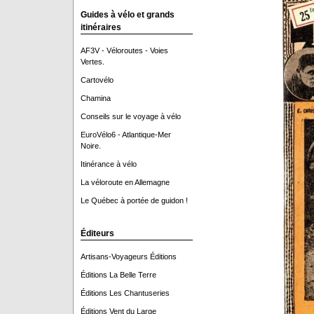
Guides à vélo et grands
itinéraires
AF3V - Véloroutes - Voies
Vertes.
Cartovélo
Chamina
Conseils sur le voyage à vélo
EuroVélo6 - Atlantique-Mer
Noire.
Itinérance à vélo
La véloroute en Allemagne
Le Québec à portée de guidon !
Éditeurs
Artisans-Voyageurs Éditions
Éditions La Belle Terre
Éditions Les Chantuseries
Éditions Vent du Large