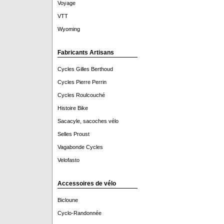
Voyage
VTT
Wyoming
Fabricants Artisans
Cycles Gilles Berthoud
Cycles Pierre Perrin
Cycles Roulcouché
Histoire Bike
Sacacyle, sacoches vélo
Selles Proust
Vagabonde Cycles
Velofasto
Accessoires de vélo
Bicloune
Cyclo-Randonnée