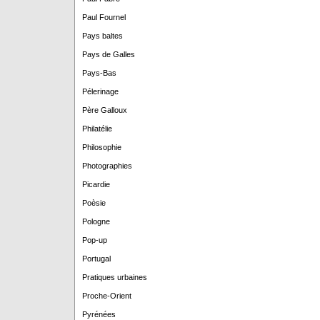
Paul Fournel
Pays baltes
Pays de Galles
Pays-Bas
Pélerinage
Père Galloux
Philatélie
Philosophie
Photographies
Picardie
Poèsie
Pologne
Pop-up
Portugal
Pratiques urbaines
Proche-Orient
Pyrénées