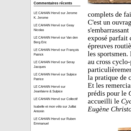
Commentaires récents
complets de fai
LE CAHAIN Hervé
sur
Jerome
K. Jerome
C'est un ouvrag
LE CAHAIN Hervé
sur
Geay
s'embarrassant p
Nicolas
exposé parfait
LE CAHAIN Hervé
sur
Van den
Berg Eric
épreuves routiè
LE CAHAIN Hervé
sur
François
les sportsmen. 
Patrick
au cross cyclo-
LE CAHAIN Hervé
sur
Seray
Jacques
particulièreme
LE CAHAIN Hervé
sur
Sulpice
la pratique de 
Patrice
Et les remercian
LE CAHAIN Hervé
sur
Jeanfaivre & Sulpice
prédis pour le
LE CAHAIN Hervé
sur
Collectif
accueilli le
Cyc
Isabelle et mon vélo
sur
Juillat
Eugène Christ
Antonin
LE CAHAIN Hervé
sur
Ruben
Emmanuel