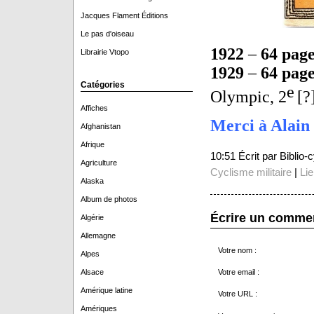
Jacques Flament Éditions
Le pas d'oiseau
1922
–
64 page
Librairie Vtopo
1929
–
64 page
Catégories
e
Olympic, 2
[?
Affiches
Merci à Alain 
Afghanistan
Afrique
10:51 Écrit par Biblio
Agriculture
Cyclisme militaire
|
Li
Alaska
Album de photos
Écrire un comme
Algérie
Allemagne
Votre nom :
Alpes
Votre email :
Alsace
Amérique latine
Votre URL :
Amériques