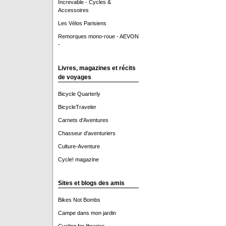
Increvable - Cycles &
Accessoires
Les Vélos Parisiens
Remorques mono-roue - AEVON
-
Livres, magazines et récits
de voyages
Bicycle Quarterly
BicycleTraveler
Carnets d'Aventures
Chasseur d'aventuriers
Culture-Aventure
Cycle! magazine
Sites et blogs des amis
Bikes Not Bombs
Campe dans mon jardin