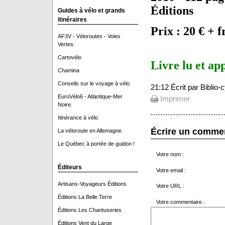
Éditions
Guides à vélo et grands
itinéraires
Prix : 20 € + f
AF3V - Véloroutes - Voies
Vertes.
Cartovélo
Livre lu et ap
Chamina
Conseils sur le voyage à vélo
21:12 Écrit par Biblio
EuroVélo6 - Atlantique-Mer
Imprimer
Noire.
Itinérance à vélo
Écrire un comme
La véloroute en Allemagne
Le Québec à portée de guidon !
Votre nom :
Éditeurs
Votre email :
Artisans-Voyageurs Éditions
Votre URL :
Éditions La Belle Terre
Votre commentaire :
Éditions Les Chantuseries
Éditions Vent du Large