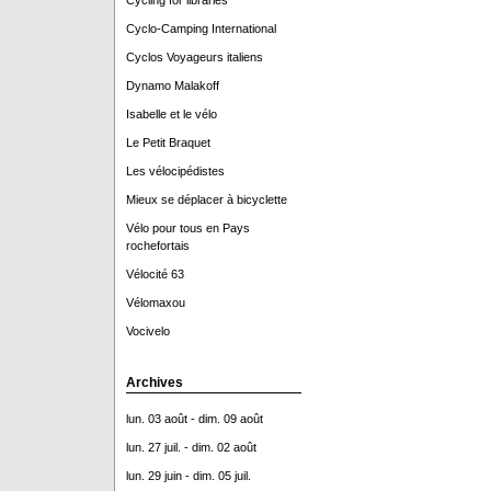
Cycling for libraries
Cyclo-Camping International
Cyclos Voyageurs italiens
Dynamo Malakoff
Isabelle et le vélo
Le Petit Braquet
Les vélocipédistes
Mieux se déplacer à bicyclette
Vélo pour tous en Pays
rochefortais
Vélocité 63
Vélomaxou
Vocivelo
Archives
lun. 03 août - dim. 09 août
lun. 27 juil. - dim. 02 août
lun. 29 juin - dim. 05 juil.