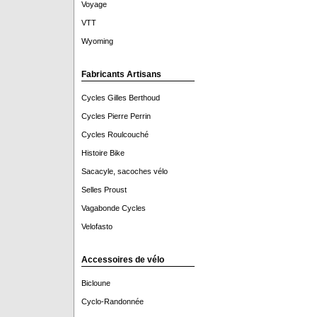
Voyage
VTT
Wyoming
Fabricants Artisans
Cycles Gilles Berthoud
Cycles Pierre Perrin
Cycles Roulcouché
Histoire Bike
Sacacyle, sacoches vélo
Selles Proust
Vagabonde Cycles
Velofasto
Accessoires de vélo
Bicloune
Cyclo-Randonnée