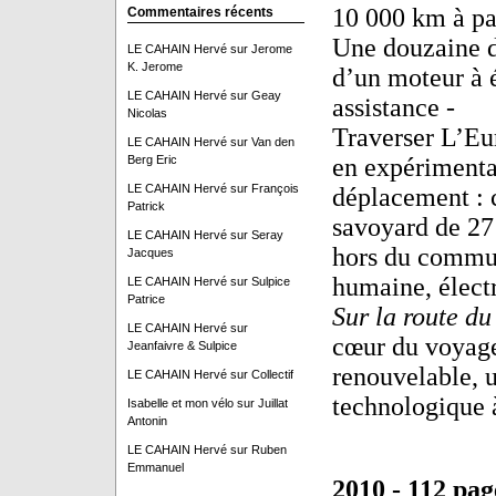
10 000 km à par
Commentaires récents
Une douzaine d
LE CAHAIN Hervé
sur
Jerome
K. Jerome
d’un moteur à 
LE CAHAIN Hervé
sur
Geay
assistance -
Nicolas
Traverser L’Eur
LE CAHAIN Hervé
sur
Van den
Berg Eric
en expérimenta
LE CAHAIN Hervé
sur
François
déplacement : c
Patrick
savoyard de 27 
LE CAHAIN Hervé
sur
Seray
hors du commun
Jacques
humaine, électr
LE CAHAIN Hervé
sur
Sulpice
Patrice
Sur la route du
LE CAHAIN Hervé
sur
cœur du voyage
Jeanfaivre & Sulpice
renouvelable, u
LE CAHAIN Hervé
sur
Collectif
technologique à
Isabelle et mon vélo
sur
Juillat
Antonin
LE CAHAIN Hervé
sur
Ruben
Emmanuel
2010 - 112 pag