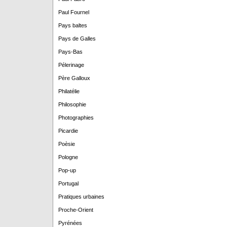
Paul Fournel
Pays baltes
Pays de Galles
Pays-Bas
Pélerinage
Père Galloux
Philatélie
Philosophie
Photographies
Picardie
Poèsie
Pologne
Pop-up
Portugal
Pratiques urbaines
Proche-Orient
Pyrénées