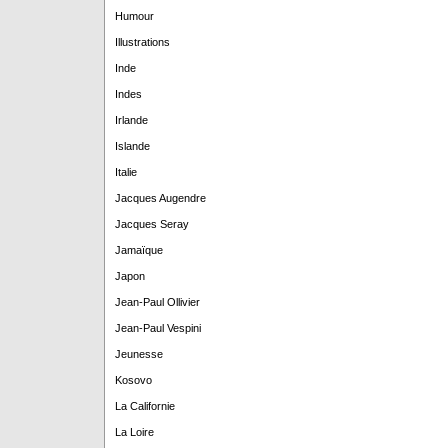
Humour
Illustrations
Inde
Indes
Irlande
Islande
Italie
Jacques Augendre
Jacques Seray
Jamaïque
Japon
Jean-Paul Ollivier
Jean-Paul Vespini
Jeunesse
Kosovo
La Californie
La Loire