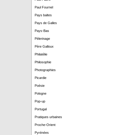
Paul Fournel
Pays baltes
Pays de Galles
Pays-Bas
Pélerinage
Père Galloux
Philatélie
Philosophie
Photographies
Picardie
Poèsie
Pologne
Pop-up
Portugal
Pratiques urbaines
Proche-Orient
Pyrénées