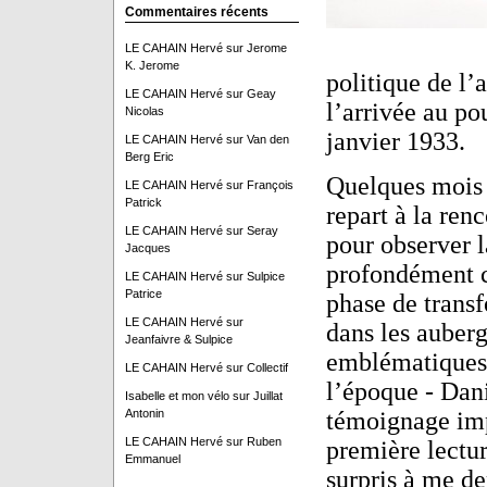
Commentaires récents
LE CAHAIN Hervé
sur
Jerome
K. Jerome
politique de l’
LE CAHAIN Hervé
sur
Geay
l’arrivée au po
Nicolas
janvier 1933.
LE CAHAIN Hervé
sur
Van den
Berg Eric
Quelques mois p
LE CAHAIN Hervé
sur
François
Patrick
repart à la ren
LE CAHAIN Hervé
sur
Seray
pour observer l
Jacques
profondément c
LE CAHAIN Hervé
sur
Sulpice
Patrice
phase de transf
LE CAHAIN Hervé
sur
dans les auberg
Jeanfaivre & Sulpice
emblématiques 
LE CAHAIN Hervé
sur
Collectif
l’époque - Dan
Isabelle et mon vélo
sur
Juillat
Antonin
témoignage imp
LE CAHAIN Hervé
sur
Ruben
première lectur
Emmanuel
surpris à me de