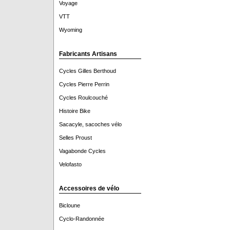
Voyage
VTT
Wyoming
Fabricants Artisans
Cycles Gilles Berthoud
Cycles Pierre Perrin
Cycles Roulcouché
Histoire Bike
Sacacyle, sacoches vélo
Selles Proust
Vagabonde Cycles
Velofasto
Accessoires de vélo
Bicloune
Cyclo-Randonnée