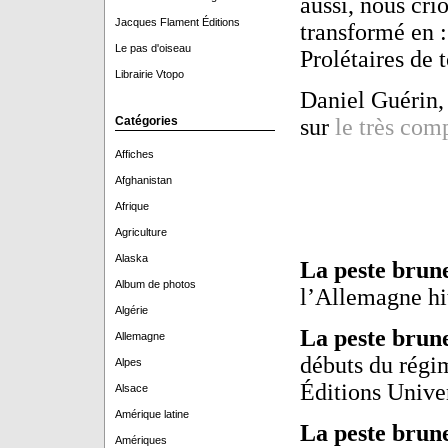
aussi, nous cri
Jacques Flament Éditions
transformé en :
Le pas d'oiseau
Prolétaires de 
Librairie Vtopo
Daniel Guérin, 
Catégories
sur
le très comp
Affiches
Afghanistan
Afrique
Agriculture
Alaska
La peste brune
Album de photos
l’Allemagne hit
Algérie
La peste brune
Allemagne
débuts du régim
Alpes
Éditions Univer
Alsace
Amérique latine
La peste brun
Amériques