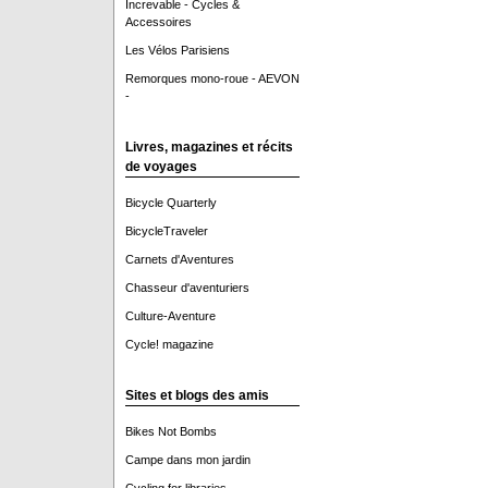
Increvable - Cycles &
Accessoires
Les Vélos Parisiens
Remorques mono-roue - AEVON
-
Livres, magazines et récits
de voyages
Bicycle Quarterly
BicycleTraveler
Carnets d'Aventures
Chasseur d'aventuriers
Culture-Aventure
Cycle! magazine
Sites et blogs des amis
Bikes Not Bombs
Campe dans mon jardin