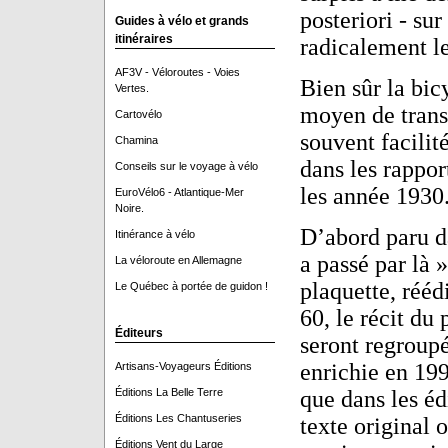
posteriori - su
Guides à vélo et grands
itinéraires
radicalement l
AF3V - Véloroutes - Voies
Bien sûr la bic
Vertes.
moyen de trans
Cartovélo
souvent facilit
Chamina
dans les rappor
Conseils sur le voyage à vélo
les année 1930
EuroVélo6 - Atlantique-Mer
Noire.
D’abord paru d
Itinérance à vélo
a passé par là »
La véloroute en Allemagne
plaquette, rééd
Le Québec à portée de guidon !
60, le récit du
Éditeurs
seront regroup
enrichie en 19
Artisans-Voyageurs Éditions
Éditions La Belle Terre
que dans les éd
Éditions Les Chantuseries
texte original 
Éditions Vent du Large