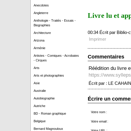
Anecdotes
Angleterre
Livre lu et ap
Anthologie - Traités - Essais -
Biographies
00:34 Écrit par Biblio
Architecture
Imprimer
Arizona
Arménie
Commentaires
Artistes - Comiques - Acrobates
- Cirques
Réédition du livre 
Arts
https://www.syllep
Arts et photographies
Écrit par : LE CAHAIN
Asie
Australie
Écrire un comme
Autobiographie
Autriche
Votre nom :
BD - Roman graphique
Belgique
Votre email :
Bernard Magnouloux
Votre URL :