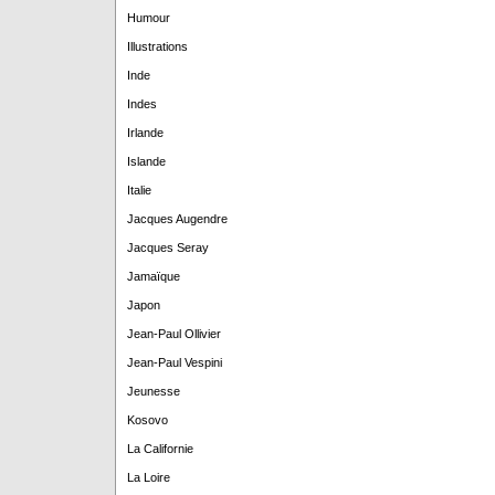
Humour
Illustrations
Inde
Indes
Irlande
Islande
Italie
Jacques Augendre
Jacques Seray
Jamaïque
Japon
Jean-Paul Ollivier
Jean-Paul Vespini
Jeunesse
Kosovo
La Californie
La Loire