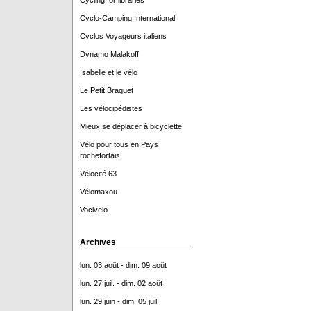
Cycling for libraries
Cyclo-Camping International
Cyclos Voyageurs italiens
Dynamo Malakoff
Isabelle et le vélo
Le Petit Braquet
Les vélocipédistes
Mieux se déplacer à bicyclette
Vélo pour tous en Pays
rochefortais
Vélocité 63
Vélomaxou
Vocivelo
Archives
lun. 03 août - dim. 09 août
lun. 27 juil. - dim. 02 août
lun. 29 juin - dim. 05 juil.