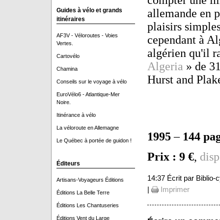
compter une imp
Guides à vélo et grands
allemande en par
itinéraires
plaisirs simples
AF3V - Véloroutes - Voies
cependant à Alg
Vertes.
algérien qu'il 
Cartovélo
Algeria
» de 31
Chamina
Hurst and Plake
Conseils sur le voyage à vélo
EuroVélo6 - Atlantique-Mer
Noire.
Itinérance à vélo
La véloroute en Allemagne
1995
–
144 pa
Le Québec à portée de guidon !
Prix : 9 €
,
disp
Éditeurs
14:37 Écrit par Biblio
Artisans-Voyageurs Éditions
|
Imprimer
Éditions La Belle Terre
Éditions Les Chantuseries
Éditions Vent du Large