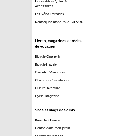
Increvable - Cycles &
Accessoires
Les Vélos Parisiens
Remorques mono-roue - AEVON
-
Livres, magazines et récits
de voyages
Bicycle Quarterly
BicycleTraveler
Carnets d'Aventures
Chasseur d'aventuriers
Culture-Aventure
Cycle! magazine
Sites et blogs des amis
Bikes Not Bombs
Campe dans mon jardin