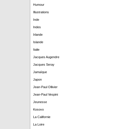
Humour
Illustrations
Inde
Indes
Irlande
Islande
Italie
Jacques Augendre
Jacques Seray
Jamaïque
Japon
Jean-Paul Ollivier
Jean-Paul Vespini
Jeunesse
Kosovo
La Californie
La Loire