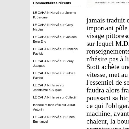
Commentaires récents
LE CAHAIN Hervé
sur
Jerome
K. Jerome
jamais traduit 
LE CAHAIN Hervé
sur
Geay
important pôle 
Nicolas
visage pittores
LE CAHAIN Hervé
sur
Van den
Berg Eric
sur lequel M.D
LE CAHAIN Hervé
sur
François
renseignements 
Patrick
n'hésite pas à l
LE CAHAIN Hervé
sur
Seray
Stott achète un
Jacques
vitesse, met au
LE CAHAIN Hervé
sur
Sulpice
Patrice
l'essentiel de s
LE CAHAIN Hervé
sur
faudra alors fr
Jeanfaivre & Sulpice
poussant sa bic
LE CAHAIN Hervé
sur
Collectif
ce qui l'obliger
Isabelle et mon vélo
sur
Juillat
Antonin
machine, avant 
LE CAHAIN Hervé
sur
Ruben
chaleur, la bou
Emmanuel