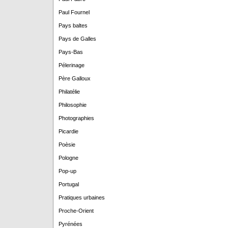
Paul Fournel
Pays baltes
Pays de Galles
Pays-Bas
Pélerinage
Père Galloux
Philatélie
Philosophie
Photographies
Picardie
Poèsie
Pologne
Pop-up
Portugal
Pratiques urbaines
Proche-Orient
Pyrénées