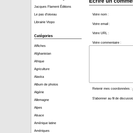
Écrire un comme
Jacques Flament Éditions
Le pas d'oiseau
Votre nom :
Librairie Vtopo
Votre email :
Votre URL :
Catégories
Votre commentaire :
Affiches
Afghanistan
Afrique
Agriculture
Alaska
Album de photos
Retenir mes coordonnées :
Algérie
S'abonner au fil de discussio
Allemagne
Alpes
Alsace
Amérique latine
Amériques