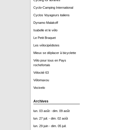
Cycling for libraries
Cyclo-Camping International
Cyclos Voyageurs italiens
Dynamo Malakoff
Isabelle et le vélo
Le Petit Braquet
Les vélocipédistes
Mieux se déplacer à bicyclette
Vélo pour tous en Pays
rochefortais
Vélocité 63
Vélomaxou
Vocivelo
Archives
lun. 03 août - dim. 09 août
lun. 27 juil. - dim. 02 août
lun. 29 juin - dim. 05 juil.