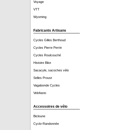
Voyage
VTT
Wyoming
Fabricants Artisans
Cycles Gilles Berthoud
Cycles Pierre Perrin
Cycles Roulcouché
Histoire Bike
Sacacyle, sacoches vélo
Selles Proust
Vagabonde Cycles
Velofasto
Accessoires de vélo
Bicloune
Cyclo-Randonnée