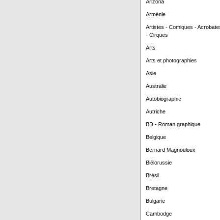
Arizona
Arménie
Artistes - Comiques - Acrobate
- Cirques
Arts
Arts et photographies
Asie
Australie
Autobiographie
Autriche
BD - Roman graphique
Belgique
Bernard Magnouloux
Biélorussie
Brésil
Bretagne
Bulgarie
Cambodge