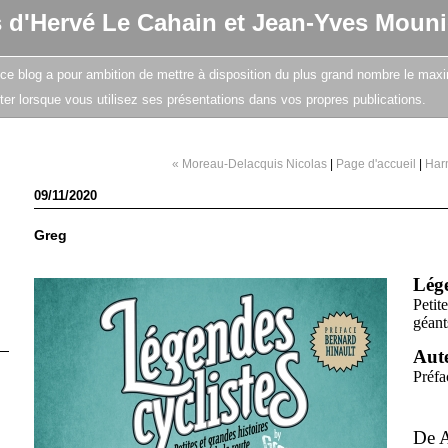
s d'Hervé Le Cahain et Jean-Yves Mouni
e, ce blog a pour ambition de mettre à disposition du plus grand nombre le maxi
citer lorsque vous utilisez ses présentations dans vos propres publications.
« Moreau-Delacquis Nicolas
|
Page d'accueil
|
Har
09/11/2020
Greg
Lége
Petit
géant
Aut
Préfa
De A