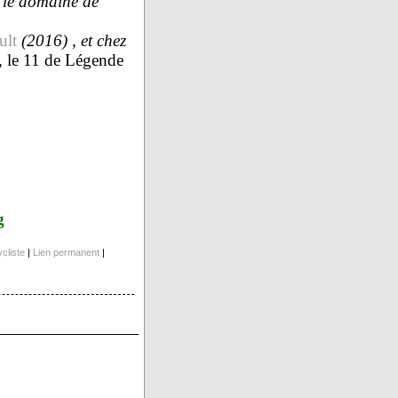
s le domaine de
ult
(2016) , et chez
 le 11 de Légende
g
cliste
|
Lien permanent
|