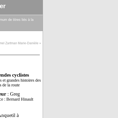
er
mum de titres liés à la
mel Zartman Marie-Danièle »
ndes cyclistes
es et grandes histoires des
s de la route
eur
: Greg
ce : Bernard Hinault
nquetil à