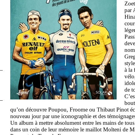
Zoet
par 
Hina
cour
lége
Pass
deve
nomb
Greg
styl
à la 
vélo
idol
de t
C’est
bout
qu’on découvre Poupou, Froome ou Thibaut Pinot écl
nouveau jour par une iconographie et des témoignages
Un album à mettre absolument entre les mains de tous
dans un coin de leur mémoire le maillot Molteni de M