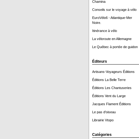
Chamina
Conseils sur le voyage à vélo
EuroVélo6 - Atlantique-Mer
Noire.
Itinérance à vélo
La véloroute en Allemagne
Le Québec à portée de guidon 
Éditeurs
Artisans-Voyageurs Éditions
Éditions La Belle Terre
Éditions Les Chantuseries
Éditions Vent du Large
Jacques Flament Éditions
Le pas d'oiseau
Librairie Vtopo
Catégories