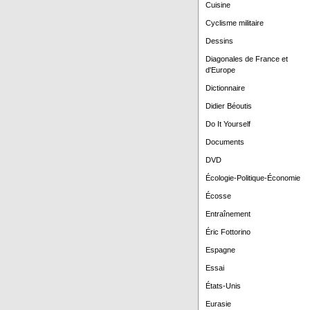
Cuisine
Cyclisme militaire
Dessins
Diagonales de France et
d'Europe
Dictionnaire
Didier Béoutis
Do It Yourself
Documents
DVD
Écologie-Politique-Économie
Écosse
Entraînement
Éric Fottorino
Espagne
Essai
États-Unis
Eurasie