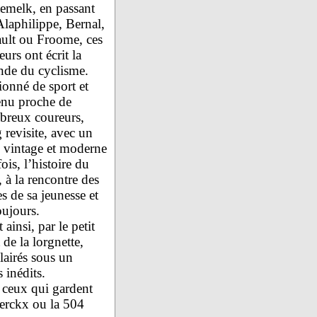
emelk, en passant
Alaphilippe, Bernal,
ult ou Froome, ces
eurs ont écrit la
nde du cyclisme.
ionné de sport et
nu proche de
reux coureurs,
 revisite, avec un
e vintage et moderne
fois, l’histoire du
, à la rencontre des
es de sa jeunesse et
oujours.
 ainsi, par le petit
 de la lorgnette,
airés sous un
 inédits.
 ceux qui gardent
erckx ou la 504