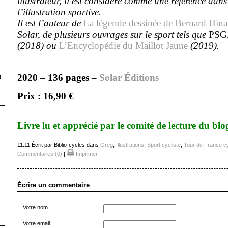
illustrateur, il est considéré comme une référence dan
l’illustration sportive.
Il est l’auteur de
La légende dessinée de Bernard Hina
Solar, de plusieurs ouvrages sur le sport tels que
PSG,
(2018) ou
L’Encyclopédie du Maillot Jaune
(2019).
2020
–
136 pages
–
Solar Éditions
!
Prix : 16,90 €
Livre lu et apprécié par le comité de lecture du blo
11:11 Écrit par Biblio-cycles dans
Greg
,
Illustrations
,
Sport cycliste
,
Tour de France cy
Commentaires (0)
|
Imprimer
Écrire un commentaire
Votre nom :
Votre email :