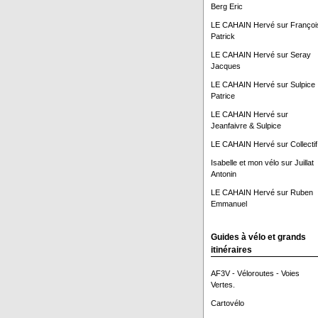
Berg Eric
LE CAHAIN Hervé
sur
Françoi
Patrick
LE CAHAIN Hervé
sur
Seray
Jacques
LE CAHAIN Hervé
sur
Sulpice
Patrice
LE CAHAIN Hervé
sur
Jeanfaivre & Sulpice
LE CAHAIN Hervé
sur
Collectif
Isabelle et mon vélo
sur
Juillat
Antonin
LE CAHAIN Hervé
sur
Ruben
Emmanuel
Guides à vélo et grands
itinéraires
AF3V - Véloroutes - Voies
Vertes.
Cartovélo