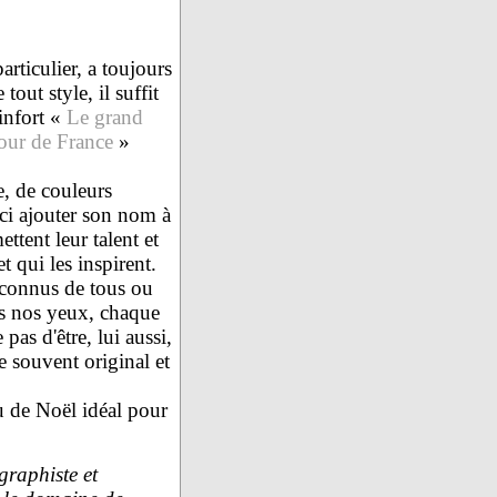
articulier, a toujours
tout style, il suffit
infort «
Le grand
 tour de France
»
e, de couleurs
ci ajouter son nom à
ttent leur talent et
 qui les inspirent.
, connus de tous ou
ous nos yeux, chaque
pas d'être, lui aussi,
e souvent original et
 de Noël idéal pour
 graphiste et