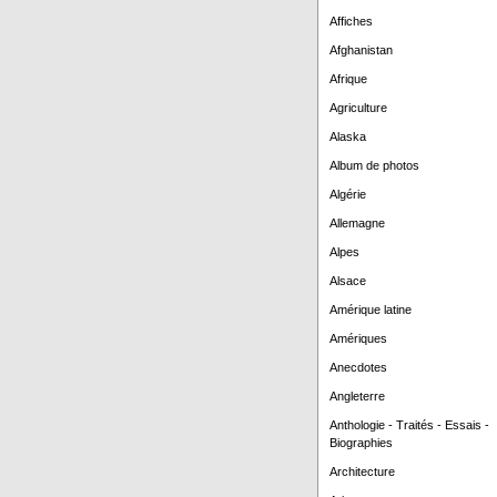
Affiches
Afghanistan
Afrique
Agriculture
Alaska
Album de photos
Algérie
Allemagne
Alpes
Alsace
Amérique latine
Amériques
Anecdotes
Angleterre
Anthologie - Traités - Essais -
Biographies
Architecture