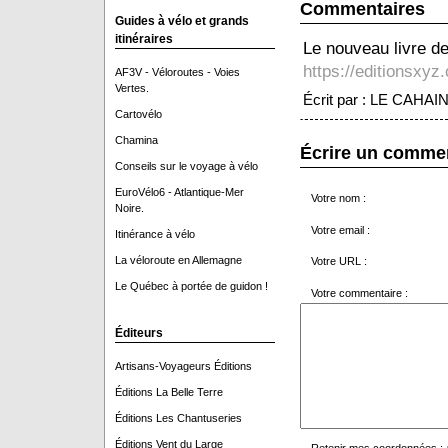
Commentaires
Guides à vélo et grands
itinéraires
Le nouveau livre d
https://editionsxyz
AF3V - Véloroutes - Voies
Vertes.
Écrit par : LE CAHAIN
Cartovélo
Chamina
Écrire un comme
Conseils sur le voyage à vélo
EuroVélo6 - Atlantique-Mer
Votre nom :
Noire.
Votre email :
Itinérance à vélo
La véloroute en Allemagne
Votre URL :
Le Québec à portée de guidon !
Votre commentaire :
Éditeurs
Artisans-Voyageurs Éditions
Éditions La Belle Terre
Éditions Les Chantuseries
Éditions Vent du Large