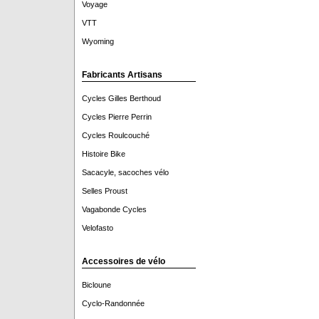
Voyage
VTT
Wyoming
Fabricants Artisans
Cycles Gilles Berthoud
Cycles Pierre Perrin
Cycles Roulcouché
Histoire Bike
Sacacyle, sacoches vélo
Selles Proust
Vagabonde Cycles
Velofasto
Accessoires de vélo
Bicloune
Cyclo-Randonnée