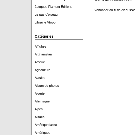
Retenir mes coordonnées :
Jacques Flament Éditions
S'abonner au fil de discussio
Le pas d'oiseau
Librairie Vtopo
Catégories
Affiches
Afghanistan
Afrique
Agriculture
Alaska
Album de photos
Algérie
Allemagne
Alpes
Alsace
Amérique latine
Amériques