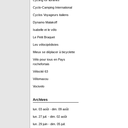
Cycling for libraries
Cyclo-Camping International
Cyclos Voyageurs italiens
Dynamo Malakoff
Isabelle et le vélo
Le Petit Braquet
Les vélocipédistes
Mieux se déplacer à bicyclette
Vélo pour tous en Pays
rochefortais
Vélocité 63
Vélomaxou
Vocivelo
Archives
lun. 03 août - dim. 09 août
lun. 27 juil. - dim. 02 août
lun. 29 juin - dim. 05 juil.