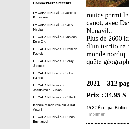
Commentaires récents
LE CAHAIN Hervé
sur
Jerome
routes parmi le
K. Jerome
canot, avec Dav
LE CAHAIN Hervé
sur
Geay
Nunavik.
Nicolas
Plus de 2600 km
LE CAHAIN Hervé
sur
Van den
Berg Eric
d’un territoire
LE CAHAIN Hervé
sur
François
monde nordique,
Patrick
quête géograph
LE CAHAIN Hervé
sur
Seray
Jacques
LE CAHAIN Hervé
sur
Sulpice
Patrice
2021
–
312 pa
LE CAHAIN Hervé
sur
Jeanfaivre & Sulpice
Prix : 34,95 $
LE CAHAIN Hervé
sur
Collectif
Isabelle et mon vélo
sur
Juillat
15:32 Écrit par Biblio
Antonin
Imprimer
LE CAHAIN Hervé
sur
Ruben
Emmanuel