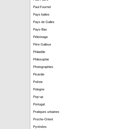
Paul Fournel
Pays baltes
Pays de Galles
Pays-Bas
Pélerinage
Père Galloux
Philatélie
Philosophie
Photographies
Picardie
Poèsie
Pologne
Pop-up
Portugal
Pratiques urbaines
Proche-Orient
Pyrénées