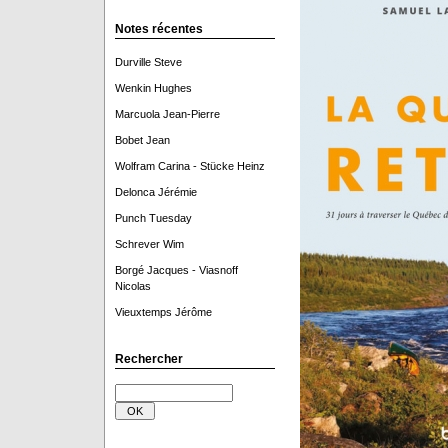
Notes récentes
Durville Steve
Wenkin Hughes
Marcuola Jean-Pierre
Bobet Jean
Wolfram Carina - Stücke Heinz
Delonca Jérémie
Punch Tuesday
Schrever Wim
Borgé Jacques - Viasnoff
Nicolas
Vieuxtemps Jérôme
Rechercher