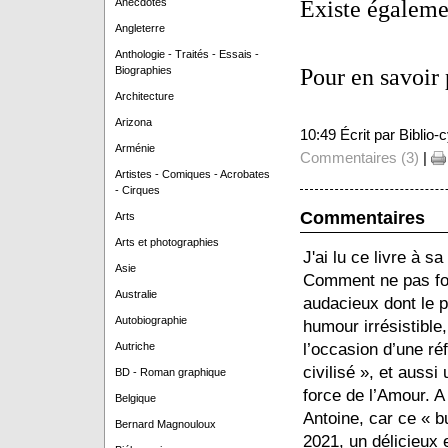
Anecdotes
Existe égalemen
Angleterre
Anthologie - Traités - Essais -
Biographies
Pour en savoir 
Architecture
Arizona
10:49 Écrit par Biblio
Arménie
Commentaires (3)
|
Artistes - Comiques - Acrobates
- Cirques
Commentaires
Arts
Arts et photographies
J'ai lu ce livre à s
Asie
Comment ne pas fon
Australie
audacieux dont le p
Autobiographie
humour irrésistible
Autriche
l’occasion d’une ré
civilisé », et aussi
BD - Roman graphique
force de l’Amour. A 
Belgique
Antoine, car ce « b
Bernard Magnouloux
2021, un délicieux