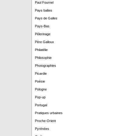
Paul Fournel
Pays baltes
Pays de Galles
Pays-Bas
Pélerinage
Père Galloux
Philatélie
Philosophie
Photographies
Picardie
Poèsie
Pologne
Pop-up
Portugal
Pratiques urbaines
Proche-Orient
Pyrénées