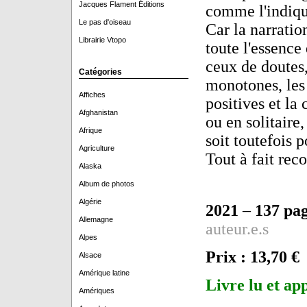
Jacques Flament Éditions
comme l'indique
Le pas d'oiseau
Car la narratio
Librairie Vtopo
toute l'essence
ceux de doutes,
Catégories
monotones, les
Affiches
positives et la
Afghanistan
ou en solitaire,
Afrique
soit toutefois p
Agriculture
Tout à fait re
Alaska
Album de photos
Algérie
2021
–
137 pa
Allemagne
auteur.e.s
Alpes
Prix : 13,70 €
Alsace
Amérique latine
Livre lu et ap
Amériques