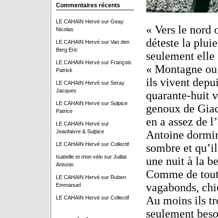
Commentaires récents
LE CAHAIN Hervé
sur
Geay
« Vers le nord 
Nicolas
déteste la plui
LE CAHAIN Hervé
sur
Van den
Berg Eric
seulement elle
LE CAHAIN Hervé
sur
François
« Montagne ou p
Patrick
ils vivent depui
LE CAHAIN Hervé
sur
Seray
Jacques
quarante-huit v
LE CAHAIN Hervé
sur
Sulpice
genoux de Giad
Patrice
en a assez de l’
LE CAHAIN Hervé
sur
Jeanfaivre & Sulpice
Antoine dormir
LE CAHAIN Hervé
sur
Collectif
sombre et qu’il
Isabelle et mon vélo
sur
Juillat
une nuit à la b
Antonin
Comme de tout 
LE CAHAIN Hervé
sur
Ruben
vagabonds, chie
Emmanuel
Au moins ils tr
LE CAHAIN Hervé
sur
Collectif
seulement beso