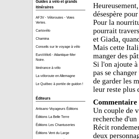
Guides à vélo et grands
Heureusement, e
itinéraires
désespère pou
AF3V - Véloroutes - Voies
Pour la nourritu
Vertes.
pourrait traver
Cartovélo
et Giada, quand
Chamina
Mais cette Ital
Conseils sur le voyage à vélo
manger des pât
EuroVélo6 - Atlantique-Mer
Noire.
Si l'on ajoute à
Itinérance à vélo
pas se changer 
La véloroute en Allemagne
de garder les 
Le Québec à portée de guidon !
leur reste plus 
Éditeurs
Commentaire
Un couple de v
Artisans-Voyageurs Éditions
Éditions La Belle Terre
recherche d'un 
Éditions Les Chantuseries
Récit rondement
Éditions Vent du Large
deux personnage