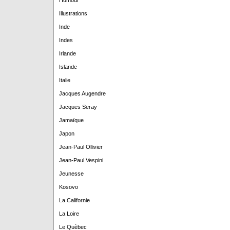
Humour
Illustrations
Inde
Indes
Irlande
Islande
Italie
Jacques Augendre
Jacques Seray
Jamaïque
Japon
Jean-Paul Ollivier
Jean-Paul Vespini
Jeunesse
Kosovo
La Californie
La Loire
Le Quèbec