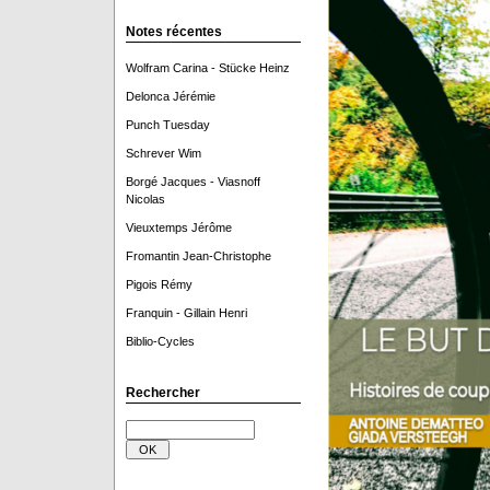
Notes récentes
Wolfram Carina - Stücke Heinz
Delonca Jérémie
Punch Tuesday
Schrever Wim
Borgé Jacques - Viasnoff
Nicolas
Vieuxtemps Jérôme
Fromantin Jean-Christophe
Pigois Rémy
Franquin - Gillain Henri
Biblio-Cycles
Rechercher