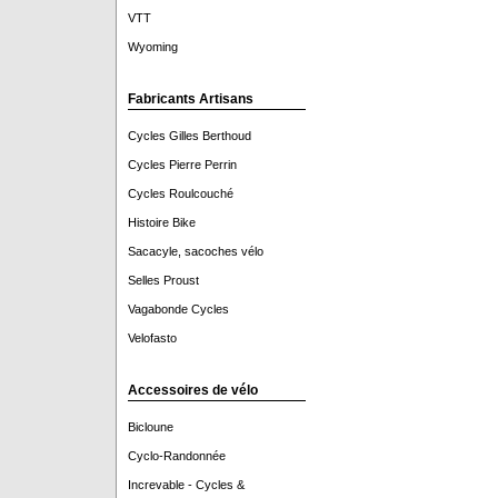
VTT
Wyoming
Fabricants Artisans
Cycles Gilles Berthoud
Cycles Pierre Perrin
Cycles Roulcouché
Histoire Bike
Sacacyle, sacoches vélo
Selles Proust
Vagabonde Cycles
Velofasto
Accessoires de vélo
Bicloune
Cyclo-Randonnée
Increvable - Cycles &