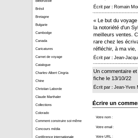
Biélorussie
Écrit par : Romain Mon
Brésil
Bretagne
« Le but du voyage 
Bulgarie
la notoriété d'un Sy
Cambodge
meilleurs ventes. C'
Canada
rare chez les écriv
réfléchir, à ma vie,
Caricatures
Carnet de voyage
Écrit par : Jean-Jacq
Catalogue
Un commentaire et l
Charles-Albert Cingria
fiche le 13/10/22
Chine
Écrit par : Jean-Yve
Christian Laborde
Claude Marthaler
Écrire un comme
Collections
Colorado
Votre nom :
Comment construire soi-même
Votre email :
Concours média
Votre URL :
Conférence internationale