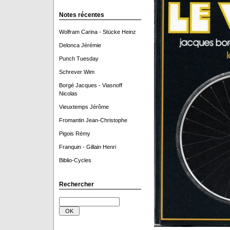
Notes récentes
Wolfram Carina - Stücke Heinz
Delonca Jérémie
Punch Tuesday
Schrever Wim
Borgé Jacques - Viasnoff
Nicolas
Vieuxtemps Jérôme
Fromantin Jean-Christophe
Pigois Rémy
Franquin - Gillain Henri
Biblio-Cycles
Rechercher