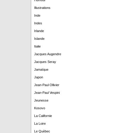
Humour
Illustrations
Inde
Indes
Irlande
Islande
Italie
Jacques Augendre
Jacques Seray
Jamaïque
Japon
Jean-Paul Ollivier
Jean-Paul Vespini
Jeunesse
Kosovo
La Californie
La Loire
Le Quèbec