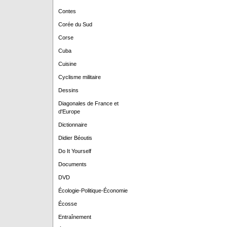
Contes
Corée du Sud
Corse
Cuba
Cuisine
Cyclisme militaire
Dessins
Diagonales de France et
d'Europe
Dictionnaire
Didier Béoutis
Do It Yourself
Documents
DVD
Écologie-Politique-Économie
Écosse
Entraînement