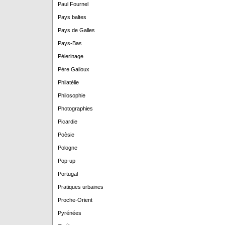
Paul Fournel
Pays baltes
Pays de Galles
Pays-Bas
Pélerinage
Père Galloux
Philatélie
Philosophie
Photographies
Picardie
Poèsie
Pologne
Pop-up
Portugal
Pratiques urbaines
Proche-Orient
Pyrénées