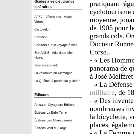
Guides à vélo et grands
pratiquant rég
itinéraires
cyclotourisme 
AF3V - Véloroutes - Voies
moyenne, jouan
Vertes.
de 1905 pour le
Cartovélo
grands cols. On
Chamina
Docteur Ronneau
Conseils sur le voyage à vélo
Corse...
EuroVélo6 - Atlantique-Mer
Noire.
- « Les Hommes 
Itinérance à vélo
panorama de que
La véloroute en Allemagne
à José Meiffret
Le Québec à portée de guidon !
- « La Défense 
militaire
, de 1
Éditeurs
- « Des invente
Artisans-Voyageurs Éditions
nombreuses inv
Éditions La Belle Terre
la bicyclette, 
Éditions Les Chantuseries
places, égalemen
Éditions Vent du Large
- « La Femme et