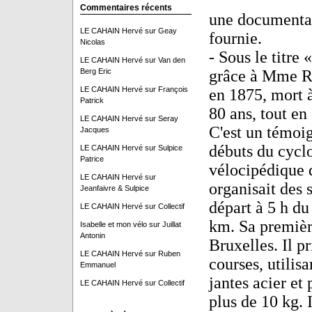
Commentaires récents
une documentat
LE CAHAIN Hervé
sur
Geay
fournie.
Nicolas
- Sous le titre 
LE CAHAIN Hervé
sur
Van den
Berg Eric
grâce à Mme Ra
LE CAHAIN Hervé
sur
François
en 1875, mort à
Patrick
80 ans, tout en
LE CAHAIN Hervé
sur
Seray
C'est un témoig
Jacques
débuts du cyclo
LE CAHAIN Hervé
sur
Sulpice
Patrice
vélocipédique d
LE CAHAIN Hervé
sur
organisait des 
Jeanfaivre & Sulpice
départ à 5 h du
LE CAHAIN Hervé
sur
Collectif
km. Sa première
Isabelle et mon vélo
sur
Juillat
Antonin
Bruxelles. Il p
LE CAHAIN Hervé
sur
Ruben
courses, utilis
Emmanuel
jantes acier et
LE CAHAIN Hervé
sur
Collectif
plus de 10 kg. 