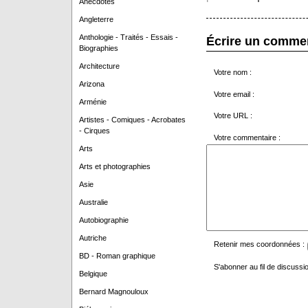
Anecdotes
Angleterre
Anthologie - Traités - Essais -
Écrire un comme
Biographies
Architecture
Votre nom :
Arizona
Votre email :
Arménie
Votre URL :
Artistes - Comiques - Acrobates
- Cirques
Votre commentaire :
Arts
Arts et photographies
Asie
Australie
Autobiographie
Autriche
Retenir mes coordonnées :
BD - Roman graphique
S'abonner au fil de discussio
Belgique
Bernard Magnouloux