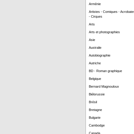
Arménie
Artistes - Comiques - Acrobate
- Cirques
Arts
Arts et photographies
Asie
Australie
Autobiographie
Autriche
BD - Roman graphique
Belgique
Bernard Magnouloux
Biélorussie
Brésil
Bretagne
Bulgarie
Cambodge
Canada