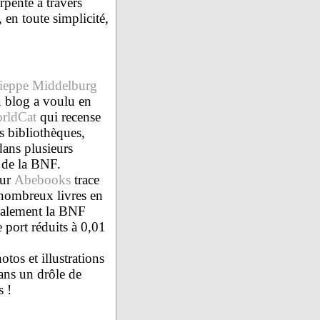
rpente à travers
, en toute simplicité,
ieppe Middelburg
u blog a voulu en
orldCat
qui recense
s bibliothèques,
dans plusieurs
 de la BNF.
sur
Abebooks
trace
s nombreux livres en
également la BNF
e port réduits à 0,01
hotos et illustrations
ans un drôle de
s !