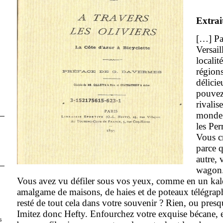
Extrai
[…] Pa
Versail
localité
régions
délici
pouvez
rivalis
monde 
les Per
Vous c
parce 
autre, 
wagon
Vous avez vu défiler sous vos yeux, comme en un kal
amalgame de maisons, de haies et de poteaux télégraphi
resté de tout cela dans votre souvenir ? Rien, ou presq
Imitez donc Hefty. Enfourchez votre exquise bécane, et
s