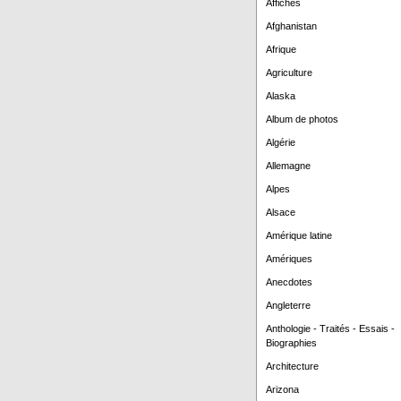
Affiches
Afghanistan
Afrique
Agriculture
Alaska
Album de photos
Algérie
Allemagne
Alpes
Alsace
Amérique latine
Amériques
Anecdotes
Angleterre
Anthologie - Traités - Essais -
Biographies
Architecture
Arizona