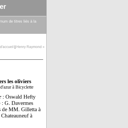
er
mum de titres liés à la
d'accueil
|
Henry Raymond »
rs les oliviers
d'azur à Bicyclette
r
: Oswald Hefty
e : G. Davermes
s de MM. Gilletta à
t Chateauneuf à