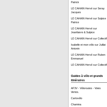
Patrick
LE CAHAIN Hervé
sur
Seray
Jacques
LE CAHAIN Hervé
sur
Sulpice
Patrice
LE CAHAIN Hervé
sur
Jeanfaivre & Sulpice
LE CAHAIN Hervé
sur
Collectif
Isabelle et mon vélo
sur
Juillat
Antonin
LE CAHAIN Hervé
sur
Ruben
Emmanuel
LE CAHAIN Hervé
sur
Collectif
Guides à vélo et grands
itinéraires
AF3V - Véloroutes - Voies
Vertes.
Cartovélo
Chamina