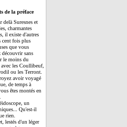
ts de la préface
r delà Suresnes et
les, charmantes
s, il existe d'autres
 cent fois plus
euses que vous
 découvrir sans
er le moins du
avec les Coullibeuf,
rodil ou les Terront.
royez avoir voyagé
que, de temps à
vous êtes montés en
.
éidoscope, un
ques... Qu'est-il
ue rien.
, lestés d'un léger