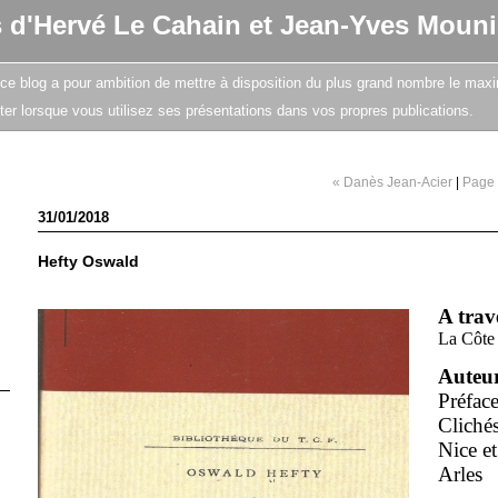
s d'Hervé Le Cahain et Jean-Yves Mouni
e, ce blog a pour ambition de mettre à disposition du plus grand nombre le maxi
citer lorsque vous utilisez ses présentations dans vos propres publications.
« Danès Jean-Acier
|
Page 
31/01/2018
Hefty Oswald
A trave
La Côte 
Auteu
Préfac
Cliché
Nice e
Arles