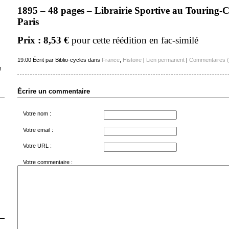
1895
–
48 pages
–
Librairie Sportive au Touring-
Paris
Prix : 8,53 €
pour cette
réédition
en fac-similé
19:00 Écrit par Biblio-cycles dans
France
,
Histoire
|
Lien permanent
|
Commentaires (
!
Écrire un commentaire
Votre nom :
Votre email :
Votre URL :
Votre commentaire :