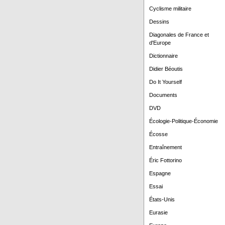
Cyclisme militaire
Dessins
Diagonales de France et
d'Europe
Dictionnaire
Didier Béoutis
Do It Yourself
Documents
DVD
Écologie-Politique-Économie
Écosse
Entraînement
Éric Fottorino
Espagne
Essai
États-Unis
Eurasie