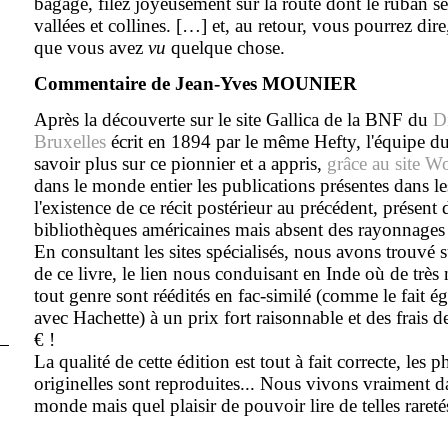
bagage, filez joyeusement sur la route dont le ruban se
vallées et collines. […] et, au retour, vous pourrez dire
que vous avez
vu
quelque chose.
Commentaire de Jean-Yves MOUNIER
Après la découverte sur le site Gallica de la BNF du
D
Bruxelles
écrit en 1894 par le même Hefty, l'équipe d
savoir plus sur ce pionnier et a appris,
grâce au site W
dans le monde entier les publications présentes dans le
l'existence de ce récit postérieur au précédent, présent 
bibliothèques américaines mais absent des rayonnages
En consultant les sites spécialisés, nous avons trouvé 
de ce livre, le lien nous conduisant en Inde où de trè
tout genre sont réédités en fac-similé (comme le fait 
avec Hachette) à un prix fort raisonnable et des frais d
€ !
La qualité de cette édition est tout à fait correcte, les p
originelles sont reproduites... Nous vivons vraiment d
monde mais quel plaisir de pouvoir lire de telles rareté