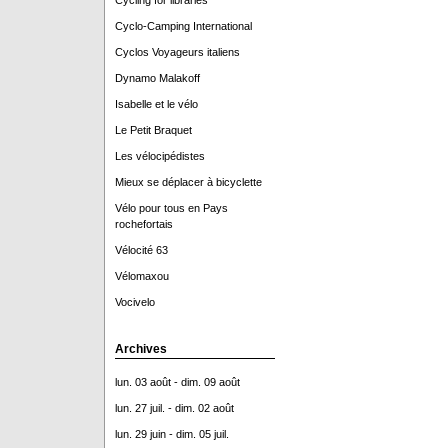
Cycling for libraries
Cyclo-Camping International
Cyclos Voyageurs italiens
Dynamo Malakoff
Isabelle et le vélo
Le Petit Braquet
Les vélocipédistes
Mieux se déplacer à bicyclette
Vélo pour tous en Pays
rochefortais
Vélocité 63
Vélomaxou
Vocivelo
Archives
lun. 03 août - dim. 09 août
lun. 27 juil. - dim. 02 août
lun. 29 juin - dim. 05 juil.