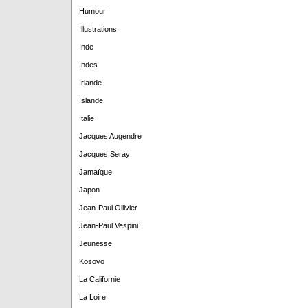
Humour
Illustrations
Inde
Indes
Irlande
Islande
Italie
Jacques Augendre
Jacques Seray
Jamaïque
Japon
Jean-Paul Ollivier
Jean-Paul Vespini
Jeunesse
Kosovo
La Californie
La Loire