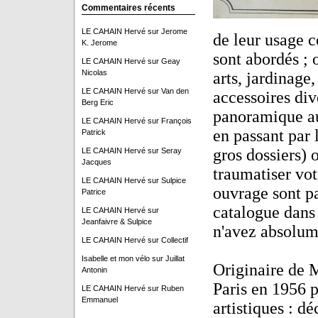
Commentaires récents
LE CAHAIN Hervé
sur
Jerome
de leur usage c
K. Jerome
sont abordés ; 
LE CAHAIN Hervé
sur
Geay
Nicolas
arts, jardinage
LE CAHAIN Hervé
sur
Van den
accessoires dive
Berg Eric
panoramique au 
LE CAHAIN Hervé
sur
François
en passant par 
Patrick
gros dossiers) 
LE CAHAIN Hervé
sur
Seray
Jacques
traumatiser vot
LE CAHAIN Hervé
sur
Sulpice
ouvrage sont pa
Patrice
catalogue dans 
LE CAHAIN Hervé
sur
Jeanfaivre & Sulpice
n'avez absolum
LE CAHAIN Hervé
sur
Collectif
Isabelle et mon vélo
sur
Juillat
Originaire de 
Antonin
Paris en 1956 p
LE CAHAIN Hervé
sur
Ruben
Emmanuel
artistiques : dé