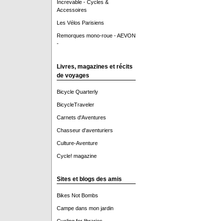
Increvable - Cycles &
Accessoires
Les Vélos Parisiens
Remorques mono-roue - AEVON
-
Livres, magazines et récits
de voyages
Bicycle Quarterly
BicycleTraveler
Carnets d'Aventures
Chasseur d'aventuriers
Culture-Aventure
Cycle! magazine
Sites et blogs des amis
Bikes Not Bombs
Campe dans mon jardin