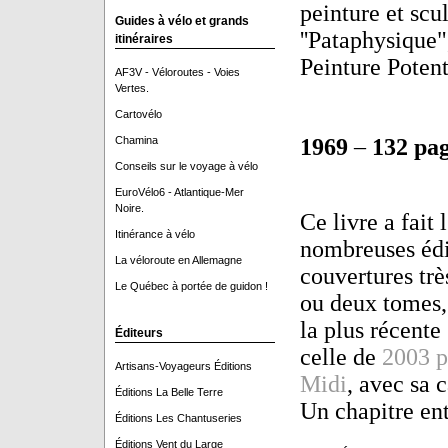
peinture et scu
Guides à vélo et grands
''Pataphysique"
itinéraires
Peinture Poten
AF3V - Véloroutes - Voies
Vertes.
Cartovélo
1969
–
132 pa
Chamina
Conseils sur le voyage à vélo
EuroVélo6 - Atlantique-Mer
Noire.
Ce livre a fait l
Itinérance à vélo
nombreuses édi
La véloroute en Allemagne
couvertures trè
Le Québec à portée de guidon !
ou deux tomes,
la plus récente
Éditeurs
celle de
2003 p
Artisans-Voyageurs Éditions
Midi
, avec sa 
Éditions La Belle Terre
Un chapitre ent
Éditions Les Chantuseries
Éditions Vent du Large