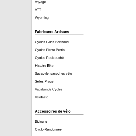
Voyage
VTT
Wyoming
Fabricants Artisans
Cycles Gilles Berthoud
Cycles Pierre Perrin
Cycles Roulcouché
Histoire Bike
Sacacyle, sacoches vélo
Selles Proust
Vagabonde Cycles
Velofasto
Accessoires de vélo
Bicloune
Cyclo-Randonnée