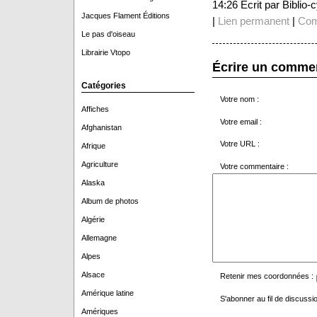
14:26 Écrit par Biblio
Jacques Flament Éditions
|
Lien permanent
|
Com
Le pas d'oiseau
Librairie Vtopo
Écrire un comme
Catégories
Votre nom :
Affiches
Votre email :
Afghanistan
Votre URL :
Afrique
Agriculture
Votre commentaire :
Alaska
Album de photos
Algérie
Allemagne
Alpes
Alsace
Retenir mes coordonnées :
Amérique latine
S'abonner au fil de discussio
Amériques