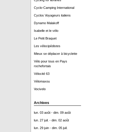
Cycling for libraries
Cyclo-Camping International
Cyclos Voyageurs italiens
Dynamo Malakoff
Isabelle et le vélo
Le Petit Braquet
Les vélocipédistes
Mieux se déplacer à bicyclette
Vélo pour tous en Pays
rochefortais
Vélocité 63
Vélomaxou
Vocivelo
Archives
lun. 03 août - dim. 09 août
lun. 27 juil. - dim. 02 août
lun. 29 juin - dim. 05 juil.