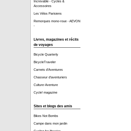
Increvable - Cycles &
Accessoires
Les Vélos Parisiens
Remorques mono-roue - AEVON
-
Livres, magazines et récits
de voyages
Bicycle Quarterly
BicycleTraveler
Carnets d'Aventures
Chasseur d'aventuriers
Culture-Aventure
Cycle! magazine
Sites et blogs des amis
Bikes Not Bombs
Campe dans mon jardin