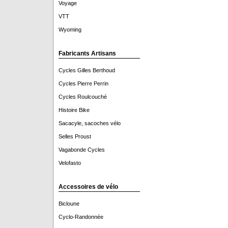
Voyage
VTT
Wyoming
Fabricants Artisans
Cycles Gilles Berthoud
Cycles Pierre Perrin
Cycles Roulcouché
Histoire Bike
Sacacyle, sacoches vélo
Selles Proust
Vagabonde Cycles
Velofasto
Accessoires de vélo
Bicloune
Cyclo-Randonnée