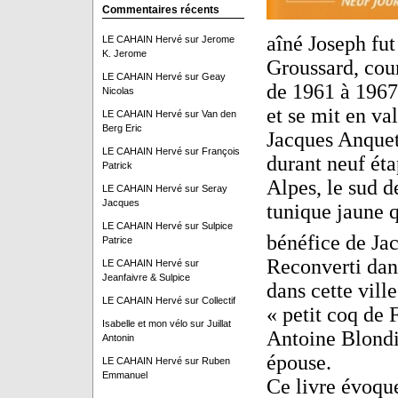
Commentaires récents
aîné Joseph fut
LE CAHAIN Hervé
sur
Jerome
K. Jerome
Groussard, cour
LE CAHAIN Hervé
sur
Geay
de 1961 à 1967
Nicolas
et se mit en va
LE CAHAIN Hervé
sur
Van den
Berg Eric
Jacques Anqueti
LE CAHAIN Hervé
sur
François
durant neuf éta
Patrick
Alpes, le sud d
LE CAHAIN Hervé
sur
Seray
Jacques
tunique jaune 
LE CAHAIN Hervé
sur
Sulpice
bénéfice de Ja
Patrice
Reconverti dan
LE CAHAIN Hervé
sur
Jeanfaivre & Sulpice
dans cette vill
LE CAHAIN Hervé
sur
Collectif
« petit coq de
Isabelle et mon vélo
sur
Juillat
Antoine Blondin
Antonin
épouse.
LE CAHAIN Hervé
sur
Ruben
Emmanuel
Ce livre évoque