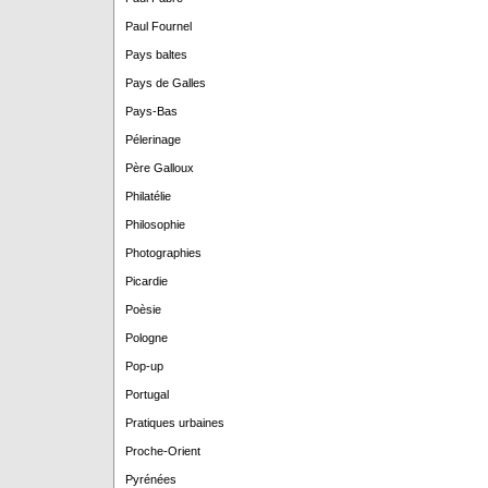
Paul Fournel
Pays baltes
Pays de Galles
Pays-Bas
Pélerinage
Père Galloux
Philatélie
Philosophie
Photographies
Picardie
Poèsie
Pologne
Pop-up
Portugal
Pratiques urbaines
Proche-Orient
Pyrénées