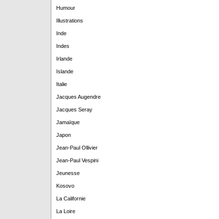
Humour
Illustrations
Inde
Indes
Irlande
Islande
Italie
Jacques Augendre
Jacques Seray
Jamaïque
Japon
Jean-Paul Ollivier
Jean-Paul Vespini
Jeunesse
Kosovo
La Californie
La Loire