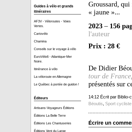
Groussard, qui 
Guides à vélo et grands
« jaune »...
itinéraires
AF3V - Véloroutes - Voies
2023
–
156 pa
Vertes.
l'auteur
Cartovélo
Chamina
Prix : 28 €
Conseils sur le voyage à vélo
EuroVélo6 - Atlantique-Mer
Noire.
De Didier Béou
Itinérance à vélo
tour de France
La véloroute en Allemagne
présentés sur c
Le Québec à portée de guidon !
14:12 Écrit par Biblio
Éditeurs
Béoutis
,
Sport cycliste
Artisans-Voyageurs Éditions
Éditions La Belle Terre
Écrire un comme
Éditions Les Chantuseries
Éditions Vent du Large