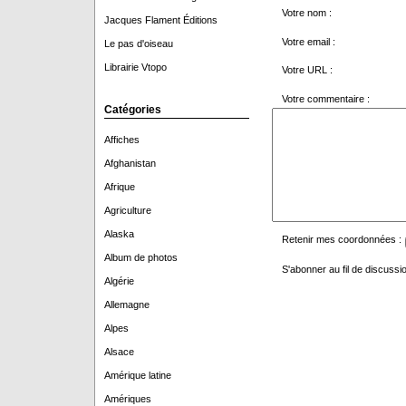
Votre nom :
Jacques Flament Éditions
Votre email :
Le pas d'oiseau
Librairie Vtopo
Votre URL :
Votre commentaire :
Catégories
Affiches
Afghanistan
Afrique
Agriculture
Alaska
Retenir mes coordonnées :
Album de photos
S'abonner au fil de discussio
Algérie
Allemagne
Alpes
Alsace
Amérique latine
Amériques