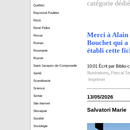
catégorie dédi
Québec
Raymond Poulidor
Récit
René Pellos
Merci à Alain
Revue
Bouchet qui a
Roman
établi cette fic
Roumanie
Russie
10:01 Écrit par Biblio
Saint-Jacques-de-Compostelle
Illustrations
,
Pascal Se
Santé
Imprimer
Scandinavie
Science
13/05/2026
Serbie
Site internet
Salvatori Marie
Slovaquie
Société
Sociologie