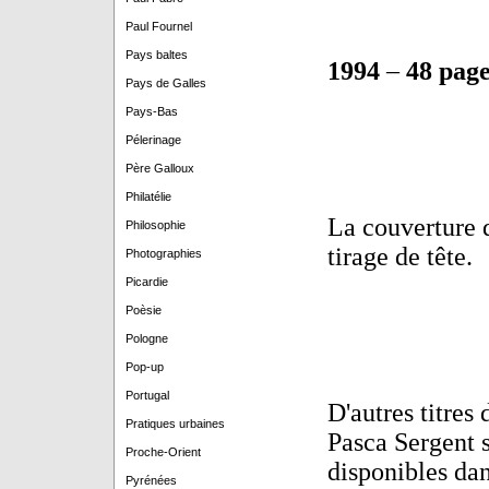
Paul Fournel
Pays baltes
1994
–
48 page
Pays de Galles
Pays-Bas
Pélerinage
Père Galloux
Philatélie
La couverture 
Philosophie
tirage de tête.
Photographies
Picardie
Poèsie
Pologne
Pop-up
Portugal
D'autres titres 
Pratiques urbaines
Pasca Sergent 
Proche-Orient
disponibles da
Pyrénées