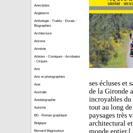
Anecdotes
Angleterre
Anthologie - Traités - Essais -
Biographies
Architecture
Arizona
Arménie
Artistes - Comiques - Acrobates
- Cirques
Arts
Arts et photographies
ses écluses et s
Asie
de la Gironde a
Australie
incroyables du
Autobiographie
tout au long de
Autriche
paysages très v
BD - Roman graphique
architectural e
Belgique
monde entier.[..
Bernard Magnouloux