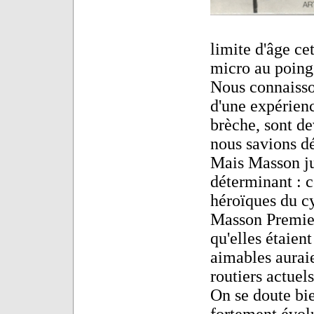
limite d'âge cet
micro au poing
Nous connaisson
d'une expérienc
brèche, sont d
nous savions d
Mais Masson ju
déterminant : c
héroïques du cy
Masson Premier,
qu'elles étaient
aimables auraie
routiers actuels
On se doute bi
fortement évol