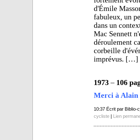
d'Émile Masso
fabuleux, un pe
dans un contex
Mac Sennett n'e
déroulement car
corbeille d'évé
imprévus. […]
1973
–
106 pa
Merci à Alain 
10:37 Écrit par Biblio
cycliste
|
Lien perman