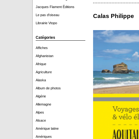
Jacques Flament Éditions
Calas Philippe
Le pas d'oiseau
Librairie Vtopo
Catégories
Affiches
Afghanistan
Afrique
Agriculture
Alaska
Album de photos
Algérie
Allemagne
Alpes
Alsace
Amérique latine
Amériques