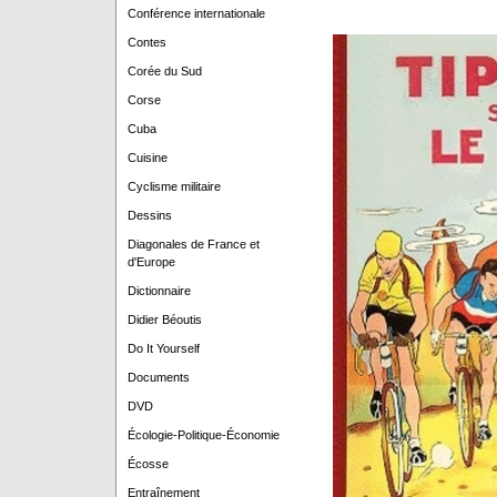
Conférence internationale
Contes
Corée du Sud
Corse
Cuba
Cuisine
Cyclisme militaire
Dessins
Diagonales de France et
d'Europe
Dictionnaire
Didier Béoutis
Do It Yourself
Documents
DVD
Écologie-Politique-Économie
Écosse
Entraînement