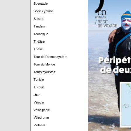
Spectacle
Sport cycliste
Suisse
Tandem
Technique
Théâtre
Thèse
Tour de France cycliste
Tour du Monde
Tours cyclistes
Tunisie
Turquie
Utah
Vélocio
Vélocipédie
Vélodrome
Vietnam