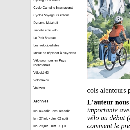
Cycling for libraries
Cyclo-Camping International
Cyclos Voyageurs italiens
Dynamo Malakoff
Isabelle et le vélo
Le Petit Braquet
Les vélocipédistes
Mieux se déplacer à bicyclette
Vélo pour tous en Pays
rochefortais
Vélocité 63
Vélomaxou
Vocivelo
cols alentours 
L'auteur nous
Archives
importante ave
lun. 03 août - dim. 09 août
vélo au début (
lun. 27 juil. - dim. 02 août
comment le pren
lun. 29 juin - dim. 05 juil.