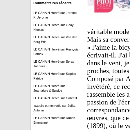
Commentaires récents
LE CAHAIN Hervé
sur
Jerome
K. Jerome
LE CAHAIN Hervé
sur
Geay
Nicolas
véritable mode
LE CAHAIN Hervé
sur
Van den
Mais sa convers
Berg Eric
« J'aime la bic
LE CAHAIN Hervé
sur
François
écrivait-il. J'a
Patrick
dans le vent, j
LE CAHAIN Hervé
sur
Seray
Jacques
proches, toutes
LE CAHAIN Hervé
sur
Sulpice
Composé par An
Patrice
invétéré, ce re
LE CAHAIN Hervé
sur
Jeanfaivre & Sulpice
rassemble les a
LE CAHAIN Hervé
sur
Collectif
passion de l'éc
Isabelle et mon vélo
sur
Juillat
correspondance
Antonin
œuvres, que ce
LE CAHAIN Hervé
sur
Ruben
Emmanuel
(1899), où le vé