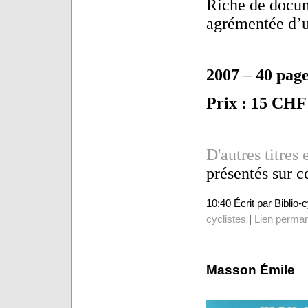
Riche de docume
agrémentée d’un
2007
–
40 page
Prix : 15 CHF
D'autres titres 
présentés sur c
10:40 Écrit par Biblio
cyclistes
|
Lien perma
Masson Émile