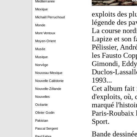
Méditerranée
Mexique
exploits des pl
Michaël Perruchoud
légende des pa
Monde
La course nordi
Mont Ventoux
Lapize et son f
Moyen-Orient
Pélissier, Andr
Musée
les Fausto Cop
Musique
Gimondi, Eddy 
Norvège
Duclos-Lassall
Nouveau-Mexique
1993...
Nouvelle Calédonie
Cet album fait 
Nouvelle-Zélande
d'exploits, où,
Nouvelles
marqué l'histoi
Océanie
Paris-Roubaix l
Olivier Godin
Sport.
Pakistan
Pascal Sergent
Bande dessiné
Paul Fabre