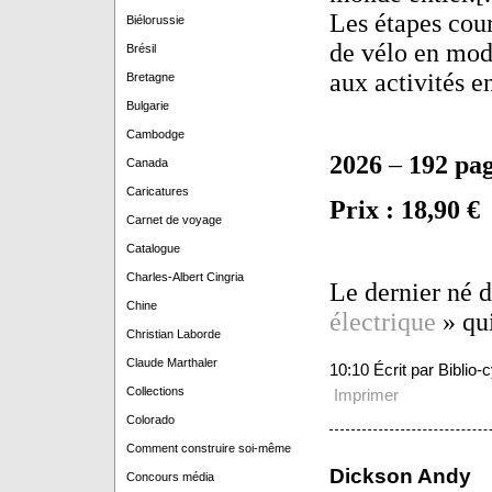
Les étapes cour
Biélorussie
de vélo en mode
Brésil
aux activités e
Bretagne
Bulgarie
Cambodge
2026
–
192 pa
Canada
Caricatures
Prix : 18,90 €
Carnet de voyage
Catalogue
Charles-Albert Cingria
Le dernier né d
Chine
électrique
» qui
Christian Laborde
Claude Marthaler
10:10 Écrit par Biblio
Collections
Imprimer
Colorado
Comment construire soi-même
Dickson Andy
Concours média