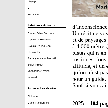
Voyage
VTT
Wyoming
d’inconscience…
Fabricants Artisans
Un récit de voy
Cycles Gilles Berthoud
et de paysages 
Cycles Pierre Perrin
à 4 000 mètres
Cycles Roulcouché
pistes qui n’en
Histoire Bike
rustiques, fous
Sacacyle, sacoches vélo
altitude, et un
Selles Proust
qu’on n’est pas
Vagabonde Cycles
pour un guide
Velofasto
Sauf si vous a
Accessoires de vélo
Bicloune
2025
–
104 pa
Cyclo-Randonnée