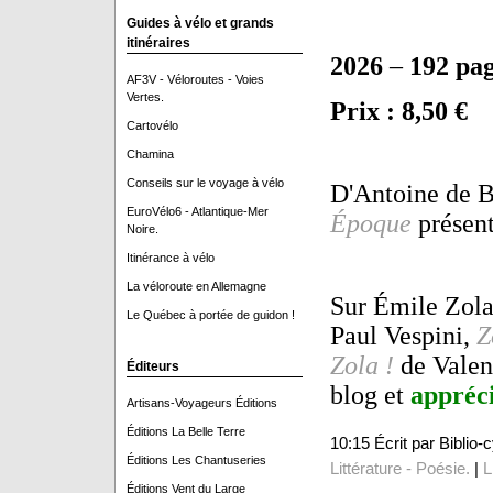
Guides à vélo et grands
itinéraires
2026
–
192 pa
AF3V - Véloroutes - Voies
Vertes.
Prix : 8,50 €
Cartovélo
Chamina
Conseils sur le voyage à vélo
D'Antoine de 
EuroVélo6 - Atlantique-Mer
Époque
présent
Noire.
Itinérance à vélo
La véloroute en Allemagne
Sur Émile Zola
Le Québec à portée de guidon !
Paul Vespini,
Z
Zola !
de Valen
Éditeurs
blog et
appréc
Artisans-Voyageurs Éditions
Éditions La Belle Terre
10:15 Écrit par Biblio
Éditions Les Chantuseries
Littérature - Poésie.
|
L
Éditions Vent du Large