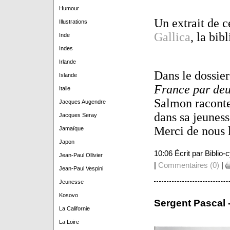
Humour
Un extrait de c
Illustrations
Gallica
, la bi
Inde
Indes
Irlande
Dans le dossie
Islande
France par deu
Italie
Salmon raconte 
Jacques Augendre
dans sa jeuness
Jacques Seray
Merci de nous l'
Jamaïque
Japon
10:06 Écrit par Biblio
Jean-Paul Ollivier
|
Commentaires (0)
|
Jean-Paul Vespini
Jeunesse
Kosovo
Sergent Pascal -
La Californie
La Loire