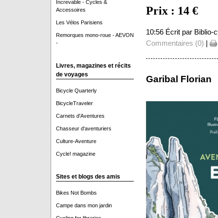
Increvable - Cycles &
Prix : 14 €
Accessoires
Les Vélos Parisiens
10:56 Écrit par Biblio
Remorques mono-roue - AEVON
Commentaires (0)
|
-
Livres, magazines et récits
de voyages
Garibal Florian
Bicycle Quarterly
BicycleTraveler
Carnets d'Aventures
Chasseur d'aventuriers
Culture-Aventure
Cycle! magazine
Sites et blogs des amis
Bikes Not Bombs
Campe dans mon jardin