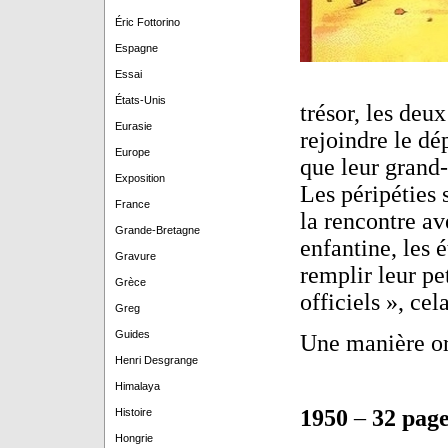
Éric Fottorino
Espagne
Essai
États-Unis
trésor, les deu
Eurasie
rejoindre le dé
Europe
que leur grand-
Exposition
Les péripéties
France
la rencontre av
Grande-Bretagne
enfantine, les 
Gravure
remplir leur pe
Grèce
officiels », cel
Greg
Guides
Une manière ori
Henri Desgrange
Himalaya
1950
–
32 page
Histoire
Hongrie