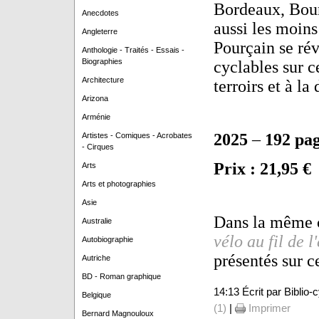
Bordeaux, Bou
Anecdotes
aussi les moins
Angleterre
Pourçain se révè
Anthologie - Traités - Essais -
Biographies
cyclables sur ce
Architecture
terroirs et à l
Arizona
Arménie
2025
–
192 pa
Artistes - Comiques - Acrobates
- Cirques
Prix : 21,95 €
Arts
Arts et photographies
Asie
Dans la même c
Australie
vélo au fil de l
Autobiographie
présentés
sur c
Autriche
BD - Roman graphique
14:13 Écrit par Biblio
Belgique
(1)
|
Imprimer
Bernard Magnouloux