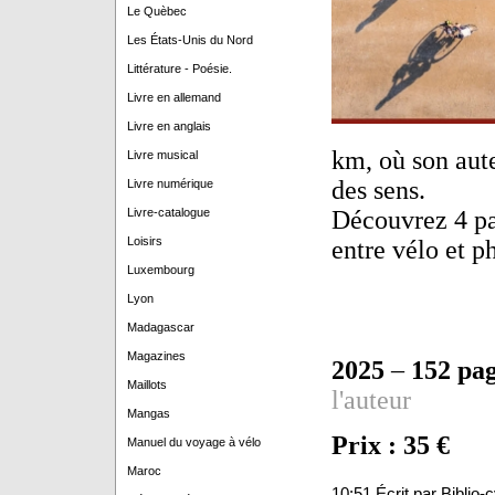
Le Quèbec
Les États-Unis du Nord
Littérature - Poésie.
Livre en allemand
Livre en anglais
km, où son aute
Livre musical
des sens.
Livre numérique
Livre-catalogue
Découvrez 4 pay
Loisirs
entre vélo et p
Luxembourg
Lyon
Madagascar
Magazines
2025
–
152 pa
Maillots
l'auteur
Mangas
Prix : 35 €
Manuel du voyage à vélo
Maroc
10:51 Écrit par Biblio