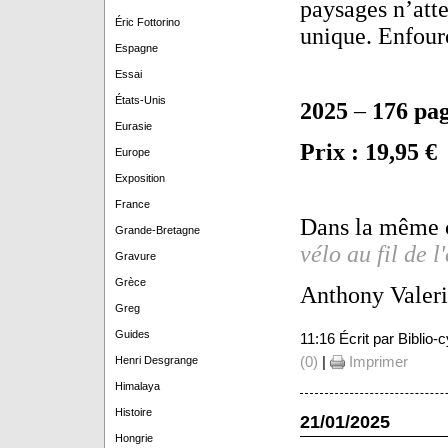
paysages n’att
Éric Fottorino
unique. Enfourc
Espagne
Essai
États-Unis
2025
–
176 pa
Eurasie
Prix : 19,95 €
Europe
Exposition
France
Dans la même c
Grande-Bretagne
vélo au fil de l
Gravure
Grèce
Anthony Valeri
Greg
Guides
11:16 Écrit par Biblio
(0)
|
Imprimer
Henri Desgrange
Himalaya
Histoire
21/01/2025
Hongrie