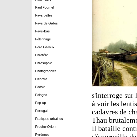
Paul Fournel
Pays baltes
Pays de Galles
Pays-Bas
Pélerinage
Père Galloux
Philatélie
Philosophie
Photographies
Picardie
Poèsie
s'interroge sur
Pologne
à voir les lenti
Pop-up
cadavres de chat
Portugal
Thau brutaleme
Pratiques urbaines
Il bataille cont
Proche-Orient
Pyrénées
s'émerveille de