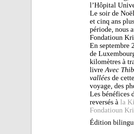
l’Hôpital Univ
Le soir de Noël
et cinq ans plus
période, nous a
Fondatioun Kri
En septembre 2
de Luxembourg 
kilomètres à tr
livre
Avec Thib
vallées
de cette
voyage, des ph
Les bénéfices d
reversés à
la K
Fondatioun Kr
Édition bilingu