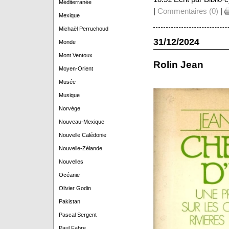
Méditerranée
|
Commentaires (0)
|
Mexique
Michaël Perruchoud
31/12/2024
Monde
Mont Ventoux
Rolin Jean
Moyen-Orient
Musée
Musique
Norvège
Nouveau-Mexique
Nouvelle Calédonie
Nouvelle-Zélande
Nouvelles
Océanie
Olivier Godin
Pakistan
Pascal Sergent
Paul Fabre