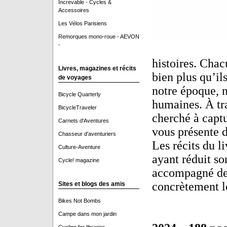
Increvable - Cycles &
Accessoires
Les Vélos Parisiens
Remorques mono-roue - AEVON
-
histoires. Chac
Livres, magazines et récits
bien plus qu’il
de voyages
notre époque, n
Bicycle Quarterly
humaines. À tra
BicycleTraveler
cherché à captu
Carnets d'Aventures
vous présente d
Chasseur d'aventuriers
Les récits du l
Culture-Aventure
ayant réduit s
Cycle! magazine
accompagné de 
concrètement le
Sites et blogs des amis
Bikes Not Bombs
Campe dans mon jardin