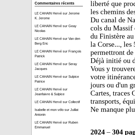
liberté que pro
Commentaires récents
les chemins des
LE CAHAIN Hervé
sur
Jerome
Du canal de Na
K. Jerome
LE CAHAIN Hervé
sur
Geay
cols du Massif 
Nicolas
du Finistère au
LE CAHAIN Hervé
sur
Van den
la Corse..., les
Berg Eric
permettront de 
LE CAHAIN Hervé
sur
François
Patrick
Déjà initié ou 
LE CAHAIN Hervé
sur
Seray
Vous y trouvere
Jacques
votre itinérance
LE CAHAIN Hervé
sur
Sulpice
Patrice
jours ou d'un g
LE CAHAIN Hervé
sur
Cartes, traces
Jeanfaivre & Sulpice
transports, équi
LE CAHAIN Hervé
sur
Collectif
Ne manque plus
Isabelle et mon vélo
sur
Juillat
Antonin
LE CAHAIN Hervé
sur
Ruben
Emmanuel
2024
–
304 pa