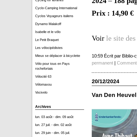
2024
–
188 pa
Cycling for libraries
Cyclo-Camping International
Prix : 14,90 €
Cyclos Voyageurs italiens
Dynamo Malakoff
Isabelle et le vélo
Voir
le site de
Le Petit Braquet
Les vélocipédistes
10:59 Écrit par Biblio
Mieux se déplacer à bicyclette
permanent
|
Commenta
Vélo pour tous en Pays
rochefortais
Vélocité 63
20/12/2024
Vélomaxou
Vocivelo
Van Den Heuvel
Archives
lun. 03 août - dim. 09 août
lun. 27 juil. - dim. 02 août
lun. 29 juin - dim. 05 juil.