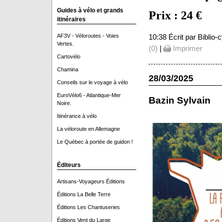
Guides à vélo et grands
Prix : 24 €
itinéraires
AF3V - Véloroutes - Voies
10:38 Écrit par Biblio
Vertes.
(0)
|
Imprimer
Cartovélo
Chamina
28/03/2025
Conseils sur le voyage à vélo
EuroVélo6 - Atlantique-Mer
Bazin Sylvain
Noire.
Itinérance à vélo
La véloroute en Allemagne
Le Québec à portée de guidon !
Éditeurs
Artisans-Voyageurs Éditions
Éditions La Belle Terre
Éditions Les Chantuseries
Éditions Vent du Large