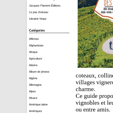
Jacques Flament Éditions
Le pas d'oiseau
Librairie Vtopo
Catégories
Affiches
Afghanistan
Afrique
Agriculture
Alaska
Album de photos
coteaux, collin
Algérie
villages vigner
Allemagne
charme.
Alpes
Ce guide propos
Alsace
vignobles et le
Amérique latine
ou entre amis.
Amériques