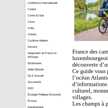
Conférence internationale
Contes
Corée du Sud
Corse
Cuba
Cuisine
Cyclisme militaire
Dessins
France des camp
Diagonales de France et
luxembourgeois
d'Europe
découverte d’u
Dictionnaire
Didier Béoutis
Ce guide vous p
Do It Yourself
l’océan Atlant
Documents
d’informations 
DVD
culturel, monum
Écologie-Politique-Économie
villages.
Écosse
Les champs à pe
Entraînement