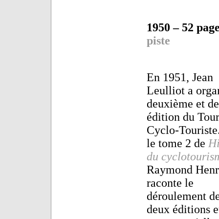
1950 – 52 page
piste
En 1951, Jean
Leulliot a orga
deuxième et de
édition du Tou
Cyclo-Touriste
le tome 2 de
Hi
du cyclotouris
Raymond Henr
raconte le
déroulement de
deux éditions e