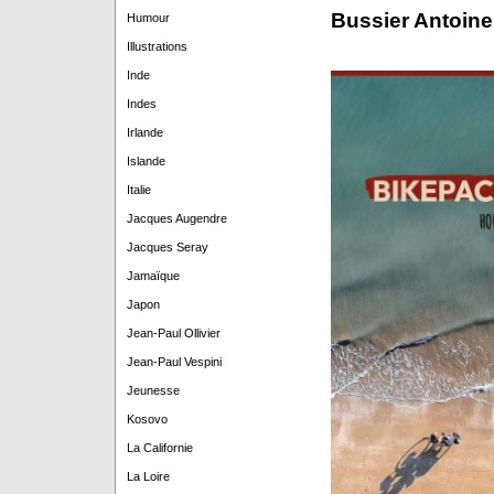
Bussier Antoine
Humour
Illustrations
Inde
Indes
Irlande
Islande
Italie
Jacques Augendre
Jacques Seray
Jamaïque
Japon
Jean-Paul Ollivier
Jean-Paul Vespini
Jeunesse
Kosovo
La Californie
La Loire